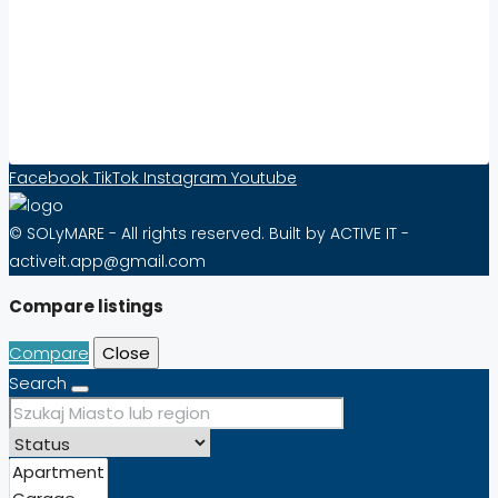
Increase Visibility and Sell Real Estate Abroad
with Solymare – Effective from as little as 10
PLN per Month!
Contact Form
Facebook
TikTok
Instagram
Youtube
© SOLyMARE - All rights reserved. Built by ACTIVE IT -
activeit.app@gmail.com
Compare listings
Compare
Close
Search