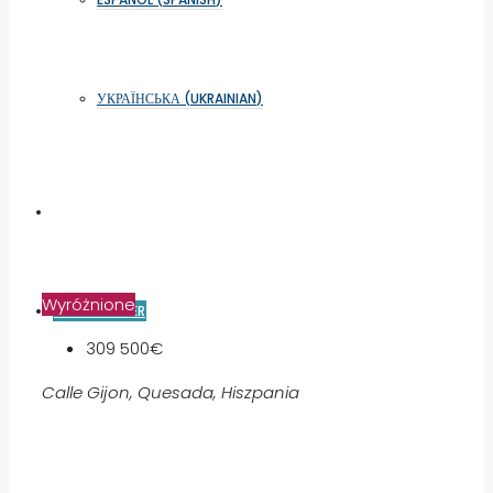
УКРАЇНСЬКА
(
UKRAINIAN
)
Wyróżnione
ADD AN OFFER
309 500€
Calle Gijon, Quesada, Hiszpania