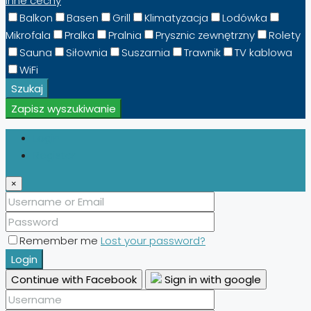
Inne cechy
Balkon
Basen
Grill
Klimatyzacja
Lodówka
Mikrofala
Pralka
Pralnia
Prysznic zewnętrzny
Rolety
Sauna
Siłownia
Suszarnia
Trawnik
TV kablowa
WiFi
Szukaj
Zapisz wyszukiwanie
Login
Register
×
Remember me
Lost your password?
Login
Continue with Facebook
Sign in with google