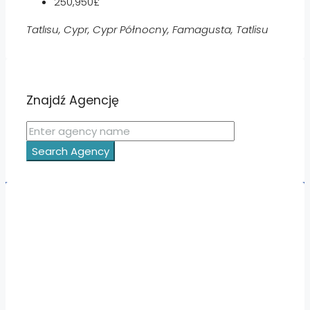
250,950£
Tatlısu, Cypr, Cypr Północny, Famagusta, Tatlisu
Znajdź Agencję
Search Agency
Nieruchomości:
Nieruchomości Hiszpania
Nieruchomości Emiraty Arabskie Dubaj
Nieruchomości Cypr Północny
Nieruchomości Włochy