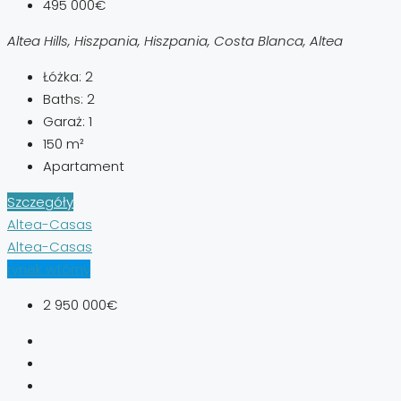
495 000€
Altea Hills, Hiszpania, Hiszpania, Costa Blanca, Altea
Łóżka:
2
Baths:
2
Garaż:
1
150
m²
Apartament
Szczegóły
Altea-Casas
Altea-Casas
rynek wtórny
2 950 000€