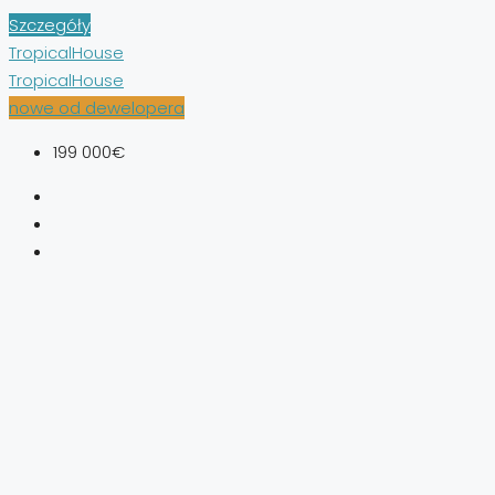
Szczegóły
TropicalHouse
TropicalHouse
nowe od dewelopera
199 000€