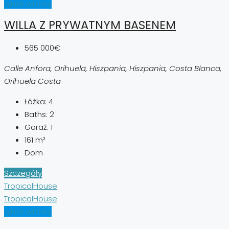
rynek wtórny
WILLA Z PRYWATNYM BASENEM
565 000€
Calle Anfora, Orihuela, Hiszpania, Hiszpania, Costa Blanca,
Orihuela Costa
Łóżka:
4
Baths:
2
Garaż:
1
161
m²
Dom
Szczegóły
TropicalHouse
TropicalHouse
rynek wtórny