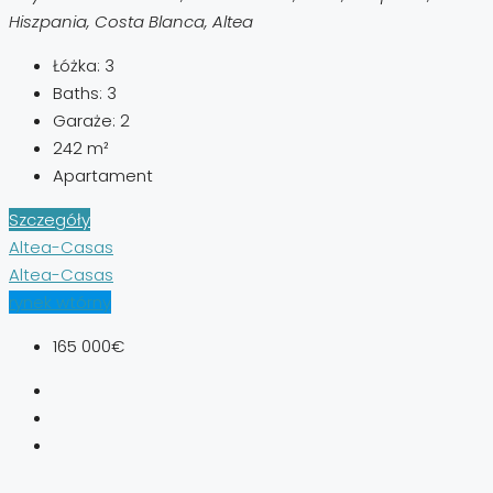
Hiszpania, Costa Blanca, Altea
Łóżka:
3
Baths:
3
Garaże:
2
242
m²
Apartament
Szczegóły
Altea-Casas
Altea-Casas
rynek wtórny
165 000€