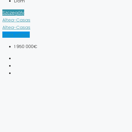
Dom
Szczegóły
Altea-Casas
Altea-Casas
rynek wtórny
1 950 000€