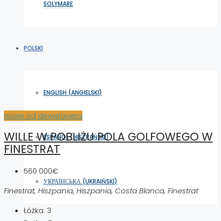
SOLYMARE
POLSKI
ENGLISH
(
ANGIELSKI
)
nowe od dewelopera
WILLE W POBLIŻU POLA GOLFOWEGO W
ESPAÑOL
(
HISZPAŃSKI
)
FINESTRAT
560 000€
УКРАЇНСЬКА
(
UKRAIŃSKI
)
Finestrat, Hiszpania, Hiszpania, Costa Blanca, Finestrat
Łóżka:
3