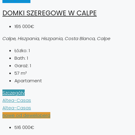
DOMKI SZEREGOWE W CALPE
165 000€
Calpe, Hiszpania, Hiszpania, Costa Blanca, Calpe
Łózko:
1
Bath:
1
Garaż:
1
57
m²
Apartament
Szczegóły
Altea-Casas
Altea-Casas
nowe od dewelopera
516 000€