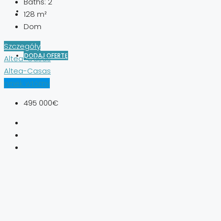
Baths:
2
128
m²
Dom
Szczegóły
DODAJ OFERTĘ
Altea-Casas
Altea-Casas
rynek wtórny
495 000€