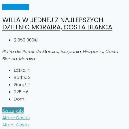
rynek wtórny
WILLA W JEDNEJ Z NAJLEPSZYCH
DZIELNIC MORAIRA, COSTA BLANCA
2 950 000€
Platja del Portet de Moraira, Hiszpania, Hiszpania, Costa
Blanca, Moraira
Łóżka:
4
Baths:
3
Garaż:
1
225
m²
Dom
Szczegóły
Altea-Casas
Altea-Casas