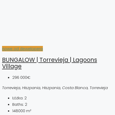
nowe od dewelopera
BUNGALOW | Torrevieja | Lagoons
Village
296 000€
Torrevieja, Hiszpania, Hiszpania, Costa Blanca, Torrevieja
Łóżka:
2
Baths:
2
148000
m²