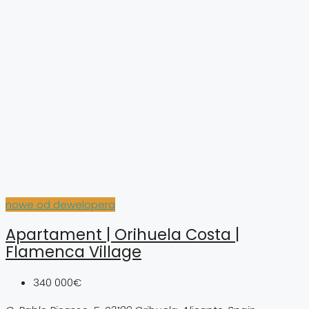
nowe od dewelopera
Apartament | Orihuela Costa |
Flamenca Village
340 000€