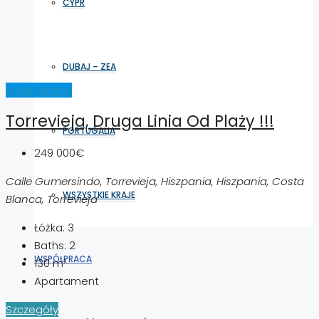
CYPR
DUBAJ – ZEA
rynek wtórny
Torrevieja, Druga Linia Od Plaży !!!
PORTUGALIA
249 000€
Calle Gumersindo, Torrevieja, Hiszpania, Hiszpania, Costa
WSZYSTKIE KRAJE
Blanca, Torrevieja
Łóżka:
3
Baths:
2
WSPÓŁPRACA
130
m²
Apartament
Szczegóły