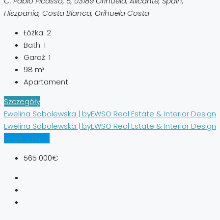
C. Pablo Picasso, 5, 03189 Orihuela, Alicante, Spain,
Hiszpania, Costa Blanca, Orihuela Costa
Łóżka:
2
Bath:
1
Garaż:
1
98
m²
Apartament
Szczegóły
Ewelina Sobolewska | byEWSO Real Estate & Interior Design
Ewelina Sobolewska | byEWSO Real Estate & Interior Design
rynek wtórny
565 000€