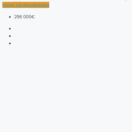
nowe od dewelopera
296 000€