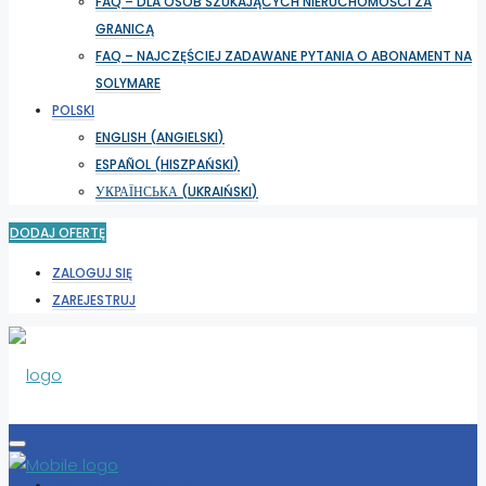
FAQ – DLA OSÓB SZUKAJĄCYCH NIERUCHOMOŚCI ZA
GRANICĄ
FAQ – NAJCZĘŚCIEJ ZADAWANE PYTANIA O ABONAMENT NA
SOLYMARE
POLSKI
ENGLISH
(
ANGIELSKI
)
ESPAÑOL
(
HISZPAŃSKI
)
УКРАЇНСЬКА
(
UKRAIŃSKI
)
DODAJ OFERTĘ
ZALOGUJ SIĘ
ZAREJESTRUJ
WYBIERZ LOKALIZACJĘ