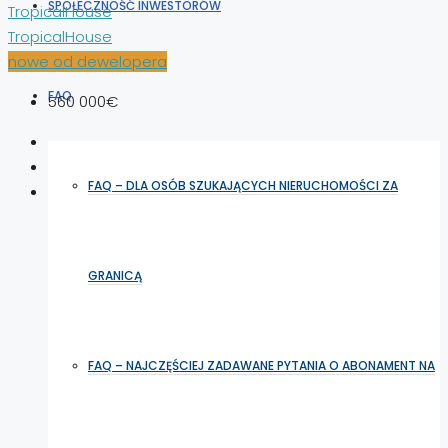
SPOŁECZNOŚĆ INWESTORÓW
TropicalHouse
TropicalHouse
nowe od dewelopera
FAQ
560 000€
FAQ – DLA OSÓB SZUKAJĄCYCH NIERUCHOMOŚCI ZA
GRANICĄ
FAQ – NAJCZĘŚCIEJ ZADAWANE PYTANIA O ABONAMENT NA