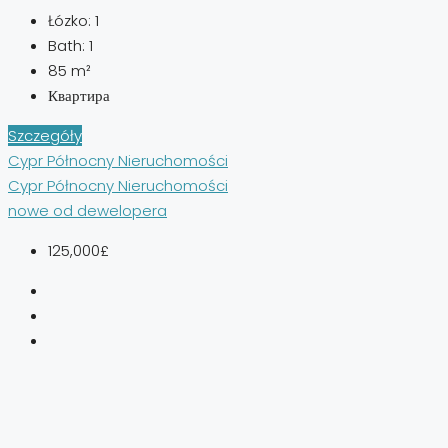
Łózko:
1
Bath:
1
85
m²
Квартира
Szczegóły
Cypr Północny Nieruchomości
Cypr Północny Nieruchomości
nowe od dewelopera
125,000£