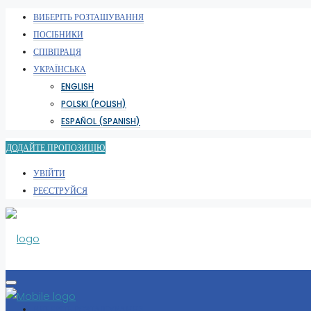
ВИБЕРІТЬ РОЗТАШУВАННЯ
ПОСІБНИКИ
СПІВПРАЦЯ
УКРАЇНСЬКА
ENGLISH
POLSKI
(
POLISH
)
ESPAÑOL
(
SPANISH
)
ДОДАЙТЕ ПРОПОЗИЦІЮ
УВІЙТИ
РЕЄСТРУЙСЯ
ВИБЕРІТЬ РОЗТАШУВАННЯ