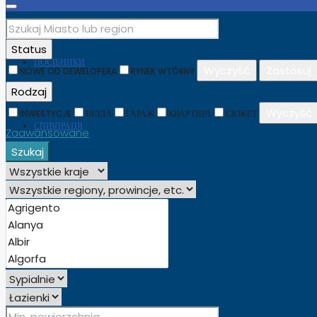
Status
ПОСІБНИКИ
Wyczyść
Zastosuj
NOWE OD DEWELOPERA
RYNEK WTÓRNY
Rodzaj
Wyczyść
INWESTYCJE
ВІЛЛА
ГАРАЖ
КВАРТИРА
СЮЖЕТ
СПІВПРАЦЯ
Zaawansowane
Szukaj
УКРАЇНСЬКА
ENGLISH
POLSKI
(
POLISH
)