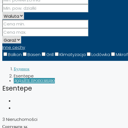
ESPAÑOL
(
SPANISH
)
Inne cechy
Balkon
Basen
Grill
Klimatyzacja
Lodówka
Mikro
Будинок
Esentepe
ДОДАЙТЕ ПРОПОЗИЦІЮ
Esentepe
3 Nieruchomości
Сортувати за: