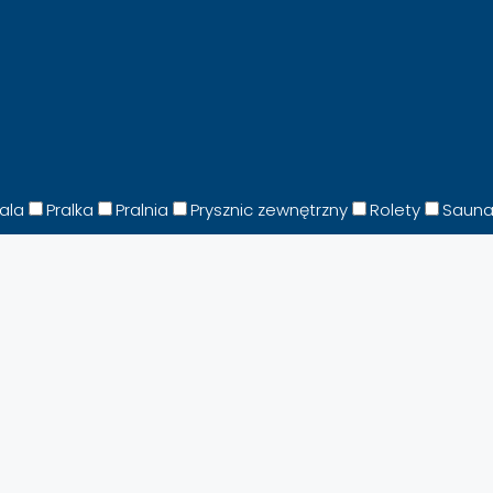
fala
Pralka
Pralnia
Prysznic zewnętrzny
Rolety
Saun