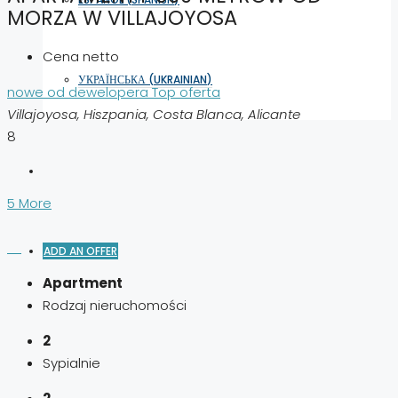
MORZA W VILLAJOYOSA
Cena netto
УКРАЇНСЬКА
(
UKRAINIAN
)
nowe od dewelopera
Top oferta
Villajoyosa, Hiszpania, Costa Blanca, Alicante
8
5 More
ADD AN OFFER
Apartment
Rodzaj nieruchomości
2
Sypialnie