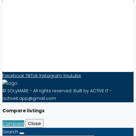
Współpraca:
Increase Visibility and Sell Real Estate Abroad
with Solymare – Effective from as little as 10
PLN per Month!
Contact Form
Facebook
TikTok
Instagram
Youtube
© SOLyMARE - All rights reserved. Built by ACTIVE IT -
activeit.app@gmail.com
Compare listings
Compare
Close
Search