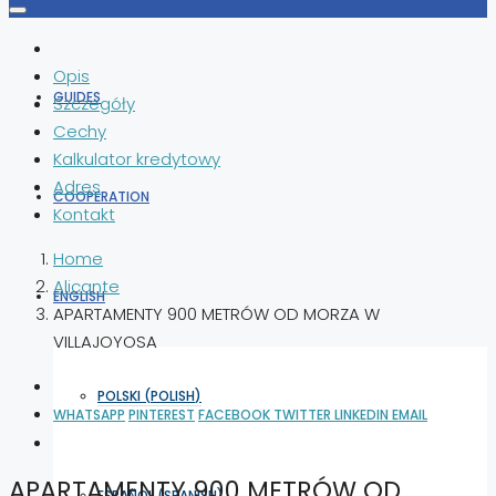
Opis
GUIDES
Szczegóły
Cechy
Kalkulator kredytowy
Adres
COOPERATION
Kontakt
Home
Alicante
ENGLISH
APARTAMENTY 900 METRÓW OD MORZA W
VILLAJOYOSA
POLSKI
(
POLISH
)
WHATSAPP
PINTEREST
FACEBOOK
TWITTER
LINKEDIN
EMAIL
APARTAMENTY 900 METRÓW OD
ESPAÑOL
(
SPANISH
)