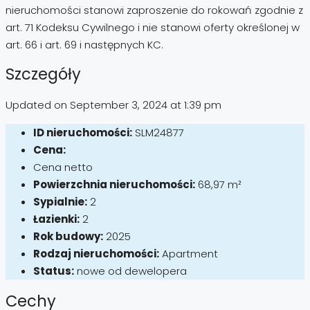
nieruchomości stanowi zaproszenie do rokowań zgodnie z
art. 71 Kodeksu Cywilnego i nie stanowi oferty określonej w
art. 66 i art. 69 i następnych KC.
Szczegóły
Updated on September 3, 2024 at 1:39 pm
ID nieruchomości:
SLM24877
Cena:
Cena netto
Powierzchnia nieruchomości:
68,97 m²
Sypialnie:
2
Łazienki:
2
Rok budowy:
2025
Rodzaj nieruchomości:
Apartment
Status:
nowe od dewelopera
Cechy