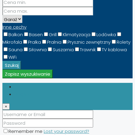
Inne cechy
Balkon
Basen
Grill
Klimatyzacja
Lodówka
Mikrofala
Pralka
Pralnia
Prysznic zewnętrzny
Rolety
Sauna
Siłownia
Suszarnia
Trawnik
TV kablowa
WiFi
Szukaj
Zapisz wyszukiwanie
Login
Register
×
Remember me
Lost your password?