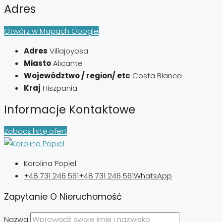
Adres
Otwórz w Mapach Google
Adres
Villajoyosa
Miasto
Alicante
Województwo / region/ etc
Costa Blanca
Kraj
Hiszpania
Informacje Kontaktowe
Zobacz listę ofert
Karolina Popiel
+48 731 246 561
+48 731 246 561
WhatsApp
Zapytanie O Nieruchomość
Nazwa