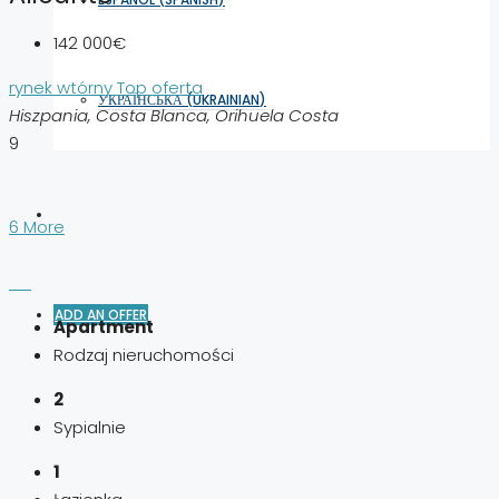
142 000€
rynek wtórny
Top oferta
УКРАЇНСЬКА
(
UKRAINIAN
)
Hiszpania, Costa Blanca, Orihuela Costa
9
6 More
ADD AN OFFER
Apartment
Rodzaj nieruchomości
2
Sypialnie
1