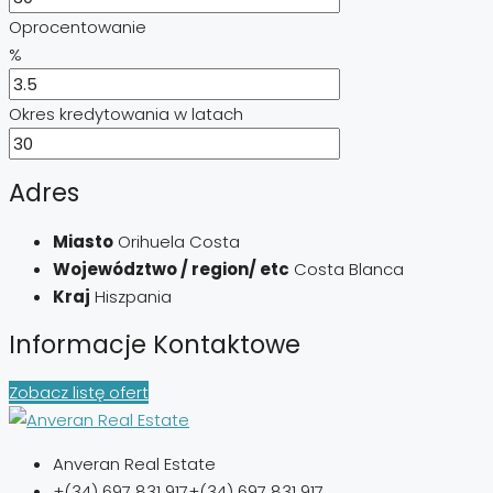
Oprocentowanie
%
Okres kredytowania w latach
Adres
Miasto
Orihuela Costa
Województwo / region/ etc
Costa Blanca
Kraj
Hiszpania
Informacje Kontaktowe
Zobacz listę ofert
Anveran Real Estate
+(34) 697 831 917
+(34) 697 831 917