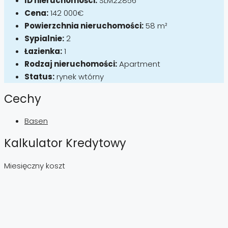
ID nieruchomości:
SLM22856
Cena:
142 000€
Powierzchnia nieruchomości:
58 m²
Sypialnie:
2
Łazienka:
1
Rodzaj nieruchomości:
Apartment
Status:
rynek wtórny
Cechy
Basen
Kalkulator Kredytowy
Miesięczny koszt