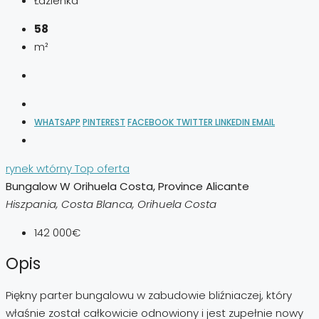
Łazienka
58
m²
WHATSAPP
PINTEREST
FACEBOOK
TWITTER
LINKEDIN
EMAIL
rynek wtórny
Top oferta
Bungalow W Orihuela Costa, Province Alicante
Hiszpania, Costa Blanca, Orihuela Costa
142 000€
Opis
Piękny parter bungalowu w zabudowie bliźniaczej, który
właśnie został całkowicie odnowiony i jest zupełnie nowy