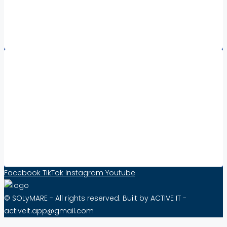
Nieruchomości Kalabria
Nieruchomości za granicą – wszystkie regiony
Współpraca:
Increase Visibility and Sell Real Estate Abroad
with Solymare – Effective from as little as 10
PLN per Month!
Contact Form
Facebook
TikTok
Instagram
Youtube
© SOLyMARE - All rights reserved. Built by ACTIVE IT -
activeit.app@gmail.com