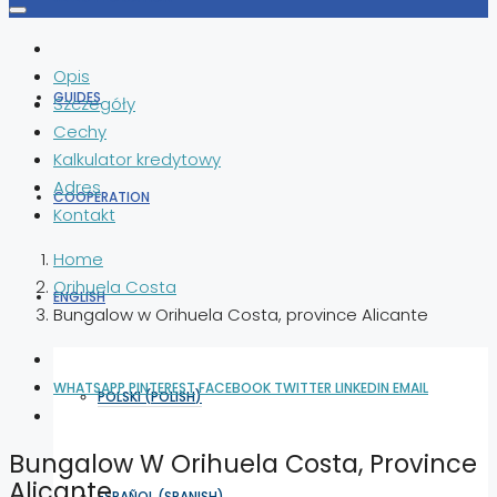
Opis
GUIDES
Szczegóły
Cechy
Kalkulator kredytowy
Adres
COOPERATION
Kontakt
Home
Orihuela Costa
ENGLISH
Bungalow w Orihuela Costa, province Alicante
WHATSAPP
PINTEREST
FACEBOOK
TWITTER
LINKEDIN
EMAIL
POLSKI
(
POLISH
)
Bungalow W Orihuela Costa, Province
Alicante
ESPAÑOL
(
SPANISH
)