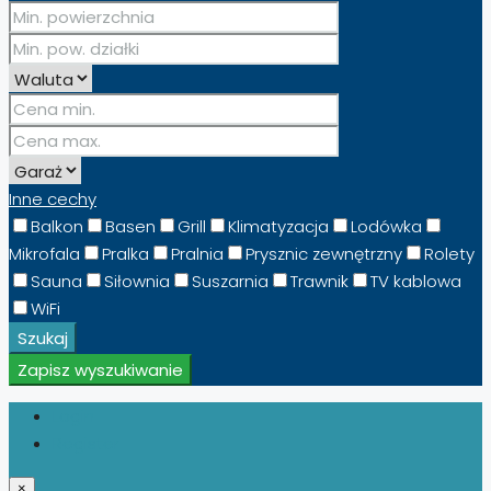
Inne cechy
Balkon
Basen
Grill
Klimatyzacja
Lodówka
Mikrofala
Pralka
Pralnia
Prysznic zewnętrzny
Rolety
Sauna
Siłownia
Suszarnia
Trawnik
TV kablowa
WiFi
Szukaj
Zapisz wyszukiwanie
Login
Register
×