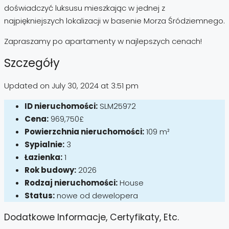
doświadczyć luksusu mieszkając w jednej z
najpiękniejszych lokalizacji w basenie Morza Śródziemnego.
Zapraszamy po apartamenty w najlepszych cenach!
Szczegóły
Updated on July 30, 2024 at 3:51 pm
ID nieruchomości:
SLM25972
Cena:
969,750£
Powierzchnia nieruchomości:
109 m²
Sypialnie:
3
Łazienka:
1
Rok budowy:
2026
Rodzaj nieruchomości:
House
Status:
nowe od dewelopera
Dodatkowe Informacje, Certyfikaty, Etc.