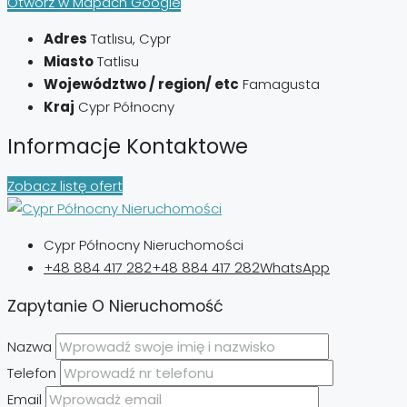
Otwórz w Mapach Google
Adres
Tatlısu, Cypr
Miasto
Tatlisu
Województwo / region/ etc
Famagusta
Kraj
Cypr Północny
Informacje Kontaktowe
Zobacz listę ofert
Cypr Północny Nieruchomości
+48 884 417 282
+48 884 417 282
WhatsApp
Zapytanie O Nieruchomość
Nazwa
Telefon
Email