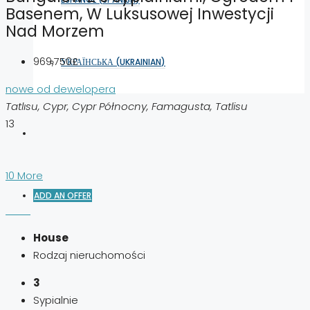
Basenem, W Luksusowej Inwestycji
Nad Morzem
969,750£
УКРАЇНСЬКА
(
UKRAINIAN
)
nowe od dewelopera
Tatlısu, Cypr, Cypr Północny, Famagusta, Tatlisu
13
10 More
ADD AN OFFER
House
Rodzaj nieruchomości
3
Sypialnie