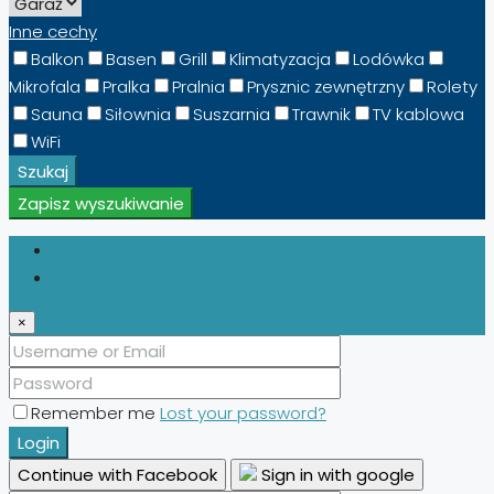
Inne cechy
Balkon
Basen
Grill
Klimatyzacja
Lodówka
Mikrofala
Pralka
Pralnia
Prysznic zewnętrzny
Rolety
Sauna
Siłownia
Suszarnia
Trawnik
TV kablowa
WiFi
Szukaj
Zapisz wyszukiwanie
Login
Register
×
Remember me
Lost your password?
Login
Continue with Facebook
Sign in with google