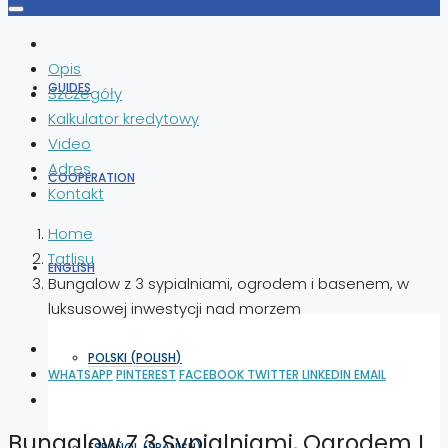
Opis
GUIDES
Szczegóły
Kalkulator kredytowy
Video
Adres
COOPERATION
Kontakt
Home
Tatlisu
ENGLISH
Bungalow z 3 sypialniami, ogrodem i basenem, w
luksusowej inwestycji nad morzem
POLSKI
(
POLISH
)
WHATSAPP
PINTEREST
FACEBOOK
TWITTER
LINKEDIN
EMAIL
Bungalow Z 3 Sypialniami, Ogrodem I
ESPAÑOL
(
SPANISH
)