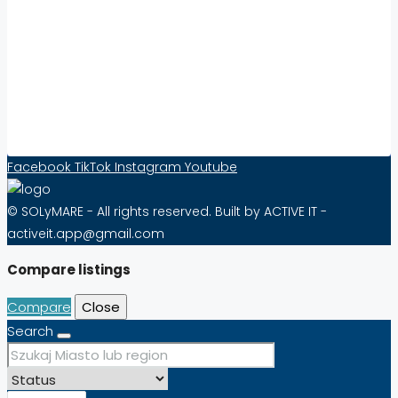
Współpraca:
Increase Visibility and Sell Real Estate Abroad
with Solymare – Effective from as little as 10
PLN per Month!
Contact Form
Facebook
TikTok
Instagram
Youtube
© SOLyMARE - All rights reserved. Built by ACTIVE IT -
activeit.app@gmail.com
Compare listings
Compare
Close
Search