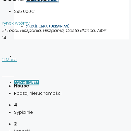
295 000€
rynek wtórny
УКРАЇНСЬКА
(
UKRAINIAN
)
El Tosal, Hiszpania, Hiszpania, Costa Blanca, Albir
14
11 More
ADD AN OFFER
House
Rodzaj nieruchomości
4
Sypialnie
2