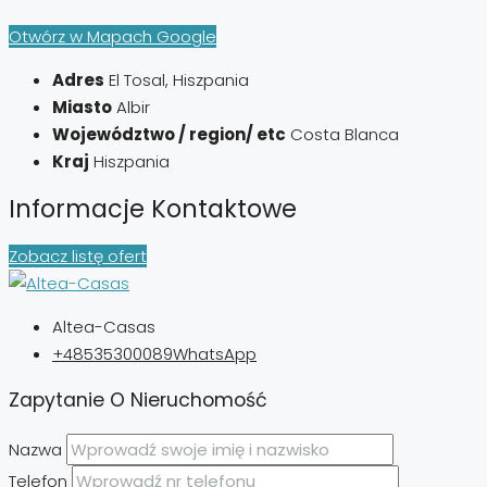
Otwórz w Mapach Google
Adres
El Tosal, Hiszpania
Miasto
Albir
Województwo / region/ etc
Costa Blanca
Kraj
Hiszpania
Informacje Kontaktowe
Zobacz listę ofert
Altea-Casas
+48535300089
WhatsApp
Zapytanie O Nieruchomość
Nazwa
Telefon