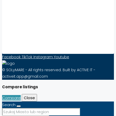
Współpraca:
Increase Visibility and Sell Real Estate Abroad
with Solymare – Effective from as little as 10
PLN per Month!
Contact Form
Facebook
TikTok
Instagram
Youtube
© SOLyMARE - All rights reserved. Built by ACTIVE IT -
activeit.app@gmail.com
Compare listings
Compare
Close
Search