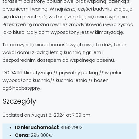
tarasem od strony południowej oraz wspólną łazienką z
prysznicem i wanną. W najniższej części budynku znajduje
się duża przestrzeń, w której znajdują się dwie sypialnie.
Przestrzeń tę można również zmodyfikować i wykorzystać
jako biuro. Cały dom wyposażony jest w klimatyzację.
To, co czyni tę nieruchomość wyjątkową, to duży teren
wokół domu z ładną letnią kuchnią z grillem i
bezpośrednim dostępem do wspólnego basenu.
DODATKI: klimatyzacja // prywatny parking // w pełni
wyposażona kuchnia// kuchnia letnia // basen
ogólnodostępny.
Szczegóły
Updated on August 5, 2024 at 7:09 pm
ID nieruchomości:
SLM27903
Cena:
295 000€