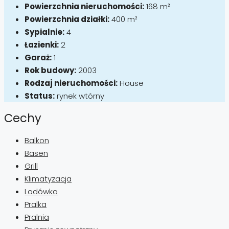
Powierzchnia nieruchomości:
168 m²
Powierzchnia działki:
400 m²
Sypialnie:
4
Łazienki:
2
Garaż:
1
Rok budowy:
2003
Rodzaj nieruchomości:
House
Status:
rynek wtórny
Cechy
Balkon
Basen
Grill
Klimatyzacja
Lodówka
Pralka
Pralnia