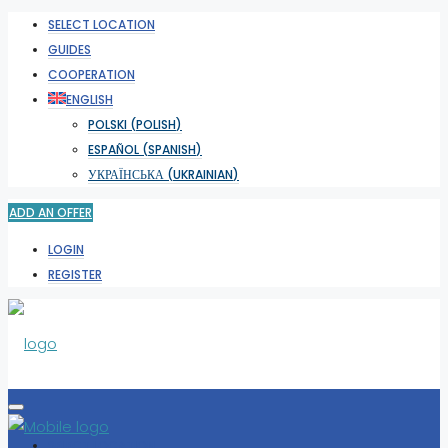
SELECT LOCATION
GUIDES
COOPERATION
ENGLISH
POLSKI
(
POLISH
)
ESPAÑOL
(
SPANISH
)
УКРАЇНСЬКА
(
UKRAINIAN
)
ADD AN OFFER
LOGIN
REGISTER
SELECT LOCATION