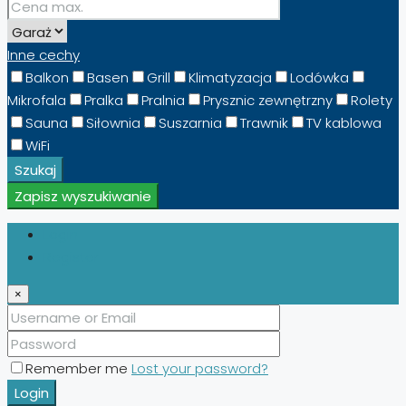
Inne cechy
Balkon
Basen
Grill
Klimatyzacja
Lodówka
Mikrofala
Pralka
Pralnia
Prysznic zewnętrzny
Rolety
Sauna
Siłownia
Suszarnia
Trawnik
TV kablowa
WiFi
Szukaj
Zapisz wyszukiwanie
Login
Register
×
Remember me
Lost your password?
Login