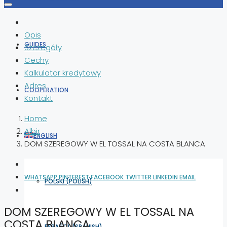
Opis
GUIDES
Szczegóły
Cechy
Kalkulator kredytowy
Adres
COOPERATION
Kontakt
Home
Albir
ENGLISH
DOM SZEREGOWY W EL TOSSAL NA COSTA BLANCA
WHATSAPP
PINTEREST
FACEBOOK
TWITTER
LINKEDIN
EMAIL
POLSKI
(
POLISH
)
DOM SZEREGOWY W EL TOSSAL NA
COSTA BLANCA
ESPAÑOL
(
SPANISH
)