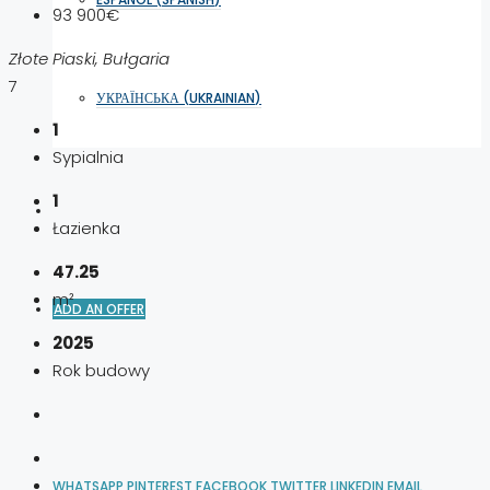
93 900€
Złote Piaski, Bułgaria
7
УКРАЇНСЬКА
(
UKRAINIAN
)
1
Sypialnia
1
Łazienka
47.25
m²
ADD AN OFFER
2025
Rok budowy
WHATSAPP
PINTEREST
FACEBOOK
TWITTER
LINKEDIN
EMAIL