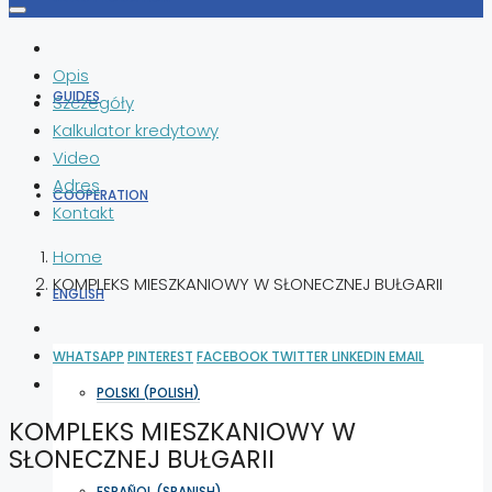
Opis
GUIDES
Szczegóły
Kalkulator kredytowy
Video
Adres
COOPERATION
Kontakt
Home
KOMPLEKS MIESZKANIOWY W SŁONECZNEJ BUŁGARII
ENGLISH
WHATSAPP
PINTEREST
FACEBOOK
TWITTER
LINKEDIN
EMAIL
POLSKI
(
POLISH
)
KOMPLEKS MIESZKANIOWY W
SŁONECZNEJ BUŁGARII
ESPAÑOL
(
SPANISH
)