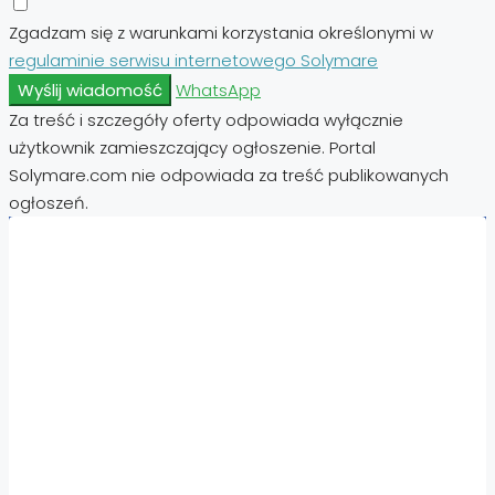
Zgadzam się z warunkami korzystania określonymi w
regulaminie serwisu internetowego Solymare
Wyślij wiadomość
WhatsApp
Za treść i szczegóły oferty odpowiada wyłącznie
użytkownik zamieszczający ogłoszenie. Portal
Solymare.com nie odpowiada za treść publikowanych
ogłoszeń.
Nieruchomości:
Nieruchomości Hiszpania
Nieruchomości Emiraty Arabskie Dubaj
Nieruchomości Cypr Północny
Nieruchomości Włochy
Nieruchomości Chorwacja
Nieruchomości Egipt
Nieruchomości Cypr