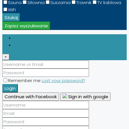
Sauna
Siłownia
Suszarnia
Trawnik
TV kablowa
WiFi
Szukaj
Zapisz wyszukiwanie
Login
Register
×
Remember me
Lost your password?
Login
Continue with Facebook
Sign in with google