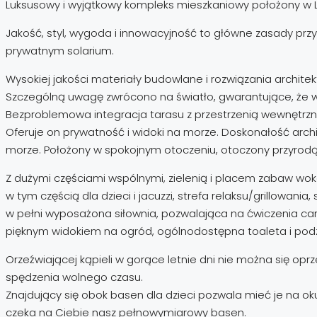
Luksusowy i wyjątkowy kompleks mieszkaniowy położony w L
Jakość, styl, wygoda i innowacyjność to główne zasady prz
prywatnym solarium.
Wysokiej jakości materiały budowlane i rozwiązania archit
Szczególną uwagę zwrócono na światło, gwarantujące, że w
Bezproblemowa integracja tarasu z przestrzenią wewnętrz
Oferuje on prywatność i widoki na morze. Doskonałość arc
morze. Położony w spokojnym otoczeniu, otoczony przyrodą
Z dużymi częściami wspólnymi, zielenią i placem zabaw wok
w tym częścią dla dzieci i jacuzzi, strefa relaksu/grillowania
w pełni wyposażona siłownia, pozwalająca na ćwiczenia card
pięknym widokiem na ogród, ogólnodostępna toaleta i podz
Orzeźwiającej kąpieli w gorące letnie dni nie można się opr
spędzenia wolnego czasu.
Znajdujący się obok basen dla dzieci pozwala mieć je na oku.
czeka na Ciebie nasz pełnowymiarowy basen.