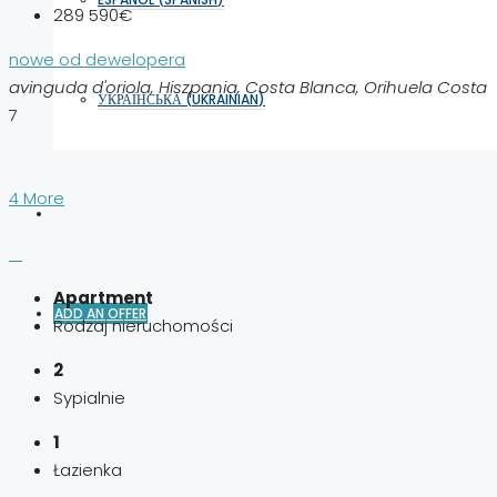
289 590€
nowe od dewelopera
avinguda d'oriola, Hiszpania, Costa Blanca, Orihuela Costa
УКРАЇНСЬКА
(
UKRAINIAN
)
7
4 More
Apartment
ADD AN OFFER
Rodzaj nieruchomości
2
Sypialnie
1
Łazienka