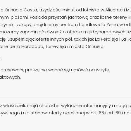
a Orihuela Costa, trzydzieści minut od lotniska w Alicante i
ymi plażami. Posiada przystań jachtową oraz liczne tereny kr
czynek i zakupy, znajdujemy centrum handlowe la Zenia w odl
e możemy zapomnieć również o ofercie międzynarodowych szk
ę, uzupełniając ofertę innych pól, takich jak La Peraleja i La
orre de la Horadada, Torrevieja i miasto Orihuela.
.
interesowani, proszę nie wahać się umówić na wizytę.
aktowych.
właścicieli, mają charakter wyłącznie informacyjny i mogą p
ilnego i nie stanowi oferty określonej w art. 66 i art. 69 i n