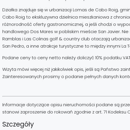
Działka znajduje się w urbanizacji Lomas de Cabo Roig, gmin
Cabo Roig to ekskluzywna dzielnica mieszkaniowa z chronion
różnorodność oferty gastronomicznej, a jeśli chodzi o wypo
handlowego Dos Mares w pobliskim mieście San Javier. Ni
Ramblas i Las Colinas golf & country club otaczają urbanizacj
San Pedro, a inne atrakcje turystyczne to między innymi La T
Podane ceny to ceny netto należy doliczyć 10% podatku VAT
Wizyta mówi więcej niż jakikolwiek opis, jeśli są Państwo za
Zainteresowanych prosimy o podanie pełnych danych kont
Informacje dotyczące opisu nieruchomości podane są przez 
stanowi zaproszenie do rokowań zgodnie z art. 71 Kodeksu Cyw
Szczegóły