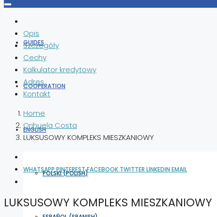
Opis
GUIDES
Szczegóły
Cechy
Kalkulator kredytowy
Adres
COOPERATION
Kontakt
Home
Orihuela Costa
ENGLISH
LUKSUSOWY KOMPLEKS MIESZKANIOWY
WHATSAPP
PINTEREST
FACEBOOK
TWITTER
LINKEDIN
EMAIL
POLSKI
(
POLISH
)
LUKSUSOWY KOMPLEKS MIESZKANIOWY
ESPAÑOL
(
SPANISH
)