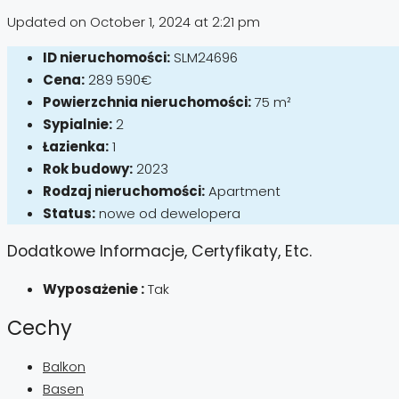
Updated on October 1, 2024 at 2:21 pm
ID nieruchomości:
SLM24696
Cena:
289 590€
Powierzchnia nieruchomości:
75 m²
Sypialnie:
2
Łazienka:
1
Rok budowy:
2023
Rodzaj nieruchomości:
Apartment
Status:
nowe od dewelopera
Dodatkowe Informacje, Certyfikaty, Etc.
Wyposażenie :
Tak
Cechy
Balkon
Basen