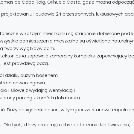
omas de Cabo Roig, Orihuela Costa, gdzie można odpocząć i c
y projektowaniu i budowie 24 przestronnych, luksusowych apa
ektoniczne w każdym mieszkaniu są starannie dobierane pod 
szystkie pomieszczenia mieszkalne są oświetlone naturalny
ną tworzy wyjątkowy dom.
hitektoniczna zapewnia kameralny kompleks, zapewniający b
, jest prawdziwą oazą.
ół działki, dużym basenem,
, strefa coworkingowa,
io i siłowe z wydajną wentylacją i
iemny parking z komórką lokatorską.
zeć. Duży designerski basen, w tym jacuzzi, stanowi uzupełni
 Dla tych, którzy preferują cichsze otoczenie lub ćwiczenia,