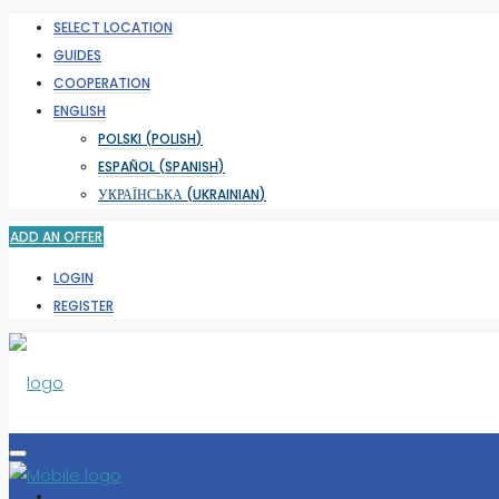
SELECT LOCATION
GUIDES
COOPERATION
ENGLISH
POLSKI
(
POLISH
)
ESPAÑOL
(
SPANISH
)
УКРАЇНСЬКА
(
UKRAINIAN
)
ADD AN OFFER
LOGIN
REGISTER
SELECT LOCATION