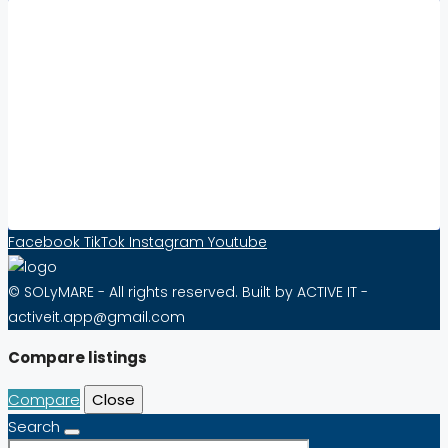
Współpraca:
Increase Visibility and Sell Real Estate Abroad
with Solymare – Effective from as little as 10
PLN per Month!
Contact Form
Facebook
TikTok
Instagram
Youtube
© SOLyMARE - All rights reserved. Built by ACTIVE IT -
activeit.app@gmail.com
Compare listings
Compare
Close
Search