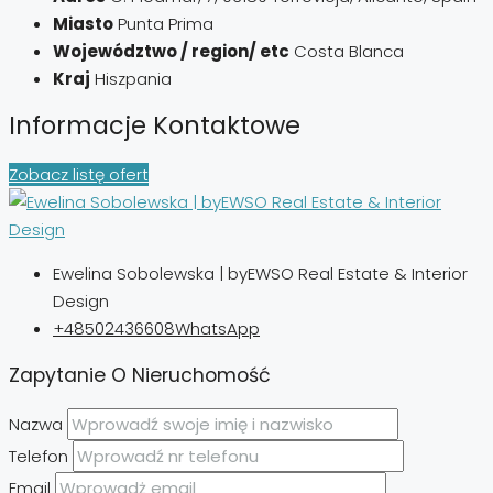
Miasto
Punta Prima
Województwo / region/ etc
Costa Blanca
Kraj
Hiszpania
Informacje Kontaktowe
Zobacz listę ofert
Ewelina Sobolewska | byEWSO Real Estate & Interior
Design
+48502436608
WhatsApp
Zapytanie O Nieruchomość
Nazwa
Telefon
Email