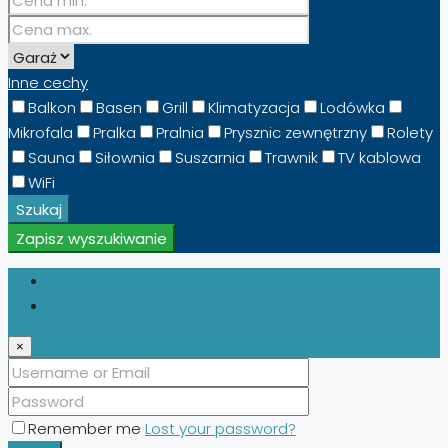
Inne cechy
Balkon
Basen
Grill
Klimatyzacja
Lodówka
Mikrofala
Pralka
Pralnia
Prysznic zewnętrzny
Rolety
Sauna
Siłownia
Suszarnia
Trawnik
TV kablowa
WiFi
Szukaj
Zapisz wyszukiwanie
Login
Register
×
Remember me
Lost your password?