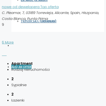
nowe od dewelopera
Top oferta
C. Pleamar, 7, 03189 Torrevieja, Alicante, Spain, Hiszpania,
Costa Blanca, Punta Prima
УКРАЇНСЬКА
(
UKRAINIAN
)
9
6 More
Apartment
ADD AN OFFER
Rodzaj nieruchomości
2
Sypialnie
2
Łazienki