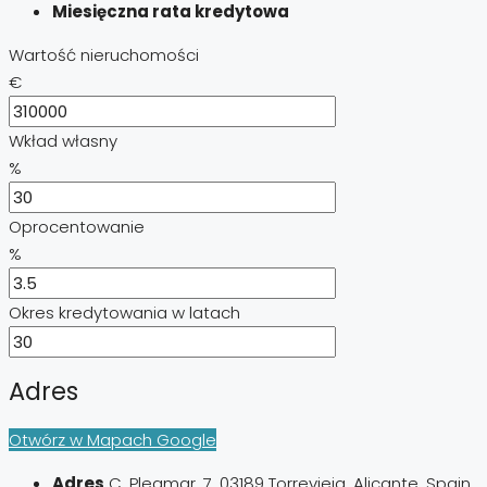
Miesięczna rata kredytowa
Wartość nieruchomości
€
Wkład własny
%
Oprocentowanie
%
Okres kredytowania w latach
Adres
Otwórz w Mapach Google
Adres
C. Pleamar, 7, 03189 Torrevieja, Alicante, Spain