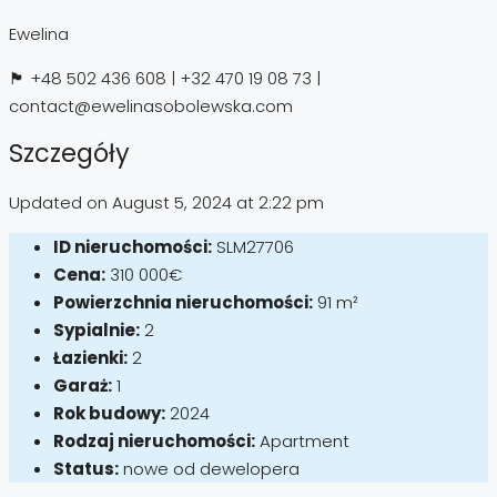
Ewelina
🏴 +48 502 436 608 | +32 470 19 08 73 |
contact@ewelinasobolewska.com
Szczegóły
Updated on August 5, 2024 at 2:22 pm
ID nieruchomości:
SLM27706
Cena:
310 000€
Powierzchnia nieruchomości:
91 m²
Sypialnie:
2
Łazienki:
2
Garaż:
1
Rok budowy:
2024
Rodzaj nieruchomości:
Apartment
Status:
nowe od dewelopera