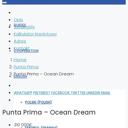
Opis
GUIDES
Szczegóły
Kalkulator kredytowy
Adres
Kontakt
COOPERATION
Home
Punta Prima
Punta Prima – Ocean Dream
ENGLISH
WHATSAPP
PINTEREST
FACEBOOK
TWITTER
LINKEDIN
EMAIL
POLSKI
(
POLISH
)
Punta Prima – Ocean Dream
310 000€
ESPAÑOL
(
SPANISH
)