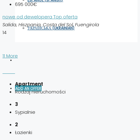
695 000€
nowe od dewelopera
Top oferta
Salida, Hiszpania, Costa del Sol, Fuengirola
УКРАЇНСЬКА
(
UKRAINIAN
)
14
11 More
Apartment
ADD AN OFFER
Rodzaj nieruchomości
3
Sypialnie
2
Łazienki