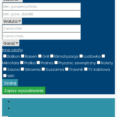
Inne cechy
Balkon
Basen
Grill
Klimatyzacja
Lodówka
Mikrofala
Pralka
Pralnia
Prysznic zewnętrzny
Rolety
Sauna
Siłownia
Suszarnia
Trawnik
TV kablowa
WiFi
Szukaj
Zapisz wyszukiwanie
Login
Register