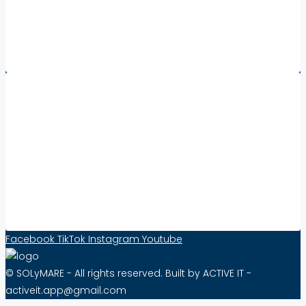
Nieruchomości Kalabria
Nieruchomości za granicą – wszystkie regiony
Współpraca:
Increase Visibility and Sell Real Estate Abroad
with Solymare – Effective from as little as 10
PLN per Month!
Contact Form
Facebook
TikTok
Instagram
Youtube
© SOLyMARE - All rights reserved. Built by ACTIVE IT -
activeit.app@gmail.com