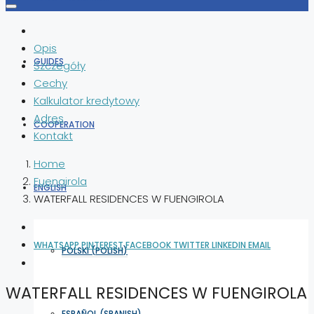
Opis
GUIDES
Szczegóły
Cechy
Kalkulator kredytowy
Adres
COOPERATION
Kontakt
Home
Fuengirola
ENGLISH
WATERFALL RESIDENCES W FUENGIROLA
WHATSAPP
PINTEREST
FACEBOOK
TWITTER
LINKEDIN
EMAIL
POLSKI
(
POLISH
)
WATERFALL RESIDENCES W FUENGIROLA
ESPAÑOL
(
SPANISH
)