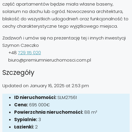
część apartamentów będzie miała własne baseny,
solarium na dachu lub ogród. Nowoczesna architektura,
bliskość do wszystkich udogodnień oraz funkcjonalność to
cechy charakterystyczne tego wyjątkowego miejsca.
Zadzwoń i umów się na prezentację tej i innych inwestycji
Szymon Czeczko
+48
729 115 020
biuro@premiumnieruchomosci.com.pl
Szczegóły
Updated on January 16, 2025 at 2:53 pm
ID nieruchomości:
SLM27561
Cena:
695 000€
Powierzchnia nieruchomości:
88 m²
Sypialnie:
3
Łazienki:
2