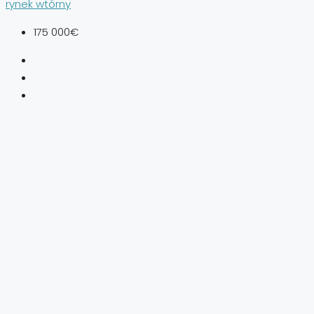
rynek wtórny
175 000€