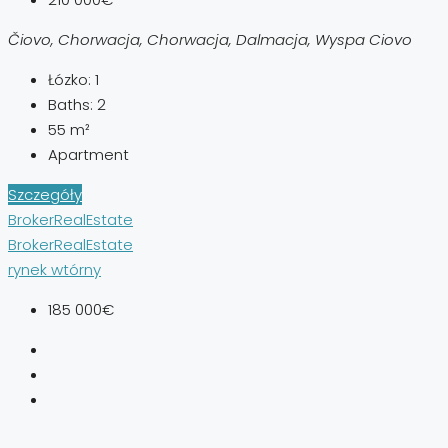
Čiovo, Chorwacja, Chorwacja, Dalmacja, Wyspa Ciovo
Łózko:
1
Baths:
2
55
m²
Apartment
Szczegóły
BrokerRealEstate
BrokerRealEstate
rynek wtórny
185 000€