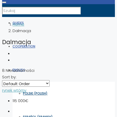
GUIDES
Home
Dalmacja
Dalmacja
COOPERATION
ENGLISH
8 Nieruchomości
Sort by:
rynek wtórny
POLSKI
(
POLISH
)
115 000€
ESPAÑOL
(
SPANISH
)