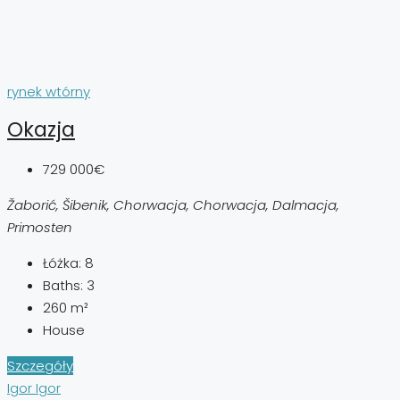
rynek wtórny
Okazja
729 000€
Žaborić, Šibenik, Chorwacja, Chorwacja, Dalmacja,
Primosten
Łóżka:
8
Baths:
3
260
m²
House
Szczegóły
Igor Igor