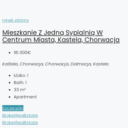
rynek wtórny
Mieszkanie Z Jedną Sypialnią W
Centrum Miasta, Kastela, Chorwacja
115 000€
Kaštela, Chorwacja, Chorwacja, Dalmacja, Kastela
Łózko:
1
Bath:
1
33
m²
Apartment
Szczegóły
BrokerRealEstate
BrokerRealEstate