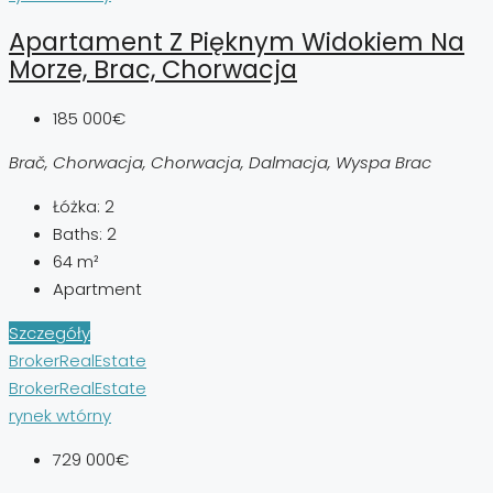
Apartament Z Pięknym Widokiem Na
Morze, Brac, Chorwacja
185 000€
Brač, Chorwacja, Chorwacja, Dalmacja, Wyspa Brac
Łóżka:
2
Baths:
2
64
m²
Apartment
Szczegóły
BrokerRealEstate
BrokerRealEstate
rynek wtórny
729 000€