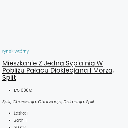
rynek wtórny
Mieszkanie Z Jedną Sypialnią W
Pobliżu Pałacu Dioklecjana I Morza,
Split
175 000€
Split, Chorwacja, Chorwacja, Dalmacja, Split
Łózko:
1
Bath:
1
30
m²