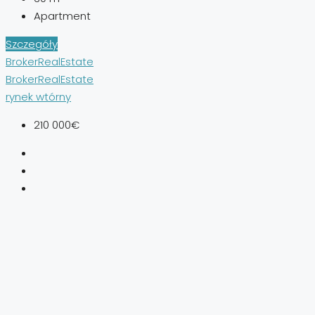
Apartment
Szczegóły
BrokerRealEstate
BrokerRealEstate
rynek wtórny
210 000€