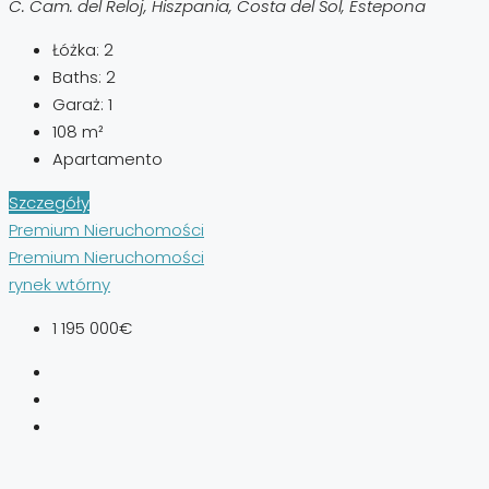
C. Cam. del Reloj, Hiszpania, Costa del Sol, Estepona
Łóżka:
2
Baths:
2
Garaż:
1
108
m²
Apartamento
Szczegóły
Premium Nieruchomości
Premium Nieruchomości
rynek wtórny
1 195 000€