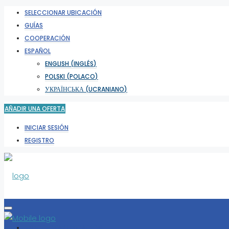
SELECCIONAR UBICACIÓN
GUÍAS
COOPERACIÓN
ESPAÑOL
ENGLISH
(
INGLÉS
)
POLSKI
(
POLACO
)
УКРАЇНСЬКА
(
UCRANIANO
)
AÑADIR UNA OFERTA
INICIAR SESIÓN
REGISTRO
SELECCIONAR UBICACIÓN