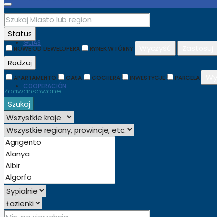
Status
GUÍAS
Wyczyść
Zastosuj
NOWE OD DEWELOPERA
RYNEK WTÓRNY
Rodzaj
Wy
APARTAMENTO
CASA
COCHERA
INWESTYCJE
PARCELA
COOPERACIÓN
Zaawansowane
Szukaj
ESPAÑOL
ENGLISH
(
INGLÉS
)
POLSKI
(
POLACO
)