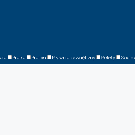
fala
Pralka
Pralnia
Prysznic zewnętrzny
Rolety
Saun