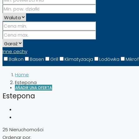
УКРАЇНСЬКА
(
UCRANIANO
)
Inne cechy
Balkon
Basen
Grill
Klimatyzacja
Lodówka
Mikro
Home
Estepona
AÑADIR UNA OFERTA
Estepona
25 Nieruchomości
Ordenar por: