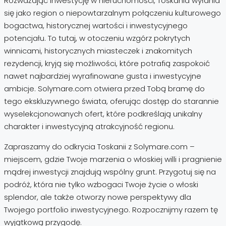
Rozważając inwestycję w nieruchomości, Toskania wyłania
się jako region o niepowtarzalnym połączeniu kulturowego
bogactwa, historycznej wartości i inwestycyjnego
potencjału. To tutaj, w otoczeniu wzgórz pokrytych
winnicami, historycznych miasteczek i znakomitych
rezydencji, kryją się możliwości, które potrafią zaspokoić
nawet najbardziej wyrafinowane gusta i inwestycyjne
ambicje. Solymare.com otwiera przed Tobą bramę do
tego ekskluzywnego świata, oferując dostęp do starannie
wyselekcjonowanych ofert, które podkreślają unikalny
charakter i inwestycyjną atrakcyjność regionu.
Zapraszamy do odkrycia Toskanii z Solymare.com –
miejscem, gdzie Twoje marzenia o włoskiej willi i pragnienie
mądrej inwestycji znajdują wspólny grunt. Przygotuj się na
podróż, która nie tylko wzbogaci Twoje życie o włoski
splendor, ale także otworzy nowe perspektywy dla
Twojego portfolio inwestycyjnego. Rozpocznijmy razem tę
wyjątkową przygodę.