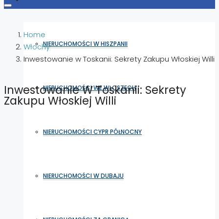
Home
NIERUCHOMOŚCI W HISZPANII
Włochy
Inwestowanie w Toskanii: Sekrety Zakupu Włoskiej Willi
Inwestowanie W Toskanii: Sekrety
NIERUCHOMOŚCI WE WŁOSZECH
Zakupu Włoskiej Willi
NIERUCHOMOŚCI CYPR PÓŁNOCNY
NIERUCHOMOŚCI W DUBAJU