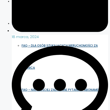
SPOŁECZNOŚĆ INWESTORÓW
FAQ
18 marca, 2024
FAQ – DLA OSÓB SZUKAJĄCYCH NIERUCHOMOŚCI ZA
GRANICĄ
FAQ – NAJCZĘŚCIEJ ZADAWANE PYTANIA O ABONAMENT NA