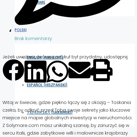
SOLYMARE
POLSKI
Brak komentarzy
Jeżeli uważasz, że nasz artykuł był przydatny, udostępnij.
ENGLISH
(
ANGIELSKI
)
ESPAÑOL
(
HISZPAŃSKI
)
Witaj w świecie, gdzie piękno łączy się z okazją – Toskania
czeka, by odkryć przed Tobą swoje sekrety jako kluczowe
УКРАЇНСЬКА
(
UKRAIŃSKI
)
miejsce na mapie globalnych inwestycji w nieruchomości.
Z Solymare.com masz unikalną szansę, by zanurzyć się w
sercu Italii, gdzie zabytkowe willi i malownicze krajobrazy