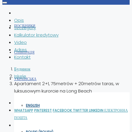
Opis
ПОСІБНИКИ
Szczegóły
Kalkulator kredytowy
Video
Adres
СПІВПРАЦЯ
Kontakt
Будинок
Iskele
УКРАЇНСЬКА
Apartament 2+1, 75metrów + 20metrów taras, w
luksusowym kurorcie na Long Beach
ENGLISH
WHATSAPP
PINTEREST
FACEBOOK
TWITTER
LINKEDIN
ЕЛЕКТРОННА
ПОШТА
POLSKI
(
POLISH
)