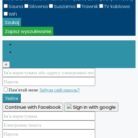
Sauna
Siłownia
Suszarnia
Trawnik
TV kablowa
WiFi
Szukaj
Zapisz wyszukiwanie
Увійти
Реєструйся
×
Пам'ятай мене
Забули свій пароль?
Увійти
Continue with Facebook
Sign in with google