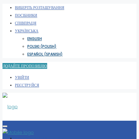
ВИБЕРІТЬ РОЗТАШУВАННЯ
ПОСІБНИКИ
СПІВПРАЦЯ
УКРАЇНСЬКА
ENGLISH
POLSKI
(
POLISH
)
ESPAÑOL
(
SPANISH
)
ДОДАЙТЕ ПРОПОЗИЦІЮ
УВІЙТИ
РЕЄСТРУЙСЯ
ВИБЕРІТЬ РОЗТАШУВАННЯ