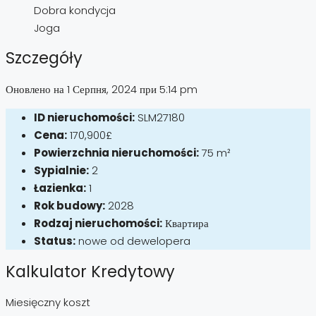
Dobra kondycja
Joga
Szczegóły
Оновлено на 1 Серпня, 2024 при 5:14 pm
ID nieruchomości:
SLM27180
Cena:
170,900£
Powierzchnia nieruchomości:
75 m²
Sypialnie:
2
Łazienka:
1
Rok budowy:
2028
Rodzaj nieruchomości:
Квартира
Status:
nowe od dewelopera
Kalkulator Kredytowy
Miesięczny koszt