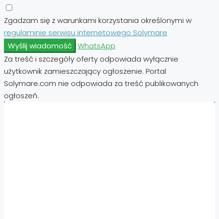
Zgadzam się z warunkami korzystania określonymi w
regulaminie serwisu internetowego Solymare
Wyślij wiadomość
WhatsApp
Za treść i szczegóły oferty odpowiada wyłącznie
użytkownik zamieszczający ogłoszenie. Portal
Solymare.com nie odpowiada za treść publikowanych
ogłoszeń.
Nieruchomości:
Nieruchomości Hiszpania
Nieruchomości Emiraty Arabskie Dubaj
Nieruchomości Cypr Północny
Nieruchomości Włochy
Nieruchomości Chorwacja
Nieruchomości Egipt