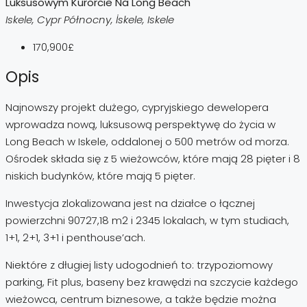
Luksusowym Kurorcie Na Long Beach
Iskele, Cypr Północny, İskele, Iskele
170,900£
Opis
Najnowszy projekt dużego, cypryjskiego dewelopera
wprowadza nową, luksusową perspektywę do życia w
Long Beach w Iskele, oddalonej o 500 metrów od morza.
Ośrodek składa się z 5 wieżowców, które mają 28 pięter i 8
niskich budynków, które mają 5 pięter.
Inwestycja zlokalizowana jest na działce o łącznej
powierzchni 90727,18 m2 i 2345 lokalach, w tym studiach,
1+1, 2+1, 3+1 i penthouse’ach.
Niektóre z długiej listy udogodnień to: trzypoziomowy
parking, Fit plus, baseny bez krawędzi na szczycie każdego
wieżowca, centrum biznesowe, a także będzie można