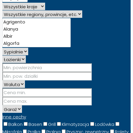
Inne cechy
Balkon
Basen
Grill
Klimatyzacja
Lodówka
Mikrofala
Pralka
Pralnia
Prysznic zewnętrzny
Rolety