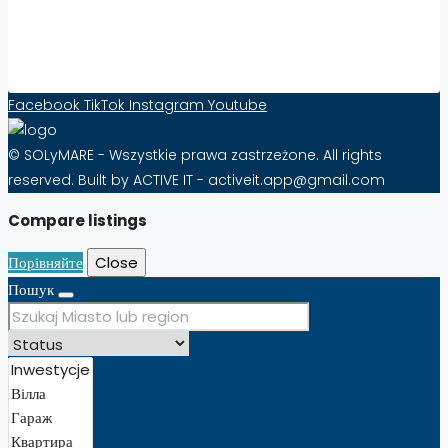
від 10 PLN стерлінгів на місяць!
Контактна форма
Facebook
TikTok
Instagram
Youtube
© SOLyMARE - Wszystkie prawa zastrzeżone. All rights
reserved. Built by ACTIVE IT - activeit.app@gmail.com
Compare listings
Порівняйте
Close
Пошук