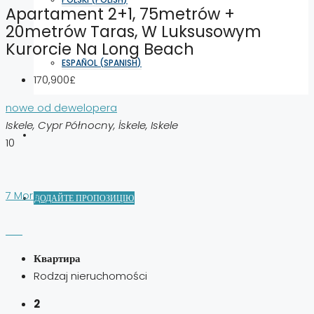
Apartament 2+1, 75metrów +
20metrów Taras, W Luksusowym
Kurorcie Na Long Beach
ESPAÑOL
(
SPANISH
)
170,900£
nowe od dewelopera
Iskele, Cypr Północny, İskele, Iskele
10
7 More
ДОДАЙТЕ ПРОПОЗИЦІЮ
Квартира
Rodzaj nieruchomości
2