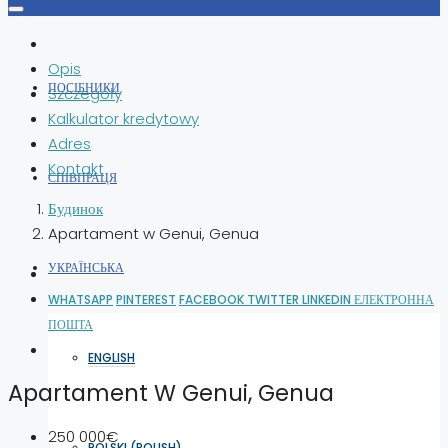
Opis
ПОСІБНИКИ
Szczegóły
Kalkulator kredytowy
Adres
Kontakt
СПІВПРАЦЯ
Будинок
Apartament w Genui, Genua
УКРАЇНСЬКА
WHATSAPP
PINTEREST
FACEBOOK
TWITTER
LINKEDIN
ЕЛЕКТРОННА
ПОШТА
ENGLISH
Apartament W Genui, Genua
250 000€
POLSKI
(
POLISH
)