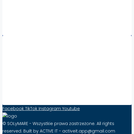
Nieruchomości Sycylia
Nieruchomości Kalabria
Nieruchomości za granicą – wszystkie regiony
Współpraca:
Збільште видимість та продажі нерухомості за
кордоном за допомогою Solymare – ефективність
від 10 PLN стерлінгів на місяць!
Контактна форма
Facebook
TikTok
Instagram
Youtube
© SOLyMARE - Wszystkie prawa zastrzeżone. All rights
reserved. Built by ACTIVE IT - activeit.app@gmail.com