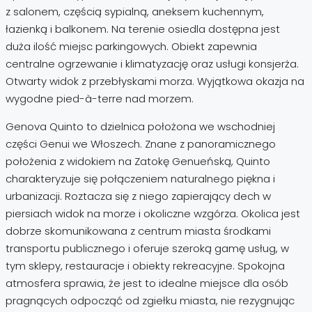
z salonem, częścią sypialną, aneksem kuchennym,
łazienką i balkonem. Na terenie osiedla dostępna jest
duża ilość miejsc parkingowych. Obiekt zapewnia
centralne ogrzewanie i klimatyzację oraz usługi konsjerża.
Otwarty widok z przebłyskami morza. Wyjątkowa okazja na
wygodne pied-à-terre nad morzem.
Genova Quinto to dzielnica położona we wschodniej
części Genui we Włoszech. Znane z panoramicznego
położenia z widokiem na Zatokę Genueńską, Quinto
charakteryzuje się połączeniem naturalnego piękna i
urbanizacji. Roztacza się z niego zapierający dech w
piersiach widok na morze i okoliczne wzgórza. Okolica jest
dobrze skomunikowana z centrum miasta środkami
transportu publicznego i oferuje szeroką gamę usług, w
tym sklepy, restauracje i obiekty rekreacyjne. Spokojna
atmosfera sprawia, że ​​jest to idealne miejsce dla osób
pragnących odpocząć od zgiełku miasta, nie rezygnując