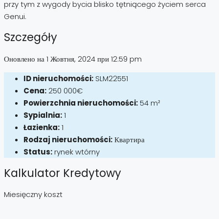
przy tym z wygody bycia blisko tętniącego życiem serca
Genui.
Szczegóły
Оновлено на 1 Жовтня, 2024 при 12:59 pm
ID nieruchomości:
SLM22551
Cena:
250 000€
Powierzchnia nieruchomości:
54 m²
Sypialnia:
1
Łazienka:
1
Rodzaj nieruchomości:
Квартира
Status:
rynek wtórny
Kalkulator Kredytowy
Miesięczny koszt