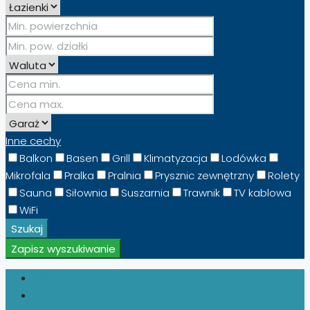
Inne cechy
Balkon
Basen
Grill
Klimatyzacja
Lodówka
Mikrofala
Pralka
Pralnia
Prysznic zewnętrzny
Rolety
Sauna
Siłownia
Suszarnia
Trawnik
TV kablowa
WiFi
Szukaj
Zapisz wyszukiwanie
Увійти
Реєструйся