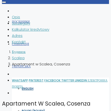
Opis
ПОСІБНИКИ
Szczegóły
Kalkulator kredytowy
Adres
Kontakt
СПІВПРАЦЯ
Будинок
Scalea
Apartament w Scalea, Cosenza
УКРАЇНСЬКА
WHATSAPP
PINTEREST
FACEBOOK
TWITTER
LINKEDIN
ЕЛЕКТРОННА
ПОШТА
ENGLISH
Apartament W Scalea, Cosenza
POLSKI
(
POLISH
)