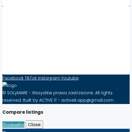
Współpraca:
Збільште видимість та продажі нерухомості за
кордоном за допомогою Solymare – ефективність
від 10 PLN стерлінгів на місяць!
Контактна форма
Facebook
TikTok
Instagram
Youtube
© SOLyMARE - Wszystkie prawa zastrzeżone. All rights
reserved. Built by ACTIVE IT - activeit.app@gmail.com
Compare listings
Порівняйте
Close