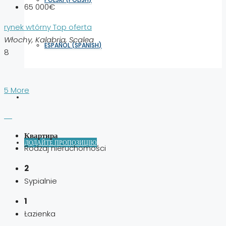
65 000€
rynek wtórny
Top oferta
Włochy, Kalabria, Scalea
ESPAÑOL
(
SPANISH
)
8
5 More
Квартира
ДОДАЙТЕ ПРОПОЗИЦІЮ
Rodzaj nieruchomości
2
Sypialnie
1
Łazienka