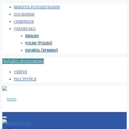
ВИБЕРІТЬ РОЗТАШУВАННЯ
ПОСІБНИКИ
СПІВПРАЦЯ
УКРАЇНСЬКА
ENGLISH
POLSKI
(
POLISH
)
ESPAÑOL
(
SPANISH
)
ДОДАЙТЕ ПРОПОЗИЦІЮ
УВІЙТИ
РЕЄСТРУЙСЯ
ВИБЕРІТЬ РОЗТАШУВАННЯ