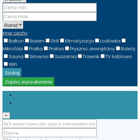
Inne cechy
Balkon
Basen
Grill
Klimatyzacja
Lodówka
Mikrofala
Pralka
Pralnia
Prysznic zewnętrzny
Rolety
Sauna
Siłownia
Suszarnia
Trawnik
TV kablowa
WiFi
Szukaj
Zapisz wyszukiwanie
Увійти
Реєструйся
×