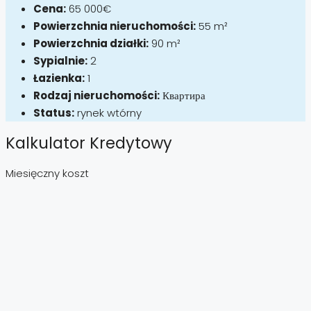
Cena:
65 000€
Powierzchnia nieruchomości:
55 m²
Powierzchnia działki:
90 m²
Sypialnie:
2
Łazienka:
1
Rodzaj nieruchomości:
Квартира
Status:
rynek wtórny
Kalkulator Kredytowy
Miesięczny koszt