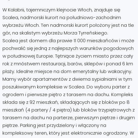
W Kalabrii, tajemniczym klejnocie Włoch, znajduje się
Scalea, nadmorski kurort na południowo-zachodnim
wybrzeżu Włoch. Ten nadmorski kurort położony jest na tle
gór, na skalistym wybrzeżu Morza Tyrreńskiego.
Scalea jest domem dla prawie 11 000 mieszkańców i może
pochwalić się jedną z najlepszych warunków pogodowych
w południowej Europie. Tętniące życiem miasto przez cały
rok z mnóstwem restauracji, barów, sklepów i ponad 6 km
plaży. Idealne miejsce na dom emerytalny lub wakacyjny.
Mamy wybór apartamentów z dwiema sypialniami w tym
poszukiwanym kompleksie w Scalea. Do wyboru parter z
ogrodem i pierwsze piętro z tarasem na dachu. Kompleks
składa się z 92 mieszkań, składających się z bloków po 8
mieszkań (4 partery / 4 piętra) lub bloków trzypiętrowych z
tarasem na dachu na parterze, pierwszym piętrze i drugim
piętrze. Parking jest przydzielony i włączony na
kompleksowy teren, który jest elektronicznie ogrodzony. W