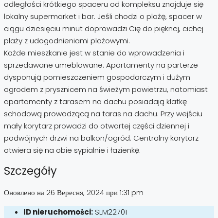
odległości krótkiego spaceru od kompleksu znajduje się
lokalny supermarket i bar. Jeśli chodzi o plażę, spacer w
ciągu dziesięciu minut doprowadzi Cię do pięknej, cichej
plaży z udogodnieniami plażowymi.
Każde mieszkanie jest w stanie do wprowadzenia i
sprzedawane umeblowane. Apartamenty na parterze
dysponują pomieszczeniem gospodarczym i dużym
ogrodem z prysznicem na świeżym powietrzu, natomiast
apartamenty z tarasem na dachu posiadają klatkę
schodową prowadzącą na taras na dachu. Przy wejściu
mały korytarz prowadzi do otwartej części dziennej i
podwójnych drzwi na balkon/ogród. Centralny korytarz
otwiera się na obie sypialnie i łazienkę.
Szczegóły
Оновлено на 26 Вересня, 2024 при 1:31 pm
ID nieruchomości:
SLM22701