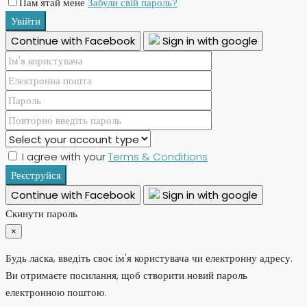
Пам'ятай мене
Забули свій пароль?
Увійти
Continue with Facebook
Sign in with google
I agree with your
Terms & Conditions
Реєструйся
Continue with Facebook
Sign in with google
Скинути пароль
×
Будь ласка, введіть своє ім'я користувача чи електронну адресу.
Ви отримаєте посилання, щоб створити новий пароль
електронною поштою.