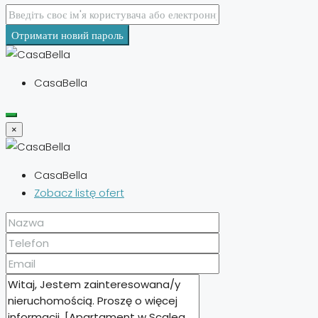
Отримати новий пароль
CasaBella
×
CasaBella
Zobacz listę ofert