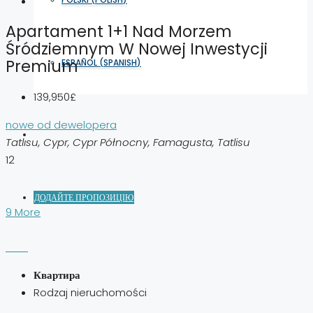
Apartament 1+1 Nad Morzem
Śródziemnym W Nowej Inwestycji
Premium
ESPAÑOL
(
SPANISH
)
139,950£
nowe od dewelopera
Tatlısu, Cypr, Cypr Północny, Famagusta, Tatlisu
12
ДОДАЙТЕ ПРОПОЗИЦІЮ
9 More
Квартира
Rodzaj nieruchomości