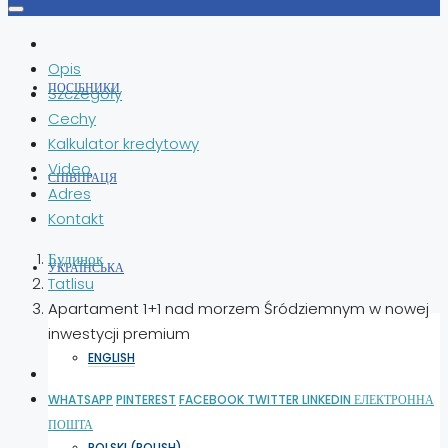
Opis
ПОСІБНИКИ
Szczegóły
Cechy
Kalkulator kredytowy
Video
СПІВПРАЦЯ
Adres
Kontakt
Будинок
УКРАЇНСЬКА
Tatlisu
Apartament 1+1 nad morzem Śródziemnym w nowej
inwestycji premium
ENGLISH
WHATSAPP
PINTEREST
FACEBOOK
TWITTER
LINKEDIN
ЕЛЕКТРОННА
ПОШТА
POLSKI
(
POLISH
)