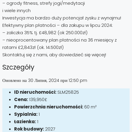
– ogrody fitness, strefy jogi/medytacji
i wiele innych
Inwestycja ma bardzo duży potencjał zysku z wynajmu!
Efektywny plan płatności – dla zakupu w lipcu 2024:
– zaliczka 35% tj. £48,982 (ok 250.000zł)
– nieoprocentowany plan płatności na 36 miesięcy z
ratami £2,843zł (ok. 14.500zł)
Skontaktuj się z nami, aby dowiedzieć się więcej!
Szczegóły
Оновлено на 30 Липня, 2024 при 12:50 pm
ID nieruchomości:
SLM25825
Cena:
139,950£
Powierzchnia nieruchomości:
60 m²
Sypialnia:
1
Łazienka:
1
Rok budowy:
2027