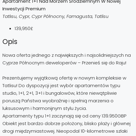
Apartament 1+1 Nad Morzem Śródziemnym W Nowej
Inwestycji Premium
Tatlısu, Cypr, Cypr Północny, Famagusta, Tatlisu
139,950£
Opis
Nowa oferta jednego z największych i najsolidniejszych na
Cyprze Północnym deweloperów – Przenieś się do Raju!
Prezentujemy wyjątkową ofertę w nowym kompleksie w
Tatlisu! Do dyspozycji jest wybór apartamentów typu
studio, 1+1, 2+1, 3+1 i bungalowów, które niewątpliwie
poruszą Państwa wyobraźnię i spełnią marzenia o
luksusowym i harmonijnym stylu życia.
Apartamenty typu 1+1 zaczynają się od ceny 139.950GBP
Obiekt jest bardzo dobrze położony, blisko plaży i głównej
drogi międzymiastowej. Nieopodal 10-kilometrowe szlaki