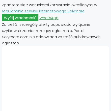
Zgadzam się z warunkami korzystania określonymi w
regulaminie serwisu internetowego Solymare
Wyślij wiadomość
WhatsApp
Za treść i szczegóły oferty odpowiada wyłącznie
użytkownik zamieszczający ogłoszenie. Portal
Solymare.com nie odpowiada za treść publikowanych
ogłoszeń.
Nieruchomości:
Nieruchomości Hiszpania
Nieruchomości Emiraty Arabskie Dubaj
Nieruchomości Cypr Północny
Nieruchomości Włochy
Nieruchomości Chorwacja
Nieruchomości Egipt
Nieruchomości Cypr