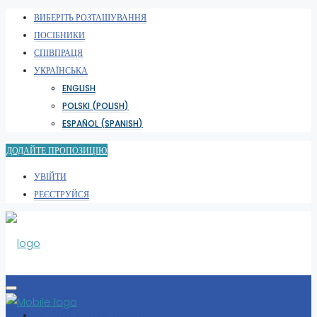
ВИБЕРІТЬ РОЗТАШУВАННЯ
ПОСІБНИКИ
СПІВПРАЦЯ
УКРАЇНСЬКА
ENGLISH
POLSKI
(
POLISH
)
ESPAÑOL
(
SPANISH
)
ДОДАЙТЕ ПРОПОЗИЦІЮ
УВІЙТИ
РЕЄСТРУЙСЯ
ВИБЕРІТЬ РОЗТАШУВАННЯ