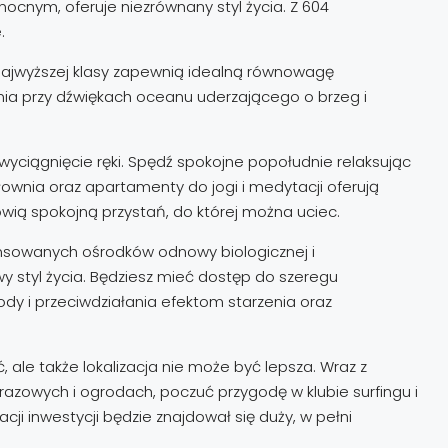
ocnym, oferuje niezrównany styl życia. Z 604
.
najwyższej klasy zapewnią idealną równowagę
dnia przy dźwiękach oceanu uderzającego o brzeg i
 wyciągnięcie ręki. Spędź spokojne popołudnie relaksując
ownia oraz apartamenty do jogi i medytacji oferują
wią spokojną przystań, do której można uciec.
wansowanych ośrodków odnowy biologicznej i
wy styl życia. Będziesz mieć dostęp do szeregu
y i przeciwdziałania efektom starzenia oraz
ale także lokalizacja nie może być lepsza. Wraz z
azowych i ogrodach, poczuć przygodę w klubie surfingu i
ji inwestycji będzie znajdował się duży, w pełni