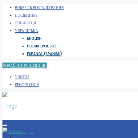
ВИБЕРІТЬ РОЗТАШУВАННЯ
ПОСІБНИКИ
СПІВПРАЦЯ
УКРАЇНСЬКА
ENGLISH
POLSKI
(
POLISH
)
ESPAÑOL
(
SPANISH
)
ДОДАЙТЕ ПРОПОЗИЦІЮ
УВІЙТИ
РЕЄСТРУЙСЯ
ВИБЕРІТЬ РОЗТАШУВАННЯ