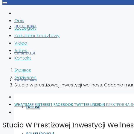
Opis
ПОСІБНИКИ
Szczegóły
Kalkulator kredytowy
Video
Adres
СПІВПРАЦЯ
Kontakt
Будинок
Gaziveren
УКРАЇНСЬКА
Studio w prestiżowej inwestycji wellness. Oddanie ma
WHATSAPP
PINTEREST
FACEBOOK
TWITTER
LINKEDIN
ЕЛЕКТРОННА 
ENGLISH
Studio W Prestiżowej Inwestycji Welln
POLSKI
(
POLISH
)