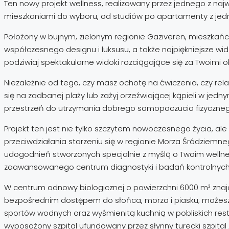
Ten nowy projekt wellness, realizowany przez jednego z naj
mieszkaniami do wyboru, od studiów po apartamenty z jedną,
Położony w bujnym, zielonym regionie Gaziveren, mieszka
współczesnego designu i luksusu, a także najpiękniejsze w
podziwiaj spektakularne widoki rozciągające się za Twoimi 
Niezależnie od tego, czy masz ochotę na ćwiczenia, czy rel
się na zadbanej plaży lub zażyj orzeźwiającej kąpieli w j
przestrzeń do utrzymania dobrego samopoczucia fizycznego
Projekt ten jest nie tylko szczytem nowoczesnego życia, al
przeciwdziałania starzeniu się w regionie Morza Śródziemne
udogodnień stworzonych specjalnie z myślą o Twoim wellne
zaawansowanego centrum diagnostyki i badań kontrolnych –
W centrum odnowy biologicznej o powierzchni 6000 m² znajdz
bezpośrednim dostępem do słońca, morza i piasku; możesz 
sportów wodnych oraz wyśmienitą kuchnią w pobliskich restau
wyposażony szpital ufundowany przez słynny turecki szpital