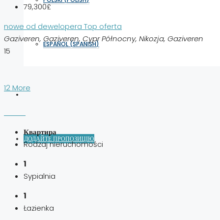
79,300£
nowe od dewelopera
Top oferta
Gaziveren, Gaziveren, Cypr Północny, Nikozja, Gaziveren
ESPAÑOL
(
SPANISH
)
15
12 More
Квартира
ДОДАЙТЕ ПРОПОЗИЦІЮ
Rodzaj nieruchomości
1
Sypialnia
1
Łazienka