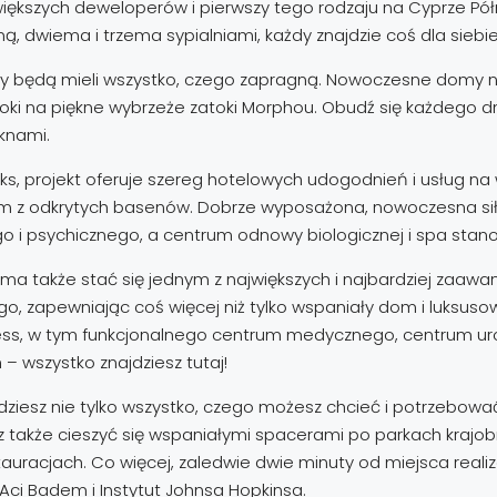
większych deweloperów i pierwszy tego rodzaju na Cyprze Półn
 dwiema i trzema sypialniami, każdy znajdzie coś dla siebie
ńcy będą mieli wszystko, czego zapragną. Nowoczesne domy 
idoki na piękne wybrzeże zatoki Morphou. Obudź się każdego 
oknami.
aks, projekt oferuje szereg hotelowych udogodnień i usług na
ednym z odkrytych basenów. Dobrze wyposażona, nowoczesna sił
 i psychicznego, a centrum odnowy biologicznej i spa stano
e ma także stać się jednym z największych i najbardziej zaa
go, zapewniając coś więcej niż tylko wspaniały dom i luksuso
ss, w tym funkcjonalnego centrum medycznego, centrum urod
 wszystko znajdziesz tutaj!
iesz nie tylko wszystko, czego możesz chcieć i potrzebować, 
także cieszyć się wspaniałymi spacerami po parkach krajobr
racjach. Co więcej, zaledwie dwie minuty od miejsca realizac
 Aci Badem i Instytut Johnsa Hopkinsa.