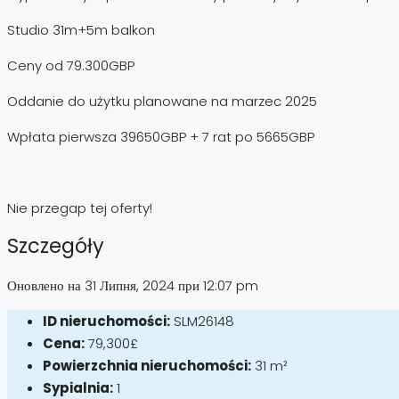
Studio 31m+5m balkon
Ceny od 79.300GBP
Oddanie do użytku planowane na marzec 2025
Wpłata pierwsza 39650GBP + 7 rat po 5665GBP
Nie przegap tej oferty!
Szczegóły
Оновлено на 31 Липня, 2024 при 12:07 pm
ID nieruchomości:
SLM26148
Cena:
79,300£
Powierzchnia nieruchomości:
31 m²
Sypialnia:
1