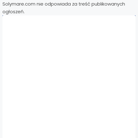
Solymare.com nie odpowiada za treść publikowanych
ogłoszeń.
Nieruchomości:
Nieruchomości Hiszpania
Nieruchomości Emiraty Arabskie Dubaj
Nieruchomości Cypr Północny
Nieruchomości Włochy
Nieruchomości Chorwacja
Nieruchomości Egipt
Nieruchomości Cypr
Nieruchomości Tajlandia
Nieruchomości Turcja
Nieruchomości Bułgaria
Nieruchomości za granicą