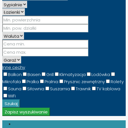
Inne cechy
Balkon
Basen
Grill
Klimatyzacja
Lodówka
Mikrofala
Pralka
Pralnia
Prysznic zewnętrzny
Rolety
Sauna
Siłownia
Suszarnia
Trawnik
TV kablowa
WiFi
Szukaj
Zapisz wyszukiwanie
Увійти