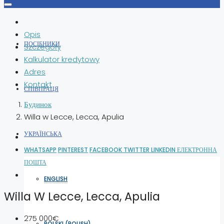
Opis
ПОСІБНИКИ
Szczegóły
Kalkulator kredytowy
Adres
Kontakt
СПІВПРАЦЯ
Будинок
Willa w Lecce, Lecca, Apulia
УКРАЇНСЬКА
WHATSAPP
PINTEREST
FACEBOOK
TWITTER
LINKEDIN
ЕЛЕКТРОННА
ПОШТА
ENGLISH
Willa W Lecce, Lecca, Apulia
275 000€
POLSKI
(
POLISH
)