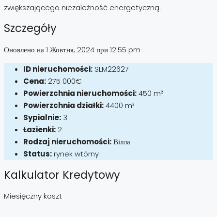
zwiększającego niezależność energetyczną.
Szczegóły
Оновлено на 1 Жовтня, 2024 при 12:55 pm
ID nieruchomości:
SLM22627
Cena:
275 000€
Powierzchnia nieruchomości:
450 m²
Powierzchnia działki:
4400 m²
Sypialnie:
3
Łazienki:
2
Rodzaj nieruchomości:
Вілла
Status:
rynek wtórny
Kalkulator Kredytowy
Miesięczny koszt