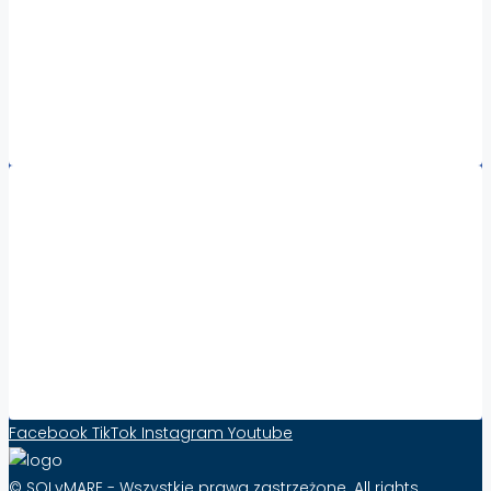
Nieruchomości Antalya
Nieruchomości Sycylia
Nieruchomości Kalabria
Nieruchomości za granicą – wszystkie regiony
Współpraca:
Збільште видимість та продажі нерухомості за
кордоном за допомогою Solymare – ефективність
від 10 PLN стерлінгів на місяць!
Контактна форма
Facebook
TikTok
Instagram
Youtube
© SOLyMARE - Wszystkie prawa zastrzeżone. All rights