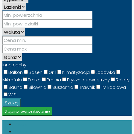
Inne cechy
Balkon
Basen
Grill
Klimatyzacja
Lodówka
Mikrofala
Pralka
Pralnia
Prysznic zewnętrzny
Rolety
Sauna
Siłownia
Suszarnia
Trawnik
TV kablowa
WiFi
Szukaj
Zapisz wyszukiwanie
Увійти
Реєструйся