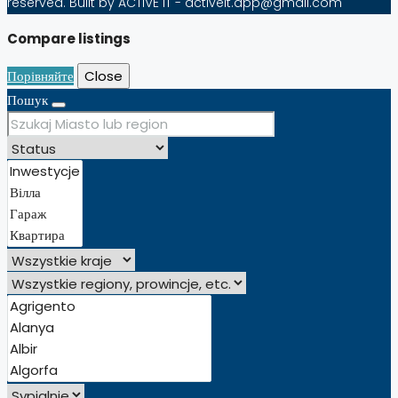
reserved. Built by ACTIVE IT - activeit.app@gmail.com
Compare listings
Порівняйте
Close
Пошук