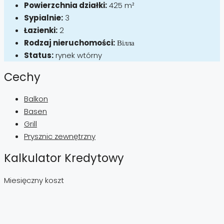
Powierzchnia działki:
425 m²
Sypialnie:
3
Łazienki:
2
Rodzaj nieruchomości:
Вілла
Status:
rynek wtórny
Cechy
Balkon
Basen
Grill
Prysznic zewnętrzny
Kalkulator Kredytowy
Miesięczny koszt