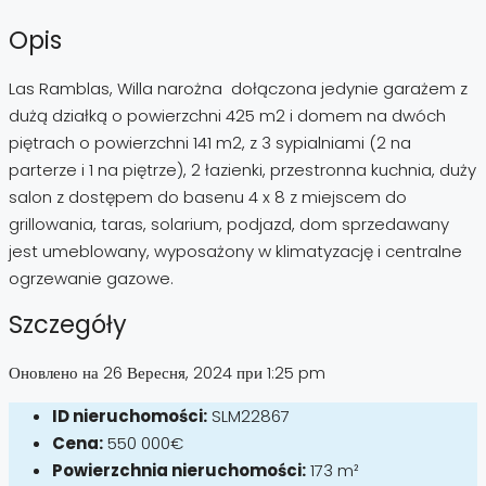
Opis
Las Ramblas, Willa narożna dołączona jedynie garażem z
dużą działką o powierzchni 425 m2 i domem na dwóch
piętrach o powierzchni 141 m2, z 3 sypialniami (2 na
parterze i 1 na piętrze), 2 łazienki, przestronna kuchnia, duży
salon z dostępem do basenu 4 x 8 z miejscem do
grillowania, taras, solarium, podjazd, dom sprzedawany
jest umeblowany, wyposażony w klimatyzację i centralne
ogrzewanie gazowe.
Szczegóły
Оновлено на 26 Вересня, 2024 при 1:25 pm
ID nieruchomości:
SLM22867
Cena:
550 000€
Powierzchnia nieruchomości:
173 m²