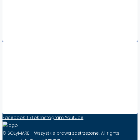
Nieruchomości Sycylia
Nieruchomości Kalabria
Nieruchomości za granicą – wszystkie regiony
Współpraca:
Збільште видимість та продажі нерухомості за
кордоном за допомогою Solymare – ефективність
від 10 PLN стерлінгів на місяць!
Контактна форма
Facebook
TikTok
Instagram
Youtube
© SOLyMARE - Wszystkie prawa zastrzeżone. All rights