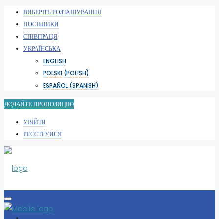
ВИБЕРІТЬ РОЗТАШУВАННЯ
ПОСІБНИКИ
СПІВПРАЦЯ
УКРАЇНСЬКА
ENGLISH
POLSKI
(
POLISH
)
ESPAÑOL
(
SPANISH
)
ДОДАЙТЕ ПРОПОЗИЦІЮ
УВІЙТИ
РЕЄСТРУЙСЯ
ВИБЕРІТЬ РОЗТАШУВАННЯ