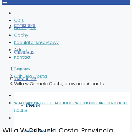
Opis
ПОСІБНИКИ
Szczegóły
Cechy
Kalkulator kredytowy
Adres
СПІВПРАЦЯ
Kontakt
Будинок
Orihuela Costa
УКРАЇНСЬКА
Willa w Orihuela Costa, prowincja Alicante
WHATSAPP
PINTEREST
FACEBOOK
TWITTER
LINKEDIN
ЕЛЕКТРОННА
ENGLISH
ПОШТА
Willa W Orihuela Costa, Prowincja
POLSKI
(
POLISH
)