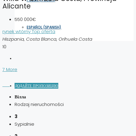
Alicante
550 000€
ESPAÑOL
(
SPANISH
)
rynek wtórny
Top oferta
Hiszpania, Costa Blanca, Orihuela Costa
10
7 More
ДОДАЙТЕ ПРОПОЗИЦІЮ
Вілла
Rodzaj nieruchomości
3
Sypialnie