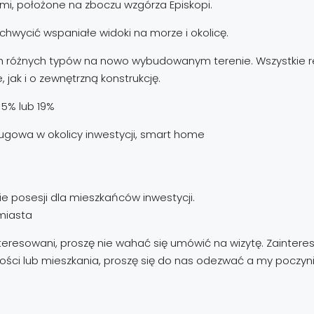
ami, położone na zboczu wzgórza Episkopi.
 uchwycić wspaniałe widoki na morze i okolicę.
rzech różnych typów na nowo wybudowanym terenie. Wszystkie
, jak i o zewnętrzną konstrukcję.
 5% lub 19%
ugowa w okolicy inwestycji, smart home
e posesji dla mieszkańców inwestycji.
miasta
zainteresowani, proszę nie wahać się umówić na wizytę. Zain
ości lub mieszkania, proszę się do nas odezwać a my poczyni