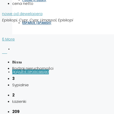
cena netto
nowe od dewelopera
Episkopi, Cypr, Cypr, Limassol, Episkopi
ESPAÑOL
(
SPANISH
)
6 More
Вілла
Rodzaj nieruchomości
ДОДАЙТЕ ПРОПОЗИЦІЮ
3
Sypialnie
2
Łazienki
209