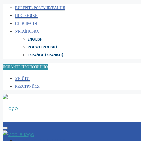
ВИБЕРІТЬ РОЗТАШУВАННЯ
ПОСІБНИКИ
СПІВПРАЦЯ
УКРАЇНСЬКА
ENGLISH
POLSKI
(
POLISH
)
ESPAÑOL
(
SPANISH
)
ДОДАЙТЕ ПРОПОЗИЦІЮ
УВІЙТИ
РЕЄСТРУЙСЯ
ВИБЕРІТЬ РОЗТАШУВАННЯ