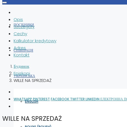
Opis
ПОСІБНИКИ
Szczegóły
Cechy
Kalkulator kredytowy
Adres
СПІВПРАЦЯ
Kontakt
Будинок
Episkopi
УКРАЇНСЬКА
WILLE NA SPRZEDAŻ
WHATSAPP
PINTEREST
FACEBOOK
TWITTER
LINKEDIN
ЕЛЕКТРОННА 
ENGLISH
WILLE NA SPRZEDAŻ
POLSKI
(
POLISH
)