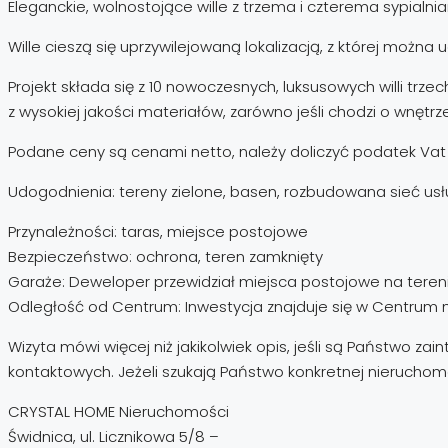
Eleganckie, wolnostojące wille z trzema i czterema sypialni
Wille cieszą się uprzywilejowaną lokalizacją, z której można
Projekt składa się z 10 nowoczesnych, luksusowych willi t
z wysokiej jakości materiałów, zarówno jeśli chodzi o wnętrze
Podane ceny są cenami netto, należy doliczyć podatek Vat
Udogodnienia: tereny zielone, basen, rozbudowana sieć usł
Przynależności: taras, miejsce postojowe
Bezpieczeństwo: ochrona, teren zamknięty
Garaże: Deweloper przewidział miejsca postojowe na tereni
Odległość od Centrum: Inwestycja znajduje się w Centrum 
Wizyta mówi więcej niż jakikolwiek opis, jeśli są Państwo 
kontaktowych. Jeżeli szukają Państwo konkretnej nieruchom
CRYSTAL HOME Nieruchomości
Świdnica, ul. Licznikowa 5/8 –