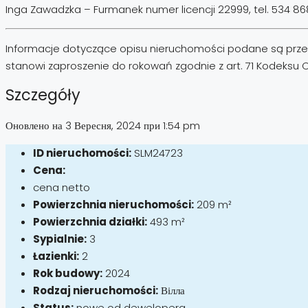
Inga Zawadzka – Furmanek numer licencji 22999, tel. 534 86
Informacje dotyczące opisu nieruchomości podane są przez 
stanowi zaproszenie do rokowań zgodnie z art. 71 Kodeksu Cyw
Szczegóły
Оновлено на 3 Вересня, 2024 при 1:54 pm
ID nieruchomości:
SLM24723
Cena:
cena netto
Powierzchnia nieruchomości:
209 m²
Powierzchnia działki:
493 m²
Sypialnie:
3
Łazienki:
2
Rok budowy:
2024
Rodzaj nieruchomości:
Вілла
Status:
nowe od dewelopera