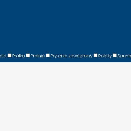
fala
Pralka
Pralnia
Prysznic zewnętrzny
Rolety
Saun