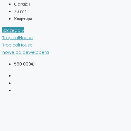
Garaż:
1
76
m²
Квартира
Szczegóły
TropicalHouse
TropicalHouse
nowe od dewelopera
560 000€