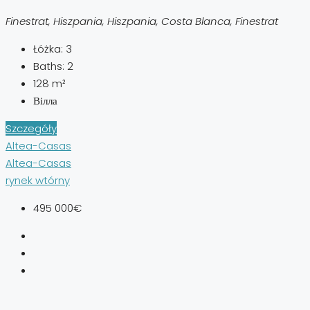
Finestrat, Hiszpania, Hiszpania, Costa Blanca, Finestrat
Łóżka:
3
Baths:
2
128
m²
Вілла
Szczegóły
Altea-Casas
Altea-Casas
rynek wtórny
495 000€