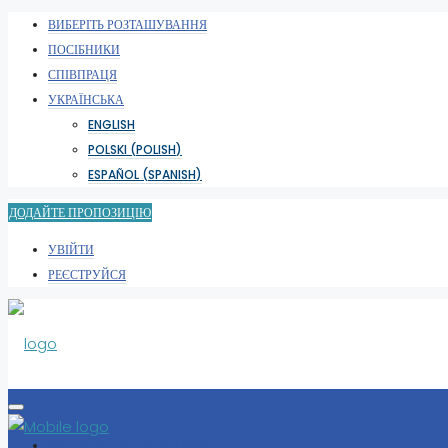
ВИБЕРІТЬ РОЗТАШУВАННЯ
ПОСІБНИКИ
СПІВПРАЦЯ
УКРАЇНСЬКА
ENGLISH
POLSKI
(
POLISH
)
ESPAÑOL
(
SPANISH
)
ДОДАЙТЕ ПРОПОЗИЦІЮ
УВІЙТИ
РЕЄСТРУЙСЯ
ВИБЕРІТЬ РОЗТАШУВАННЯ