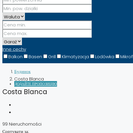
ESPAÑOL
(
SPANISH
)
Inne cechy
Balkon
Basen
Grill
Klimatyzacja
Lodówka
Mikro
Будинок
Costa Blanca
ДОДАЙТЕ ПРОПОЗИЦІЮ
Costa Blanca
99 Nieruchomości
Сортувати за: