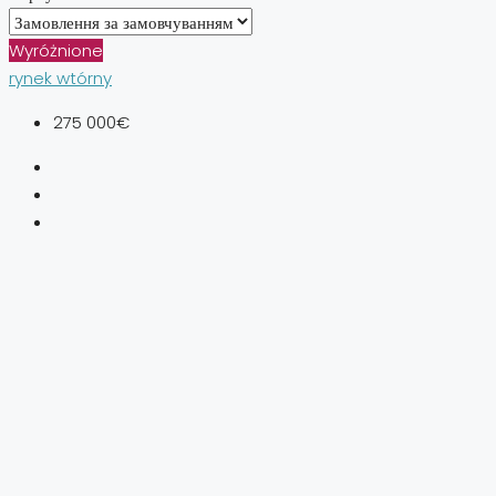
Wyróżnione
rynek wtórny
275 000€