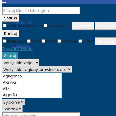
Status
ПОСІБНИКИ
Wyczyść
Zastosuj
NOWE OD DEWELOPERA
RYNEK WTÓRNY
Rodzaj
Wyczyść
INWESTYCJE
ВІЛЛА
ГАРАЖ
КВАРТИРА
СЮЖЕТ
СПІВПРАЦЯ
Zaawansowane
Szukaj
УКРАЇНСЬКА
ENGLISH
POLSKI
(
POLISH
)