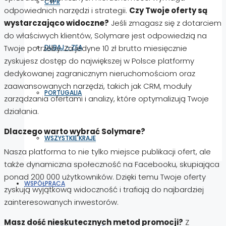
CYPR
odpowiednich narzędzi i strategii.
Czy Twoje oferty są
wystarczająco widoczne?
Jeśli zmagasz się z dotarciem
do właściwych klientów, Solymare jest odpowiedzią na
Twoje potrzeby. Za jedyne 10 zł brutto miesięcznie
DUBAJ – ZEA
zyskujesz dostęp do największej w Polsce platformy
dedykowanej zagranicznym nieruchomościom oraz
zaawansowanych narzędzi, takich jak CRM, moduły
PORTUGALIA
zarządzania ofertami i analizy, które optymalizują Twoje
działania.
Dlaczego warto wybrać Solymare?
WSZYSTKIE KRAJE
Nasza platforma to nie tylko miejsce publikacji ofert, ale
także dynamiczna społeczność na Facebooku, skupiająca
ponad 200 000 użytkowników. Dzięki temu Twoje oferty
WSPÓŁPRACA
zyskują wyjątkową widoczność i trafiają do najbardziej
zainteresowanych inwestorów.
Masz dość nieskutecznych metod promocji?
Z