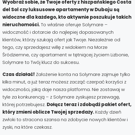
Wyobraź sobie, że Twoje oferty z hiszpańskiego Costa
del Sol czy luksusowe apartamenty w Dubaju są
widoczne dla każdego, kto aktywnie poszukuje takich
nieruchomości.
To właśnie oferuje Solymare –
widoczność i dotarcie do najlepiej dopasowanych
klientów, którzy szukają ofert jak Twoje. Niezależnie od
tego, czy sprzedajesz willę z widokiem na Morze
Śródziemne, czy apartament w tętniącej życiem Lizbonie,
Solymare to Twój klucz do sukcesu.
Czas działać!
Założenie konta na Solymare zajmuje tylko
kilka minut, a już teraz możesz zacząć czerpać korzyści z
widoczności, jaką daje nasza platforma. Nie zostawaj w
tyle za konkurencją – z Solymare zyskujesz przewagę,
której potrzebujesz.
Dołącz teraz i zdobądź pakiet ofert,
który zmieni oblicze Twojej sprzedaży.
Każdy dzień
zwłoki to stracona szansa na zdobycie nowych klientów i
zyski, na które czekasz.