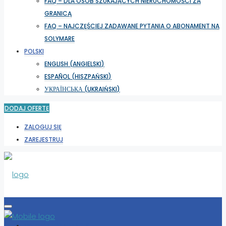
FAQ – DLA OSÓB SZUKAJĄCYCH NIERUCHOMOŚCI ZA
GRANICĄ
FAQ – NAJCZĘŚCIEJ ZADAWANE PYTANIA O ABONAMENT NA
SOLYMARE
POLSKI
ENGLISH
(
ANGIELSKI
)
ESPAÑOL
(
HISZPAŃSKI
)
УКРАЇНСЬКА
(
UKRAIŃSKI
)
DODAJ OFERTĘ
ZALOGUJ SIĘ
ZAREJESTRUJ
WYBIERZ LOKALIZACJĘ