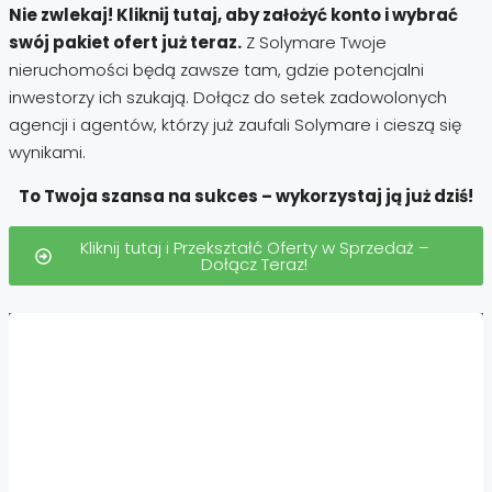
Nie zwlekaj! Kliknij tutaj, aby założyć konto i wybrać
swój pakiet ofert już teraz.
Z Solymare Twoje
nieruchomości będą zawsze tam, gdzie potencjalni
inwestorzy ich szukają. Dołącz do setek zadowolonych
agencji i agentów, którzy już zaufali Solymare i cieszą się
wynikami.
To Twoja szansa na sukces – wykorzystaj ją już dziś!
Kliknij tutaj i Przekształć Oferty w Sprzedaż –
Dołącz Teraz!
Nieruchomości:
Nieruchomości Hiszpania
Nieruchomości Emiraty Arabskie Dubaj
Nieruchomości Cypr Północny