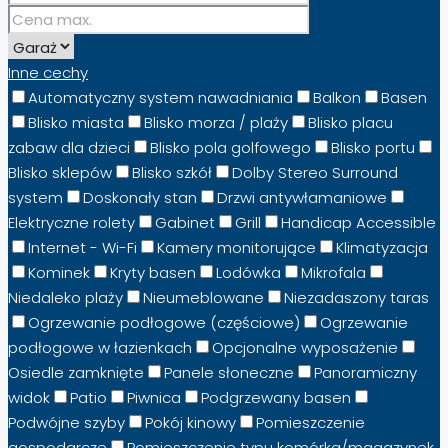
Inne cechy
Automatyczny system nawadniania
Balkon
Basen
Blisko miasta
Blisko morza / plaży
Blisko placu
zabaw dla dzieci
Blisko pola golfowego
Blisko portu
Blisko sklepów
Blisko szkół
Dolby Stereo Surround
system
Doskonały stan
Drzwi antywłamaniowe
Elektryczne rolety
Gabinet
Grill
Handicap Accessible
Internet - Wi-Fi
Kamery monitorujące
Klimatyzacja
Kominek
Kryty basen
Lodówka
Mikrofala
Niedaleko plaży
Nieumeblowane
Niezadaszony taras
Ogrzewanie podłogowe (częściowe)
Ogrzewanie
podłogowe w łazienkach
Opcjonalne wyposażenie
Osiedle zamknięte
Panele słoneczne
Panoramiczny
widok
Patio
Piwnica
Podgrzewany basen
Podwójne szyby
Pokój kinowy
Pomieszczenie
gospodarcze
Pomieszczenie typu komórka/magazynek