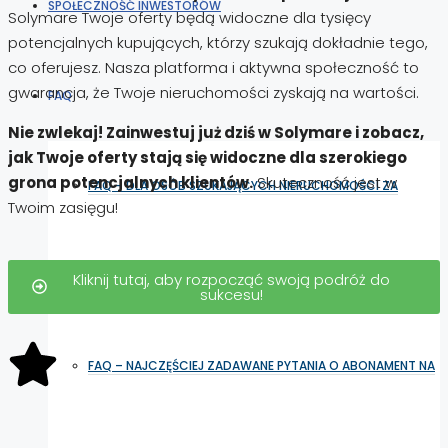
SPOŁECZNOŚĆ INWESTORÓW
Solymare Twoje oferty będą widoczne dla tysięcy
potencjalnych kupujących, którzy szukają dokładnie tego,
co oferujesz. Nasza platforma i aktywna społeczność to
gwarancja, że Twoje nieruchomości zyskają na wartości.
FAQ
Nie zwlekaj! Zainwestuj już dziś w Solymare i zobacz,
jak Twoje oferty stają się widoczne dla szerokiego
grona potencjalnych klientów.
Skuteczność jest w
FAQ – DLA OSÓB SZUKAJĄCYCH NIERUCHOMOŚCI ZA
Twoim zasięgu!
GRANICĄ
Kliknij tutaj, aby rozpocząć swoją podróż do
sukcesu!
FAQ – NAJCZĘŚCIEJ ZADAWANE PYTANIA O ABONAMENT NA