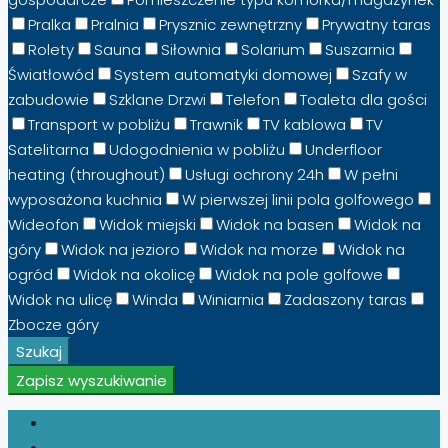
Pralka
Pralnia
Prysznic zewnętrzny
Prywatny taras
Rolety
Sauna
Siłownia
Solarium
Suszarnia
Światłowód
System automatyki domowej
Szafy w
zabudowie
Szklane Drzwi
Telefon
Toaleta dla gości
Transport w pobliżu
Trawnik
TV kablowa
TV
Satelitarna
Udogodnienia w pobliżu
Underfloor
heating (throughout)
Usługi ochrony 24h
W pełni
wyposażona kuchnia
W pierwszej linii pola golfowego
Wideofon
Widok miejski
Widok na basen
Widok na
góry
Widok na jezioro
Widok na morze
Widok na
ogród
Widok na okolicę
Widok na pole golfowe
Widok na ulicę
Winda
Winiarnia
Zadaszony taras
Zbocze góry
Szukaj
Zapisz wyszukiwanie
Zaloguj Się
Zarejestruj