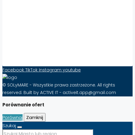
Zwiększ Widoczność i Sprzedaż Nieruchomości
za Granicą z Solymare – Skuteczność Już od
10 zł Miesięcznie!
FAQ – Najczęściej Zadawane Pytania o
Abonament na Solymare
Formularz kontaktowy
Facebook
TikTok
Instagram
youtube
© SOLyMARE - Wszystkie prawa zastrzeżone. All rights
reserved. Built by ACTIVE IT - activeit.app@gmail.com
Porównanie ofert
Porównaj
Zamknij
Szukaj