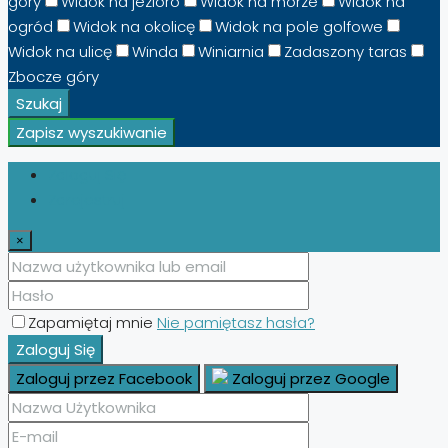
góry
Widok na jezioro
Widok na morze
Widok na
ogród
Widok na okolicę
Widok na pole golfowe
Widok na ulicę
Winda
Winiarnia
Zadaszony taras
Zbocze góry
Szukaj
Zapisz wyszukiwanie
Zaloguj Się
Zarejestruj
×
Zapamiętaj mnie
Nie pamiętasz hasła?
Zaloguj Się
Zaloguj przez Facebook
Zaloguj przez Google