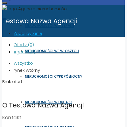
Testowa Nazwa Agencji
NIERUCHOMOŚCI W HISZPANII
Zadaj pytanie
Oferty (0)
NIERUCHOMOŚCI WE WŁOSZECH
Agenci (0)
Wszystko
rynek wtórny
NIERUCHOMOŚCI CYPR PÓŁNOCNY
Brak ofert.
Załaduj więcej
NIERUCHOMOŚCI W DUBAJU
O Testowa Nazwa Agencji
Kontakt