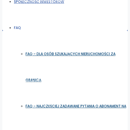
SPOŁECZNOŚĆ INWESTORÓW
Nieruchomości Benalmadena
Nieruchomości zagraniczne
FAQ
Nieruchomości:
FAQ – DLA OSÓB SZUKAJĄCYCH NIERUCHOMOŚCI ZA
Nieruchomości Costa del Sol
Nieruchomości Costa Blanca
Nieruchomości Red Sea
GRANICĄ
Nieruchomości Famagusta
Nieruchomości Pafos
Nieruchomości Dubaj
Nieruchomości Kyrenia
FAQ – NAJCZĘŚCIEJ ZADAWANE PYTANIA O ABONAMENT NA
Nieruchomości Dalmacja
Nieruchomości Nikozja
Nieruchomości İskele