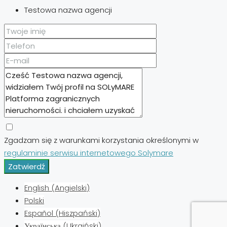
Testowa nazwa agencji
Zgadzam się z warunkami korzystania określonymi w
regulaminie serwisu internetowego Solymare
Zatwierdź
English
(
Angielski
)
Polski
Español
(
Hiszpański
)
Українська
(
Ukraiński
)