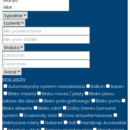
Inne cechy
Automatyczny system nawadniania
Balkon
Basen
Blisko miasta
Blisko morza / plaży
Blisko placu
zabaw dla dzieci
Blisko pola golfowego
Blisko portu
Blisko sklepów
Blisko szkół
Dolby Stereo Surround
system
Doskonały stan
Drzwi antywłamaniowe
Elektryczne rolety
Gabinet
Grill
Handicap Accessible
Internet - Wi-Fi
Kamery monitorujące
Klimatyzacja