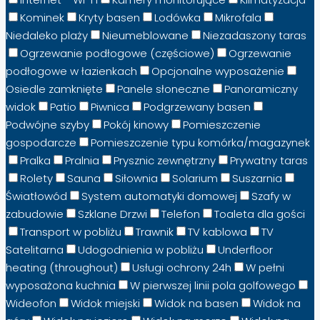
Kominek
Kryty basen
Lodówka
Mikrofala
Niedaleko plaży
Nieumeblowane
Niezadaszony taras
Ogrzewanie podłogowe (częściowe)
Ogrzewanie
podłogowe w łazienkach
Opcjonalne wyposażenie
Osiedle zamknięte
Panele słoneczne
Panoramiczny
widok
Patio
Piwnica
Podgrzewany basen
Podwójne szyby
Pokój kinowy
Pomieszczenie
gospodarcze
Pomieszczenie typu komórka/magazynek
Pralka
Pralnia
Prysznic zewnętrzny
Prywatny taras
Rolety
Sauna
Siłownia
Solarium
Suszarnia
Światłowód
System automatyki domowej
Szafy w
zabudowie
Szklane Drzwi
Telefon
Toaleta dla gości
Transport w pobliżu
Trawnik
TV kablowa
TV
Satelitarna
Udogodnienia w pobliżu
Underfloor
heating (throughout)
Usługi ochrony 24h
W pełni
wyposażona kuchnia
W pierwszej linii pola golfowego
Wideofon
Widok miejski
Widok na basen
Widok na