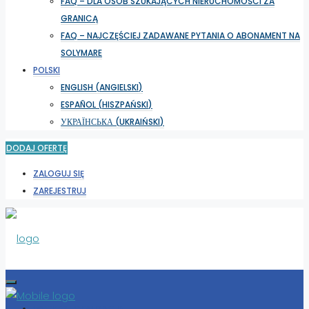
FAQ – DLA OSÓB SZUKAJĄCYCH NIERUCHOMOŚCI ZA
GRANICĄ
FAQ – NAJCZĘŚCIEJ ZADAWANE PYTANIA O ABONAMENT NA
SOLYMARE
POLSKI
ENGLISH
(
ANGIELSKI
)
ESPAÑOL
(
HISZPAŃSKI
)
УКРАЇНСЬКА
(
UKRAIŃSKI
)
DODAJ OFERTĘ
ZALOGUJ SIĘ
ZAREJESTRUJ
WYBIERZ LOKALIZACJĘ