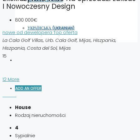
I Nowoczesny Design
800 000€
УКРАЇНСЬКА
(
UKRAINIAN
)
nowe od dewelopera
Top oferta
La Cala Golf Villas, Urb. Cala Golf, Mijas, Hiszpania,
Hiszpania, Costa del Sol, Mijas
15
12 More
ADD AN OFFER
House
Rodzaj nieruchomości
4
Sypialnie