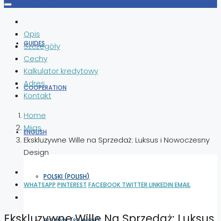
Opis
GUIDES
Szczegóły
Cechy
Kalkulator kredytowy
Adres
COOPERATION
Kontakt
Home
Mijas
ENGLISH
Ekskluzywne Wille na Sprzedaż: Luksus i Nowoczesny
Design
POLSKI
(
POLISH
)
WHATSAPP
PINTEREST
FACEBOOK
TWITTER
LINKEDIN
EMAIL
Ekskluzywne Wille Na Sprzedaż: Luksus
ESPAÑOL
(
SPANISH
)