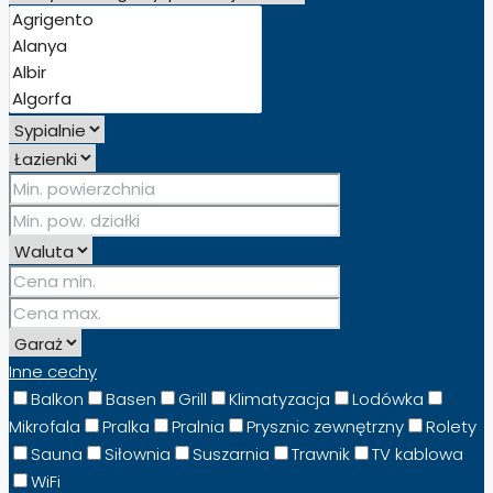
Inne cechy
Balkon
Basen
Grill
Klimatyzacja
Lodówka
Mikrofala
Pralka
Pralnia
Prysznic zewnętrzny
Rolety
Sauna
Siłownia
Suszarnia
Trawnik
TV kablowa
WiFi