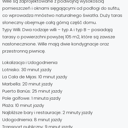
Wille są zaprojektowane z podwójną wysokością
pomieszczeń i oknami sięgającymi od podłogi do sufitu,
co wprowadza mnóstwo naturalnego światła. Duży taras
słoneczny obejmuje całą górną część domu.
Typy Willi: Dwa rodzaje willi – typ A i typ B – posiadają
tarasy o powierzchni powyżej 105 m2, które są zawsze
nasłonecznione. Wille mają dwie kondygnacje oraz
przestronną piwnicę.
Lokalizacja i Udogodnienia
Lotnisko: 30 minut jazdy
La Cala de Mijas: 10 minut jazdy
Marbella: 20 minut jazdy
Puerto Banús: 25 minut jazdy
Pole golfowe: 1 minuta jazdy
Plaża: 10 minut jazdy
Najbliższe bary i restauracje: 2 minuty jazdy
Udogodnienia: 8 minut jazdy
Transport publiczny: 9 minut jazdy