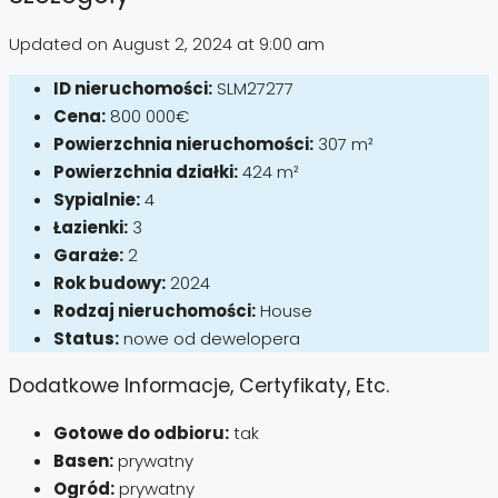
Updated on August 2, 2024 at 9:00 am
ID nieruchomości:
SLM27277
Cena:
800 000€
Powierzchnia nieruchomości:
307 m²
Powierzchnia działki:
424 m²
Sypialnie:
4
Łazienki:
3
Garaże:
2
Rok budowy:
2024
Rodzaj nieruchomości:
House
Status:
nowe od dewelopera
Dodatkowe Informacje, Certyfikaty, Etc.
Gotowe do odbioru:
tak
Basen:
prywatny
Ogród:
prywatny