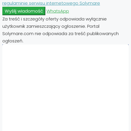
regulaminie serwisu internetowego Solymare
Wyślij wiadomość
WhatsApp
Za treść i szczegóły oferty odpowiada wyłącznie
użytkownik zamieszczający ogłoszenie. Portal
Solymare.com nie odpowiada za treść publikowanych
ogłoszeń.
Nieruchomości:
Nieruchomości Hiszpania
Nieruchomości Emiraty Arabskie Dubaj
Nieruchomości Cypr Północny
Nieruchomości Włochy
Nieruchomości Chorwacja
Nieruchomości Egipt
Nieruchomości Cypr
Nieruchomości Tajlandia