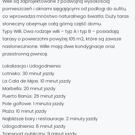
Wille są zaprojektowane z podwójną wysokością
pomieszczeń i oknami sięgającymi od podłogi do sufitu,
co wprowadza mnóstwo naturalnego światła. Duży taras
słoneczny obejmuje całą górną część domu.
Typy Willi: Dwa rodzaje willi – typ A i typ B – posiadają
tarasy o powierzchni powyżej 105 m2, które są zawsze
nasłonecznione. Wille mają dwie kondygnacje oraz
przestronną piwnicę.
Lokalizacja i Udogodnienia
Lotnisko: 30 minut jazdy
La Cala de Mijas: 10 minut jazdy
Marbella: 20 minut jazdy
Puerto Banús: 25 minut jazdy
Pole golfowe: 1 minuta jazdy
Plaża: 10 minut jazdy
Najbliższe bary i restauracje: 2 minuty jazdy
Udogodnienia: 8 minut jazdy
Transport publiczny: 9 minut jazdy