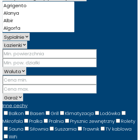
Inne cechy
Balkon
Basen
Grill
Klimatyzacja
Lodówka
Mikrofala
Pralka
Pralnia
Prysznic zewnętrzny
Rolety
Sauna
Siłownia
Suszarnia
Trawnik
TV kablowa
WiFi