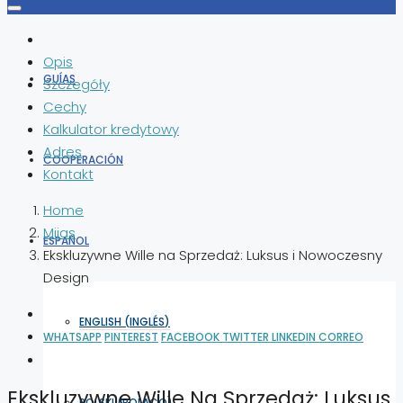
Opis
GUÍAS
Szczegóły
Cechy
Kalkulator kredytowy
Adres
COOPERACIÓN
Kontakt
Home
Mijas
ESPAÑOL
Ekskluzywne Wille na Sprzedaż: Luksus i Nowoczesny
Design
ENGLISH
(
INGLÉS
)
WHATSAPP
PINTEREST
FACEBOOK
TWITTER
LINKEDIN
CORREO
Ekskluzywne Wille Na Sprzedaż: Luksus
POLSKI
(
POLACO
)