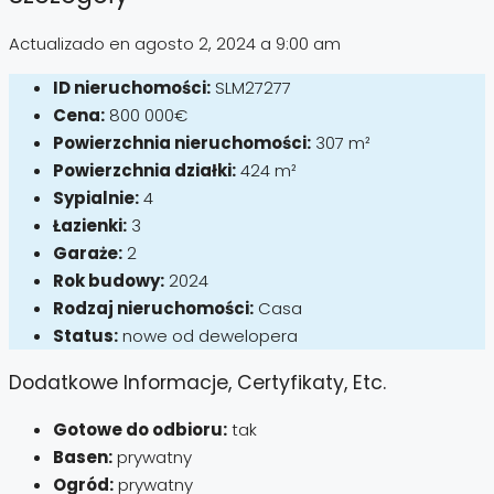
Actualizado en agosto 2, 2024 a 9:00 am
ID nieruchomości:
SLM27277
Cena:
800 000€
Powierzchnia nieruchomości:
307 m²
Powierzchnia działki:
424 m²
Sypialnie:
4
Łazienki:
3
Garaże:
2
Rok budowy:
2024
Rodzaj nieruchomości:
Casa
Status:
nowe od dewelopera
Dodatkowe Informacje, Certyfikaty, Etc.
Gotowe do odbioru:
tak
Basen:
prywatny
Ogród:
prywatny