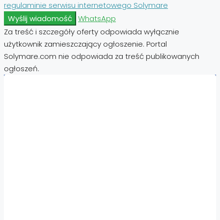
regulaminie serwisu internetowego Solymare
Wyślij wiadomość
WhatsApp
Za treść i szczegóły oferty odpowiada wyłącznie
użytkownik zamieszczający ogłoszenie. Portal
Solymare.com nie odpowiada za treść publikowanych
ogłoszeń.
Nieruchomości:
Nieruchomości Hiszpania
Nieruchomości Emiraty Arabskie Dubaj
Nieruchomości Cypr Północny
Nieruchomości Włochy
Nieruchomości Chorwacja
Nieruchomości Egipt
Nieruchomości Cypr
Nieruchomości Tajlandia