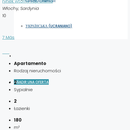
rynek wtórny
Top oferta
Włochy, Sardynia
10
УКРАЇНСЬКА
(
UCRANIANO
)
7 Más
Apartamento
Rodzaj nieruchomości
2
AÑADIR UNA OFERTA
Sypialnie
2
Łazienki
180
m²