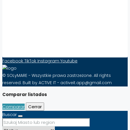
Współpraca:
Aumenta la visibilidad y las ventas de
propiedades en el extranjero con Solymare –
¡Eficacia desde tan sólo 10 PLN al mes!
Formulario de contacto
Facebook
TikTok
Instagram
Youtube
© SOLyMARE - Wszystkie prawa zastrzeżone. All rights
reserved. Built by ACTIVE IT - activeit.app@gmail.com
Comparar listados
Comparar
Cerrar
Buscar