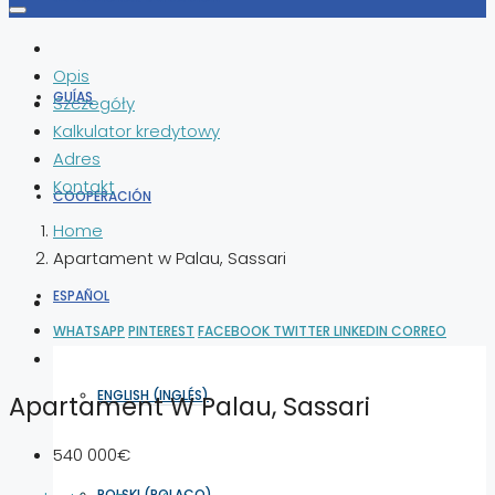
Opis
GUÍAS
Szczegóły
Kalkulator kredytowy
Adres
Kontakt
COOPERACIÓN
Home
Apartament w Palau, Sassari
ESPAÑOL
WHATSAPP
PINTEREST
FACEBOOK
TWITTER
LINKEDIN
CORREO
ENGLISH
(
INGLÉS
)
Apartament W Palau, Sassari
540 000€
POLSKI
(
POLACO
)