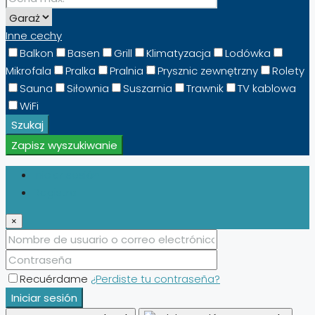
Inne cechy
Balkon
Basen
Grill
Klimatyzacja
Lodówka
Mikrofala
Pralka
Pralnia
Prysznic zewnętrzny
Rolety
Sauna
Siłownia
Suszarnia
Trawnik
TV kablowa
WiFi
Szukaj
Zapisz wyszukiwanie
Iniciar sesión
Registro
×
Recuérdame
¿Perdiste tu contraseña?
Iniciar sesión