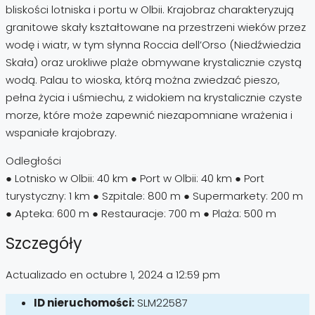
bliskości lotniska i portu w Olbii. Krajobraz charakteryzują
granitowe skały kształtowane na przestrzeni wieków przez
wodę i wiatr, w tym słynna Roccia dell’Orso (Niedźwiedzia
Skała) oraz urokliwe plaże obmywane krystalicznie czystą
wodą. Palau to wioska, którą można zwiedzać pieszo,
pełna życia i uśmiechu, z widokiem na krystalicznie czyste
morze, które może zapewnić niezapomniane wrażenia i
wspaniałe krajobrazy.
Odległości
● Lotnisko w Olbii: 40 km ● Port w Olbii: 40 km ● Port
turystyczny: 1 km ● Szpitale: 800 m ● Supermarkety: 200 m
● Apteka: 600 m ● Restauracje: 700 m ● Plaża: 500 m
Szczegóły
Actualizado en octubre 1, 2024 a 12:59 pm
ID nieruchomości:
SLM22587