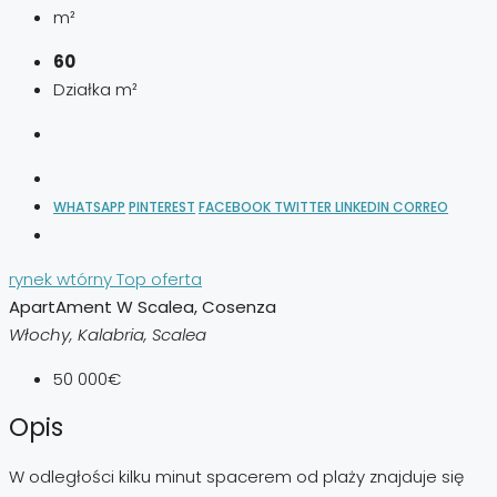
m²
60
Działka m²
WHATSAPP
PINTEREST
FACEBOOK
TWITTER
LINKEDIN
CORREO
rynek wtórny
Top oferta
ApartAment W Scalea, Cosenza
Włochy, Kalabria, Scalea
50 000€
Opis
W odległości kilku minut spacerem od plaży znajduje się