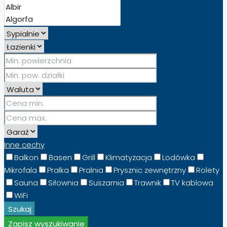
Inne cechy
Balkon
Basen
Grill
Klimatyzacja
Lodówka
Mikrofala
Pralka
Pralnia
Prysznic zewnętrzny
Rolety
Sauna
Siłownia
Suszarnia
Trawnik
TV kablowa
WiFi
Szukaj
Zapisz wyszukiwanie