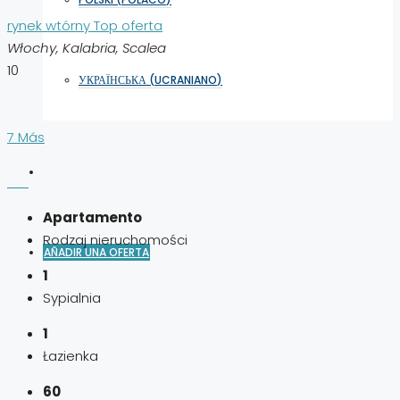
rynek wtórny
Top oferta
Włochy, Kalabria, Scalea
10
УКРАЇНСЬКА
(
UCRANIANO
)
7 Más
Apartamento
Rodzaj nieruchomości
AÑADIR UNA OFERTA
1
Sypialnia
1
Łazienka
60