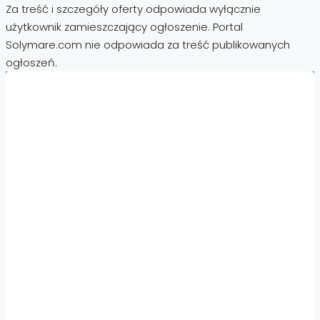
Za treść i szczegóły oferty odpowiada wyłącznie
użytkownik zamieszczający ogłoszenie. Portal
Solymare.com nie odpowiada za treść publikowanych
ogłoszeń.
Nieruchomości:
Nieruchomości Hiszpania
Nieruchomości Emiraty Arabskie Dubaj
Nieruchomości Cypr Północny
Nieruchomości Włochy
Nieruchomości Chorwacja
Nieruchomości Egipt
Nieruchomości Cypr
Nieruchomości Tajlandia
Nieruchomości Turcja
Nieruchomości Bułgaria