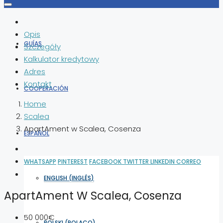
Opis
GUÍAS
Szczegóły
Kalkulator kredytowy
Adres
Kontakt
COOPERACIÓN
Home
Scalea
ApartAment w Scalea, Cosenza
ESPAÑOL
WHATSAPP
PINTEREST
FACEBOOK
TWITTER
LINKEDIN
CORREO
ENGLISH
(
INGLÉS
)
ApartAment W Scalea, Cosenza
50 000€
POLSKI
(
POLACO
)