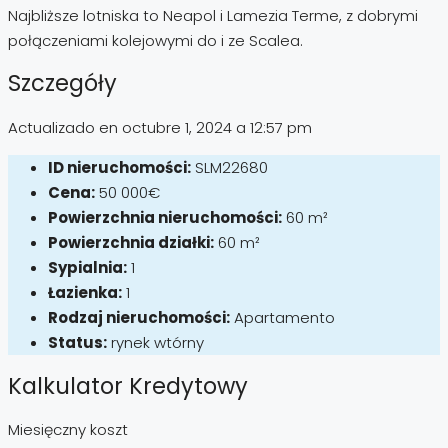
Najbliższe lotniska to Neapol i Lamezia Terme, z dobrymi
połączeniami kolejowymi do i ze Scalea.
Szczegóły
Actualizado en octubre 1, 2024 a 12:57 pm
ID nieruchomości:
SLM22680
Cena:
50 000€
Powierzchnia nieruchomości:
60 m²
Powierzchnia działki:
60 m²
Sypialnia:
1
Łazienka:
1
Rodzaj nieruchomości:
Apartamento
Status:
rynek wtórny
Kalkulator Kredytowy
Miesięczny koszt