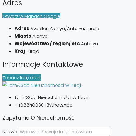
Adres
Otwórz w Mapach Google
Adres
Avsallar, Alanya/Antalya, Turcja
Miasto
Alanya
Województwo / region/ etc
Antalya
Kraj
Turcja
Informacje Kontaktowe
Zobacz listę ofert
Tom&Sab Nieruchomości w Turcji
+48884883043
WhatsApp
Zapytanie O Nieruchomość
Nazwa