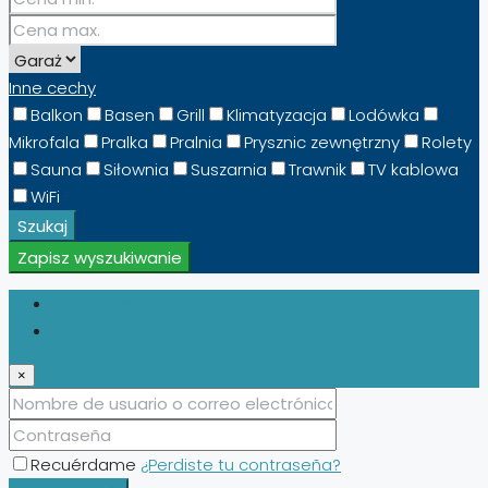
Inne cechy
Balkon
Basen
Grill
Klimatyzacja
Lodówka
Mikrofala
Pralka
Pralnia
Prysznic zewnętrzny
Rolety
Sauna
Siłownia
Suszarnia
Trawnik
TV kablowa
WiFi
Szukaj
Zapisz wyszukiwanie
Iniciar sesión
Registro
×
Recuérdame
¿Perdiste tu contraseña?