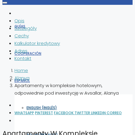
Opis
GUÍAS
Szczegóły
Cechy
Kalkulator kredytowy
Adres
COOPERACIÓN
Kontakt
Home
Alanya
ESPAÑOL
Apartamenty w kompleksie hotelowym,
odpowiednie pod inwestycję w Avsallar, Alanya
ENGLISH
(
INGLÉS
)
WHATSAPP
PINTEREST
FACEBOOK
TWITTER
LINKEDIN
CORREO
Apartamenty W Kompleksie
POLSKI
(
POLACO
)