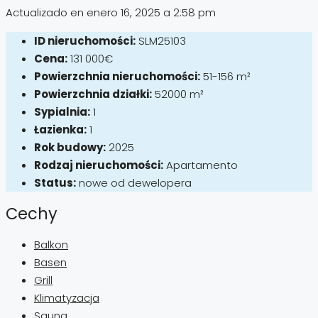
Actualizado en enero 16, 2025 a 2:58 pm
ID nieruchomości:
SLM25103
Cena:
131 000€
Powierzchnia nieruchomości:
51-156 m²
Powierzchnia działki:
52000 m²
Sypialnia:
1
Łazienka:
1
Rok budowy:
2025
Rodzaj nieruchomości:
Apartamento
Status:
nowe od dewelopera
Cechy
Balkon
Basen
Grill
Klimatyzacja
Sauna