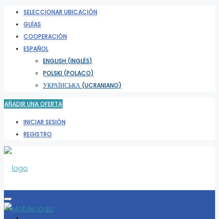
SELECCIONAR UBICACIÓN
GUÍAS
COOPERACIÓN
ESPAÑOL
ENGLISH
(
INGLÉS
)
POLSKI
(
POLACO
)
УКРАЇНСЬКА
(
UCRANIANO
)
AÑADIR UNA OFERTA
INICIAR SESIÓN
REGISTRO
SELECCIONAR UBICACIÓN