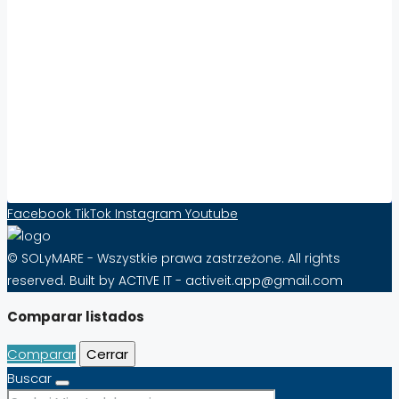
Współpraca:
Aumenta la visibilidad y las ventas de
propiedades en el extranjero con Solymare –
¡Eficacia desde tan sólo 10 PLN al mes!
Formulario de contacto
Facebook
TikTok
Instagram
Youtube
© SOLyMARE - Wszystkie prawa zastrzeżone. All rights
reserved. Built by ACTIVE IT - activeit.app@gmail.com
Comparar listados
Comparar
Cerrar
Buscar