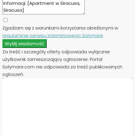
Zgadzam się z warunkami korzystania określonymi w
regulaminie serwisu internetowego Solymare
Wyślij wiadomość
Za treść i szczegóły oferty odpowiada wyłącznie
użytkownik zamieszczający ogłoszenie. Portal
Solymare.com nie odpowiada za treść publikowanych
ogłoszeń.
Nieruchomości:
Nieruchomości Hiszpania
Nieruchomości Emiraty Arabskie Dubaj
Nieruchomości Cypr Północny
Nieruchomości Włochy