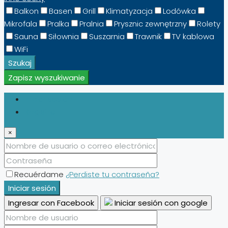
Balkon
Basen
Grill
Klimatyzacja
Lodówka
Mikrofala
Pralka
Pralnia
Prysznic zewnętrzny
Rolety
Sauna
Siłownia
Suszarnia
Trawnik
TV kablowa
WiFi
Szukaj
Zapisz wyszukiwanie
Iniciar sesión
Registro
×
Recuérdame
¿Perdiste tu contraseña?
Iniciar sesión
Ingresar con Facebook
Iniciar sesión con google