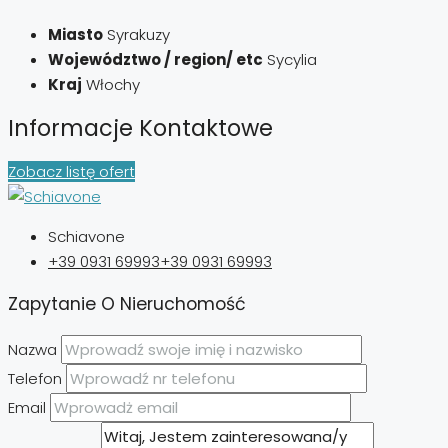
Miasto
Syrakuzy
Województwo / region/ etc
Sycylia
Kraj
Włochy
Informacje Kontaktowe
Zobacz listę ofert
Schiavone
+39 0931 69993
+39 0931 69993
Zapytanie O Nieruchomość
Nazwa
Telefon
Email