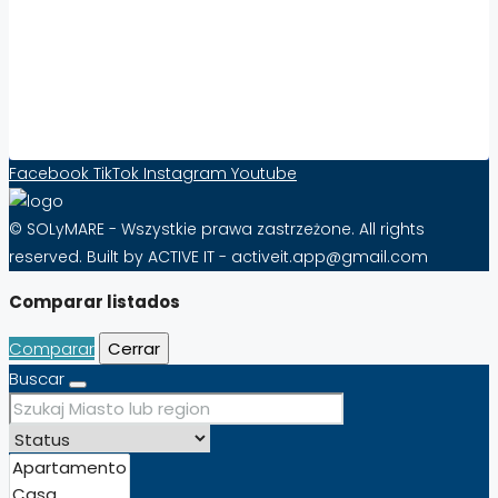
Aumenta la visibilidad y las ventas de
propiedades en el extranjero con Solymare –
¡Eficacia desde tan sólo 10 PLN al mes!
Formulario de contacto
Facebook
TikTok
Instagram
Youtube
© SOLyMARE - Wszystkie prawa zastrzeżone. All rights
reserved. Built by ACTIVE IT - activeit.app@gmail.com
Comparar listados
Comparar
Cerrar
Buscar