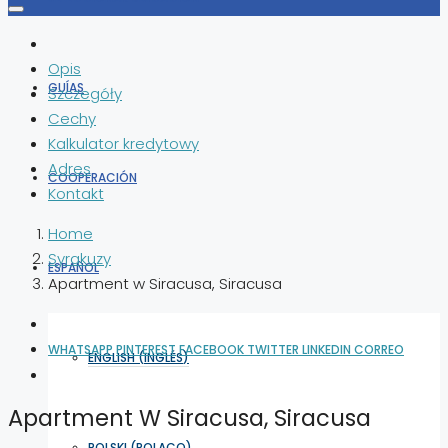
Opis
GUÍAS
Szczegóły
Cechy
Kalkulator kredytowy
Adres
COOPERACIÓN
Kontakt
Home
Syrakuzy
ESPAÑOL
Apartment w Siracusa, Siracusa
WHATSAPP
PINTEREST
FACEBOOK
TWITTER
LINKEDIN
CORREO
ENGLISH
(
INGLÉS
)
Apartment W Siracusa, Siracusa
POLSKI
(
POLACO
)