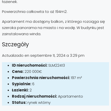
łazienek.
Powierzchnia całkowita to aż 194m2.
Apartament ma dostępny balkon, z którego rozciąga się
szeroka panorama na miasto i na wodę. W budynku jest
zainstalowana winda.
Szczegóły
Actualizado en septiembre 11, 2024 a 3:29 pm
ID nieruchomości:
SLM22413
Cena:
220 000€
Powierzchnia nieruchomości:
197 m²
Sypialnie:
6
Łazienki:
2
Rodzaj nieruchomości:
Apartamento
Status:
rynek wtórny