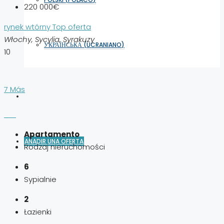
220 000€
rynek wtórny
Top oferta
Włochy, Sycylia, Syrakuzy
УКРАЇНСЬКА
(
UCRANIANO
)
10
7 Más
Apartamento
AÑADIR UNA OFERTA
Rodzaj nieruchomości
6
Sypialnie
2
Łazienki