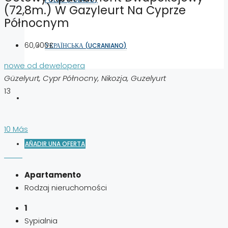
(72,8m.) W Gazyleurt Na Cyprze
Północnym
60,000£
УКРАЇНСЬКА
(
UCRANIANO
)
nowe od dewelopera
Güzelyurt, Cypr Północny, Nikozja, Guzelyurt
13
10 Más
AÑADIR UNA OFERTA
Apartamento
Rodzaj nieruchomości
1
Sypialnia