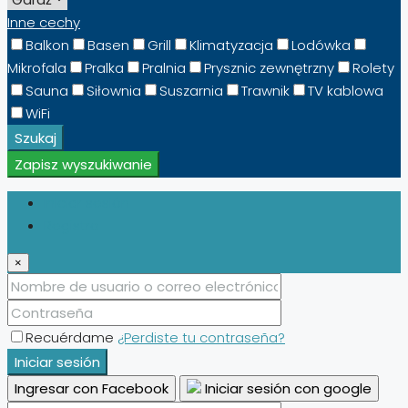
Inne cechy
Balkon
Basen
Grill
Klimatyzacja
Lodówka
Mikrofala
Pralka
Pralnia
Prysznic zewnętrzny
Rolety
Sauna
Siłownia
Suszarnia
Trawnik
TV kablowa
WiFi
Szukaj
Zapisz wyszukiwanie
Iniciar sesión
Registro
×
Recuérdame
¿Perdiste tu contraseña?
Iniciar sesión
Ingresar con Facebook
Iniciar sesión con google