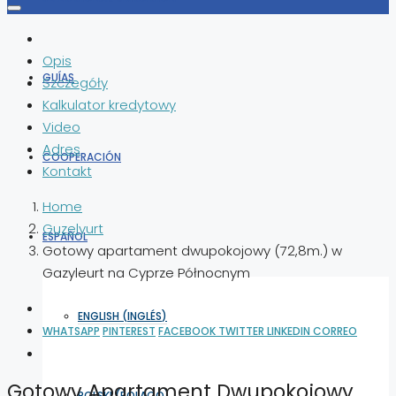
Opis
GUÍAS
Szczegóły
Kalkulator kredytowy
Video
Adres
COOPERACIÓN
Kontakt
Home
Guzelyurt
ESPAÑOL
Gotowy apartament dwupokojowy (72,8m.) w
Gazyleurt na Cyprze Północnym
ENGLISH
(
INGLÉS
)
WHATSAPP
PINTEREST
FACEBOOK
TWITTER
LINKEDIN
CORREO
Gotowy Apartament Dwupokojowy
POLSKI
(
POLACO
)