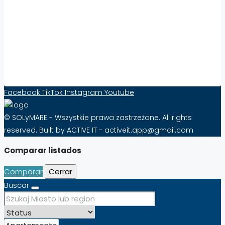
Aumenta la visibilidad y las ventas de
propiedades en el extranjero con Solymare –
¡Eficacia desde tan sólo 10 PLN al mes!
Formulario de contacto
Facebook
TikTok
Instagram
Youtube
© SOLyMARE - Wszystkie prawa zastrzeżone. All rights
reserved. Built by ACTIVE IT - activeit.app@gmail.com
Comparar listados
Comparar
Cerrar
Buscar