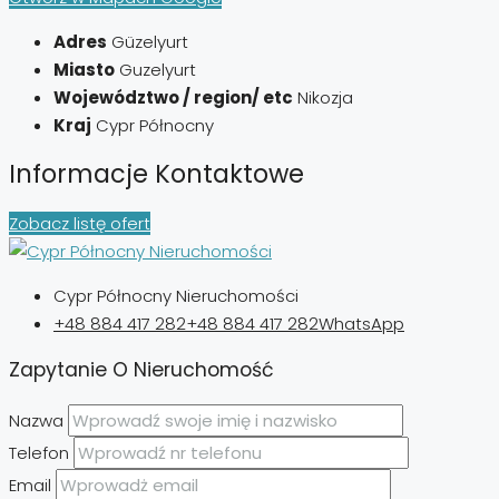
Adres
Güzelyurt
Miasto
Guzelyurt
Województwo / region/ etc
Nikozja
Kraj
Cypr Północny
Informacje Kontaktowe
Zobacz listę ofert
Cypr Północny Nieruchomości
+48 884 417 282
+48 884 417 282
WhatsApp
Zapytanie O Nieruchomość
Nazwa
Telefon
Email