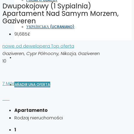
Dwupokojowy (1 Sypialnia)
Apartament Nad Samym Morzem,
Gaziveren
УКРАЇНСЬКА
(
UCRANIANO
)
91,685£
nowe od dewelopera
Top oferta
Gaziveren, Cypr Północny, Nikozja, Gaziveren
10
7 Más
AÑADIR UNA OFERTA
Apartamento
Rodzaj nieruchomości
1