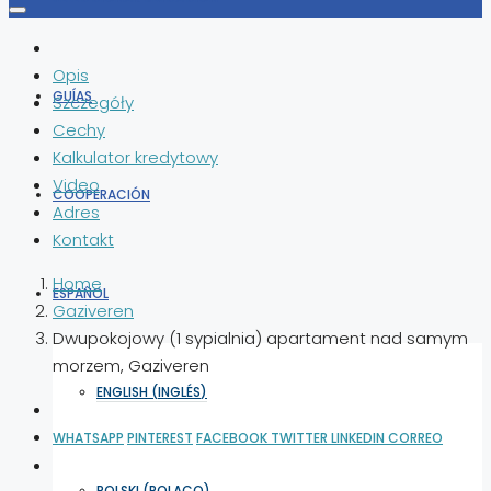
Opis
GUÍAS
Szczegóły
Cechy
Kalkulator kredytowy
Video
COOPERACIÓN
Adres
Kontakt
Home
ESPAÑOL
Gaziveren
Dwupokojowy (1 sypialnia) apartament nad samym
morzem, Gaziveren
ENGLISH
(
INGLÉS
)
WHATSAPP
PINTEREST
FACEBOOK
TWITTER
LINKEDIN
CORREO
POLSKI
(
POLACO
)