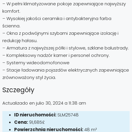
– W pełni klimatyzowane pokoje zapewniające najwyższy
komfort.
– Wysokiej jakości ceramika i antybakteryjna farba
ścienna.
– Okna z podwójnymi szybami zapewniające izolację i
redukcję hałasu.
– Armatura z najwyższej półki i stylowe, szklane balustrady.
– Kompleksowy nadzór kamer i personel ochrony.
– Systemy wideodomofonowe
– Stacje ładowania pojazdów elektrycznych zapewniające
zrównoważony styl życia.
Szczegóły
Actualizado en julio 30, 2024 a 11:38 am
ID nieruchomości:
SLM25748
Cena:
91,685£
Powierzchnia nieruchomości:
48 m²