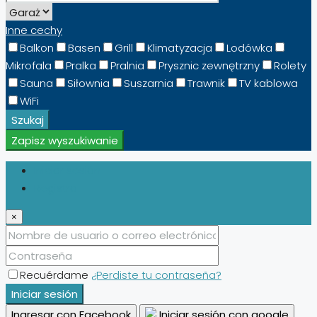
Inne cechy
Balkon
Basen
Grill
Klimatyzacja
Lodówka
Mikrofala
Pralka
Pralnia
Prysznic zewnętrzny
Rolety
Sauna
Siłownia
Suszarnia
Trawnik
TV kablowa
WiFi
Szukaj
Zapisz wyszukiwanie
Iniciar sesión
Registro
×
Recuérdame
¿Perdiste tu contraseña?
Iniciar sesión
Ingresar con Facebook
Iniciar sesión con google