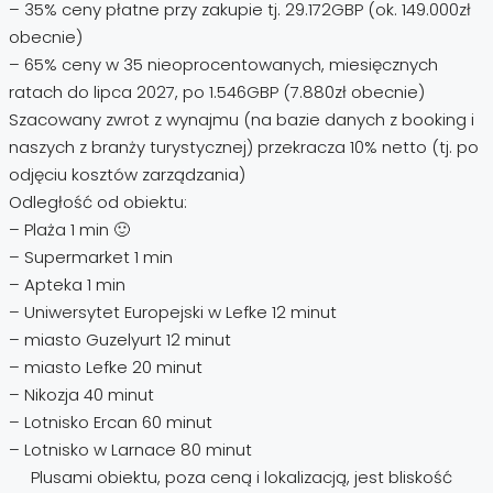
– 35% ceny płatne przy zakupie tj. 29.172GBP (ok. 149.000zł
obecnie)
– 65% ceny w 35 nieoprocentowanych, miesięcznych
ratach do lipca 2027, po 1.546GBP (7.880zł obecnie)
Szacowany
zwrot z wynajmu (na bazie danych z booking i
naszych z branży turystycznej) przekracza 10% netto (tj. po
odjęciu kosztów zarządzania)
Odległość od obiektu:
– Plaża 1 min 🙂
– Supermarket 1 min
– Apteka 1 min
– Uniwersytet Europejski w Lefke 12 minut
– miasto Guzelyurt 12 minut
– miasto Lefke 20 minut
– Nikozja 40 minut
– Lotnisko Ercan 60 minut
– Lotnisko w Larnace 80 minut
Plusami obiektu, poza ceną i lokalizacją, jest bliskość