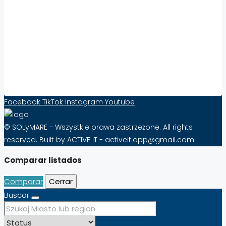
Współpraca:
Aumenta la visibilidad y las ventas de
propiedades en el extranjero con Solymare –
¡Eficacia desde tan sólo 10 PLN al mes!
Formulario de contacto
Facebook
TikTok
Instagram
Youtube
© SOLyMARE - Wszystkie prawa zastrzeżone. All rights
reserved. Built by ACTIVE IT - activeit.app@gmail.com
Comparar listados
Comparar
Cerrar
Buscar