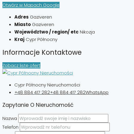
Otwórz w Mapach Google
Adres
Gaziveren
Miasto
Gaziveren
Województwo / region/ etc
Nikozja
Kraj
Cypr Północny
Informacje Kontaktowe
Zobacz listę ofert
Cypr Północny Nieruchomości
+48 884 417 282
+48 884 417 282
WhatsApp
Zapytanie O Nieruchomość
Nazwa
Telefon