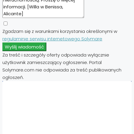
Zgadzam się z warunkami korzystania określonymi w
regulaminie serwisu internetowego Solymare
Wyślij wiadomość
Za treść i szczegóły oferty odpowiada wyłącznie
użytkownik zamieszczający ogłoszenie. Portal
Solymare.com nie odpowiada za treść publikowanych
ogłoszeń.
Nieruchomości:
Nieruchomości Hiszpania
Nieruchomości Emiraty Arabskie Dubaj
Nieruchomości Cypr Północny
Nieruchomości Włochy