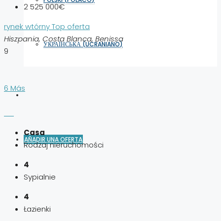
2 525 000€
rynek wtórny
Top oferta
Hiszpania, Costa Blanca, Benissa
УКРАЇНСЬКА
(
UCRANIANO
)
9
6 Más
Casa
AÑADIR UNA OFERTA
Rodzaj nieruchomości
4
Sypialnie
4
Łazienki