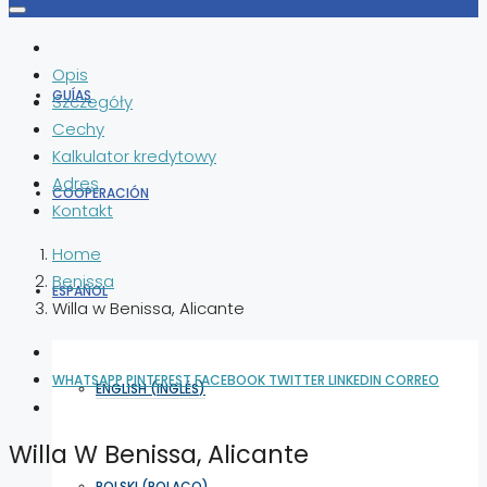
Opis
GUÍAS
Szczegóły
Cechy
Kalkulator kredytowy
Adres
COOPERACIÓN
Kontakt
Home
Benissa
ESPAÑOL
Willa w Benissa, Alicante
WHATSAPP
PINTEREST
FACEBOOK
TWITTER
LINKEDIN
CORREO
ENGLISH
(
INGLÉS
)
Willa W Benissa, Alicante
POLSKI
(
POLACO
)