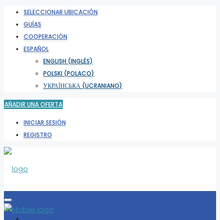
SELECCIONAR UBICACIÓN
GUÍAS
COOPERACIÓN
ESPAÑOL
ENGLISH
(
INGLÉS
)
POLSKI
(
POLACO
)
УКРАЇНСЬКА
(
UCRANIANO
)
AÑADIR UNA OFERTA
INICIAR SESIÓN
REGISTRO
SELECCIONAR UBICACIÓN