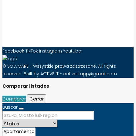
Aumenta la visibilidad y las ventas de
propiedades en el extranjero con Solymare –
¡Eficacia desde tan sólo 10 PLN al mes!
Formulario de contacto
Facebook
TikTok
Instagram
Youtube
© SOLyMARE - Wszystkie prawa zastrzeżone. All rights
reserved. Built by ACTIVE IT - activeit.app@gmail.com
Comparar listados
Comparar
Cerrar
Buscar