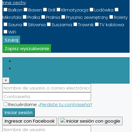
Inne cechy
Balkon
Basen
Grill
Klimatyzacja
Lodówka
Mikrofala
Pralka
Pralnia
Prysznic zewnętrzny
Rolety
Sauna
Siłownia
Suszarnia
Trawnik
TV kablowa
WiFi
Szukaj
Zapisz wyszukiwanie
Iniciar sesión
Registro
×
Recuérdame
¿Perdiste tu contraseña?
Iniciar sesión
Ingresar con Facebook
Iniciar sesión con google