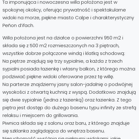
Ta imponująca i nowoczesna willa położona jest w
spokojnej okolicy, oferując prywatność i spektakularne
widoki na morze, piękne miasto Calpe i charakterystyczny
Peñon d’ifach.
Willa położona jest na działce o powierzchni 950 m2 i
składa się z 500 m2 rozmieszczonych na 3 piętrach,
wszystkie dobrze połączone windą i klatką schodową:
Na piętrze znajdują się trzy sypialnie, a każda z trzech
sypialni posiada łazienkę i własny balkon, z którego można
podziwiać piękne widoki oferowane przez tę willę.
Na parterze znajdziemy jasny salon-jadalnię o podwójnej
wysokości z otwartą kuchnią z wyspą. Dodatkowo znajdują
się dwie sypialnie (jedna z łazienką) oraz łazienka. Z tego
piętra jest dostęp do dużego basenu typu infinity ze strefą
relaksu i miejscem do grillowania.
Piwnica składa się z salonu oraz baru, z którego znajduje
się szklanka zaglądająca do wnętrza basenu.
Nieruchomość wyróżnia się pięknymi widokami, jakie