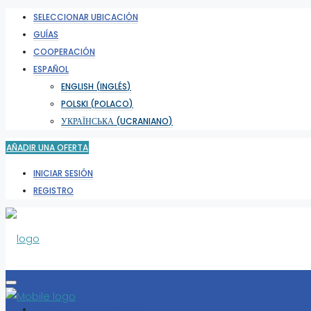
SELECCIONAR UBICACIÓN
GUÍAS
COOPERACIÓN
ESPAÑOL
ENGLISH
(
INGLÉS
)
POLSKI
(
POLACO
)
УКРАЇНСЬКА
(
UCRANIANO
)
AÑADIR UNA OFERTA
INICIAR SESIÓN
REGISTRO
SELECCIONAR UBICACIÓN