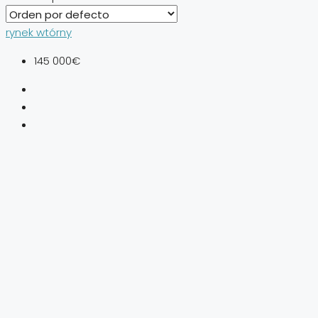
rynek wtórny
145 000€