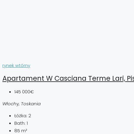
rynek wtórny
Apartament W Casciana Terme Lari, Pi
145 000€
Włochy, Toskania
Łóżka:
2
Bath:
1
85
m²