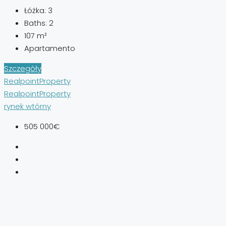
Łóżka:
3
Baths:
2
107
m²
Apartamento
Szczegóły
RealpointProperty
RealpointProperty
rynek wtórny
505 000€