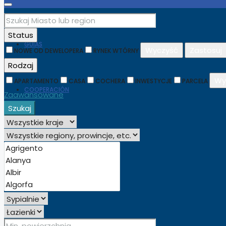
Status
GUÍAS
Wyczyść
Zastosuj
NOWE OD DEWELOPERA
RYNEK WTÓRNY
Rodzaj
Wy
APARTAMENTO
CASA
COCHERA
INWESTYCJE
PARCELA
COOPERACIÓN
Zaawansowane
Szukaj
ESPAÑOL
ENGLISH
(
INGLÉS
)
POLSKI
(
POLACO
)