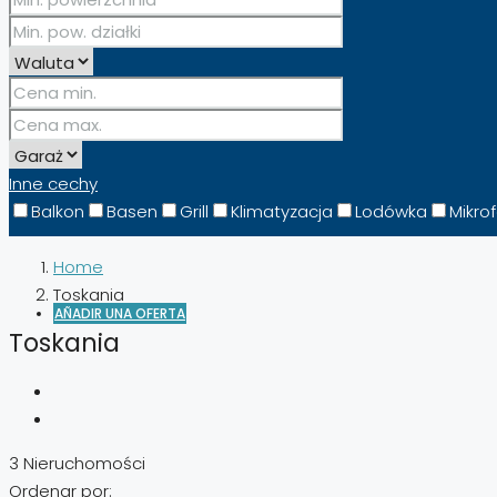
УКРАЇНСЬКА
(
UCRANIANO
)
Inne cechy
Balkon
Basen
Grill
Klimatyzacja
Lodówka
Mikro
Home
Toskania
AÑADIR UNA OFERTA
Toskania
3 Nieruchomości
Ordenar por: