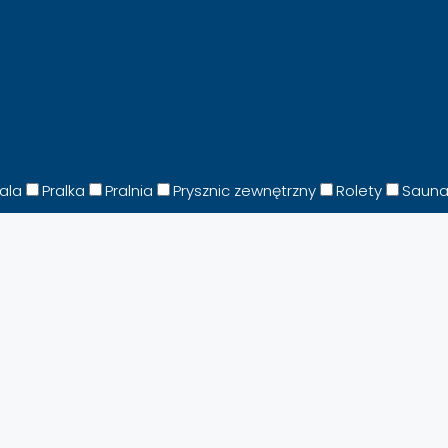
fala
Pralka
Pralnia
Prysznic zewnętrzny
Rolety
Saun