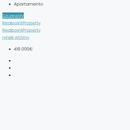
Apartamento
Szczegóły
RealpointProperty
RealpointProperty
rynek wtórny
419 000€