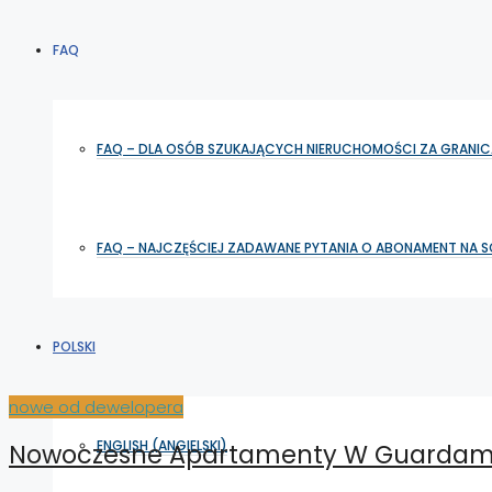
FAQ
FAQ – DLA OSÓB SZUKAJĄCYCH NIERUCHOMOŚCI ZA GRANIC
FAQ – NAJCZĘŚCIEJ ZADAWANE PYTANIA O ABONAMENT NA 
POLSKI
nowe od dewelopera
ENGLISH
(
ANGIELSKI
)
Nowoczesne Apartamenty W Guardamar