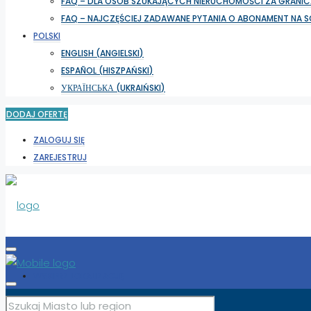
FAQ – DLA OSÓB SZUKAJĄCYCH NIERUCHOMOŚCI ZA GRANIC
FAQ – NAJCZĘŚCIEJ ZADAWANE PYTANIA O ABONAMENT NA 
POLSKI
ENGLISH
(
ANGIELSKI
)
ESPAÑOL
(
HISZPAŃSKI
)
УКРАЇНСЬКА
(
UKRAIŃSKI
)
DODAJ OFERTĘ
ZALOGUJ SIĘ
ZAREJESTRUJ
WYBIERZ LOKALIZACJĘ