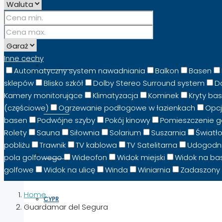
PORADNIKI I PRZEWODNIKI
Inne cechy
HISZPANIA
Automatyczny system nawadniania
Balkon
Basen
sklepów
Blisko szkół
Dolby Stereo Surround system
D
Kamery monitorujące
Klimatyzacja
Kominek
Kryty ba
(częściowe)
Ogrzewanie podłogowe w łazienkach
Opcj
WŁOCHY
basen
Podwójne szyby
Pokój kinowy
Pomieszczenie 
Rolety
Sauna
Siłownia
Solarium
Suszarnia
Światł
pobliżu
Trawnik
TV kablowa
TV Satelitarna
Udogodni
ALBANIA
pola golfowego
Wideofon
Widok miejski
Widok na ba
golfowe
Widok na ulicę
Winda
Winiarnia
Zadaszony 
Home
CYPR
Guardamar del Segura