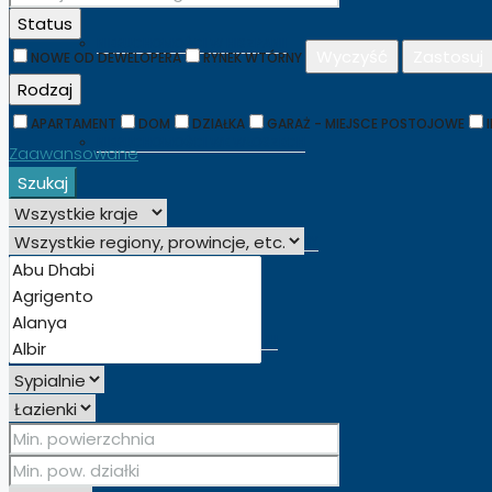
Status
NIERUCHOMOŚCI W HISZPANII
Wyczyść
Zastosuj
NOWE OD DEWELOPERA
RYNEK WTÓRNY
Rodzaj
APARTAMENT
DOM
DZIAŁKA
GARAŻ - MIEJSCE POSTOJOWE
NIERUCHOMOŚCI WE WŁOSZECH
Zaawansowane
Szukaj
NIERUCHOMOŚCI CYPR PÓŁNOCNY
NIERUCHOMOŚCI W DUBAJU
NIERUCHOMOŚCI ZA GRANICĄ