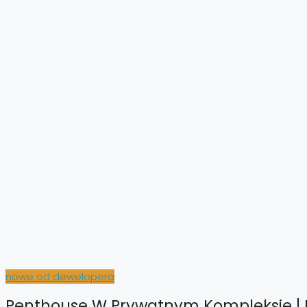
nowe od dewelopera
Penthouse W Prywatnym Kompleksie | El 