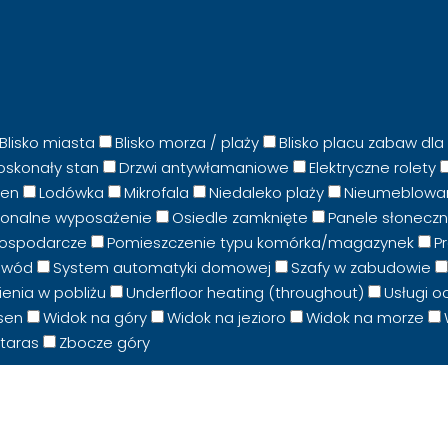
Blisko miasta
Blisko morza / plaży
Blisko placu zabaw dla 
oskonały stan
Drzwi antywłamaniowe
Elektryczne rolety
sen
Lodówka
Mikrofala
Niedaleko plaży
Nieumeblowa
onalne wyposażenie
Osiedle zamknięte
Panele słonecz
gospodarcze
Pomieszczenie typu komórka/magazynek
P
owód
System automatyki domowej
Szafy w zabudowie
enia w pobliżu
Underfloor heating (throughout)
Usługi o
sen
Widok na góry
Widok na jezioro
Widok na morze
taras
Zbocze góry