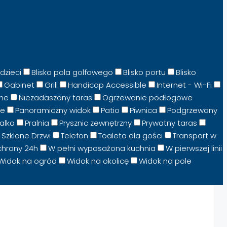
dzieci
Blisko pola golfowego
Blisko portu
Blisko
Gabinet
Grill
Handicap Accessible
Internet - Wi-Fi
ne
Niezadaszony taras
Ogrzewanie podłogowe
ne
Panoramiczny widok
Patio
Piwnica
Podgrzewany
ralka
Pralnia
Prysznic zewnętrzny
Prywatny taras
Szklane Drzwi
Telefon
Toaleta dla gości
Transport w
chrony 24h
W pełni wyposażona kuchnia
W pierwszej linii
Widok na ogród
Widok na okolicę
Widok na pole