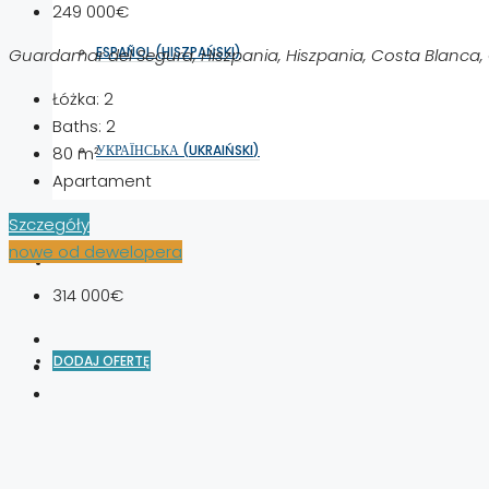
249 000€
ESPAÑOL
(
HISZPAŃSKI
)
Guardamar del Segura, Hiszpania, Hiszpania, Costa Blanca
Łóżka:
2
Baths:
2
УКРАЇНСЬКА
(
UKRAIŃSKI
)
80
m²
Apartament
Szczegóły
nowe od dewelopera
314 000€
DODAJ OFERTĘ