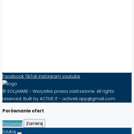
Współpraca:
Zwiększ Widoczność i Sprzedaż Nieruchomości
za Granicą z Solymare – Skuteczność Już od
10 zł Miesięcznie!
FAQ – Najczęściej Zadawane Pytania o
Abonament na Solymare
Formularz kontaktowy
Facebook
TikTok
Instagram
youtube
© SOLyMARE - Wszystkie prawa zastrzeżone. All rights
reserved. Built by ACTIVE IT - activeit.app@gmail.com
Porównanie ofert
Porównaj
Zamknij
Szukaj