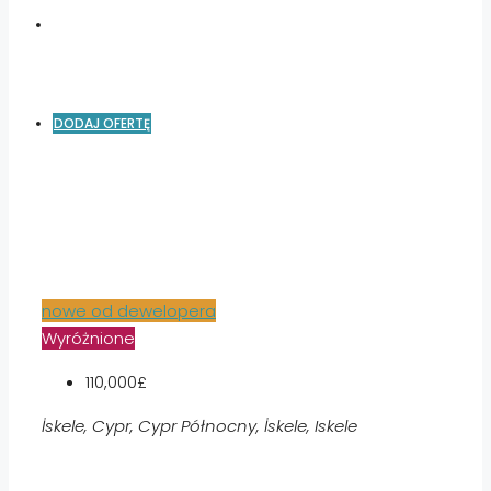
DODAJ OFERTĘ
nowe od dewelopera
Wyróżnione
110,000£
İskele, Cypr, Cypr Północny, İskele, Iskele