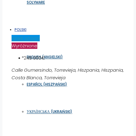
SOLYMARE
POLSKI
rynek wtórny
Wyróżnione
ENGLISH
(
ANGIELSKI
)
249 000€
Calle Gumersindo, Torrevieja, Hiszpania, Hiszpania,
Costa Blanca, Torrevieja
ESPAÑOL
(
HISZPAŃSKI
)
УКРАЇНСЬКА
(
UKRAIŃSKI
)