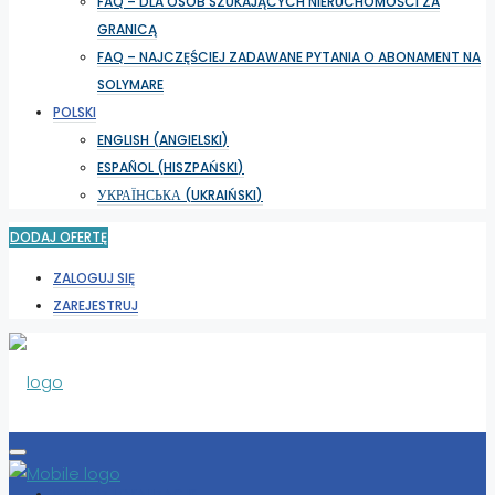
FAQ – DLA OSÓB SZUKAJĄCYCH NIERUCHOMOŚCI ZA
GRANICĄ
FAQ – NAJCZĘŚCIEJ ZADAWANE PYTANIA O ABONAMENT NA
SOLYMARE
POLSKI
ENGLISH
(
ANGIELSKI
)
ESPAÑOL
(
HISZPAŃSKI
)
УКРАЇНСЬКА
(
UKRAIŃSKI
)
DODAJ OFERTĘ
ZALOGUJ SIĘ
ZAREJESTRUJ
WYBIERZ LOKALIZACJĘ