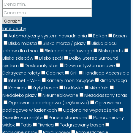
Inne cechy
Automatyczny system nawadniania
Balkon
Basen
Blisko miasta
Blisko morza / plaży
Blisko placu
zabaw dla dzieci
Blisko pola golfowego
Blisko portu
Blisko sklepów
Blisko szkół
Dolby Stereo Surround
system
Doskonały stan
Drzwi antywłamaniowe
Elektryczne rolety
Gabinet
Grill
Handicap Accessible
Internet - Wi-Fi
Kamery monitorujące
Klimatyzacja
Kominek
Kryty basen
Lodówka
Mikrofala
Niedaleko plaży
Nieumeblowane
Niezadaszony taras
Ogrzewanie podłogowe (częściowe)
Ogrzewanie
podłogowe w łazienkach
Opcjonalne wyposażenie
Osiedle zamknięte
Panele słoneczne
Panoramiczny
widok
Patio
Piwnica
Podgrzewany basen
Podwójne szyby
Pokój kinowy
Pomieszczenie