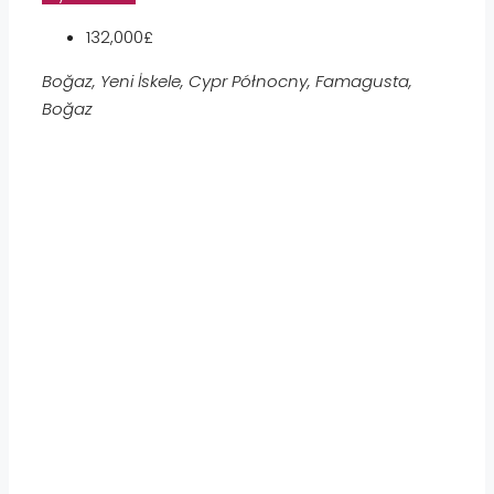
132,000£
Boğaz, Yeni İskele, Cypr Północny, Famagusta,
Boğaz