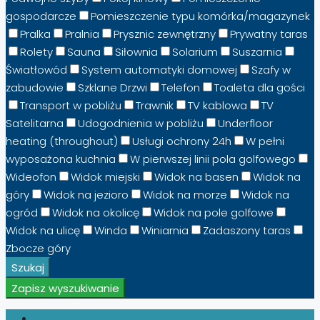
gospodarcze
Pomieszczenie typu komórka/magazynek
Pralka
Pralnia
Prysznic zewnętrzny
Prywatny taras
Rolety
Sauna
Siłownia
Solarium
Suszarnia
Światłowód
System automatyki domowej
Szafy w
zabudowie
Szklane Drzwi
Telefon
Toaleta dla gości
Transport w pobliżu
Trawnik
TV kablowa
TV
Satelitarna
Udogodnienia w pobliżu
Underfloor
heating (throughout)
Usługi ochrony 24h
W pełni
wyposażona kuchnia
W pierwszej linii pola golfowego
Wideofon
Widok miejski
Widok na basen
Widok na
góry
Widok na jezioro
Widok na morze
Widok na
ogród
Widok na okolicę
Widok na pole golfowe
Widok na ulicę
Winda
Winiarnia
Zadaszony taras
Zbocze góry
Szukaj
Zapisz wyszukiwanie
Zaloguj Się