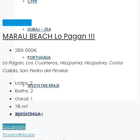
CYPR
rynek wtórny
DUBAJ – ZEA
MARAU BEACH Lo Pagan !!!
285 000€
PORTUGALIA
Lo Pagan, Los Cuarteros, Hiszpania, Hiszpania, Costa
Calida, San Pedro del Pinatar
Łóżka:
2
WSZYSTKIE KRAJE
Baths:
2
Garaż:
1
78
m²
Apartament
WSPÓŁPRACA
Szczegóły
TropicalHouse