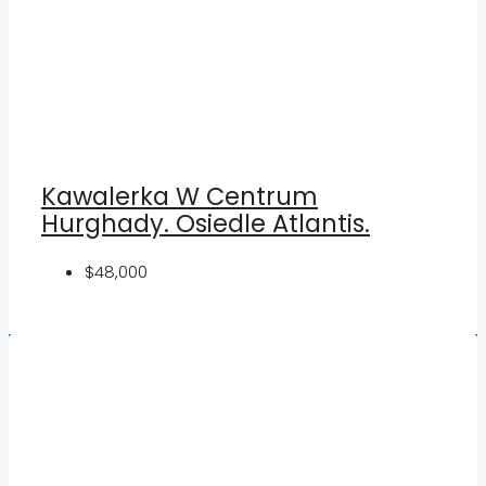
Kawalerka W Centrum
Hurghady. Osiedle Atlantis.
$48,000
Nieruchomości:
Nieruchomości Hiszpania
Nieruchomości Emiraty Arabskie Dubaj