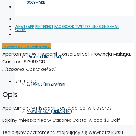
SOLYMARE
WHATSAPP
PINTEREST
FACEBOOK
TWITTER
LINKEDIN
E-MAIL
POLSKI
nowe od dewelopera
Apartament W Hiszpanii Costa Del Sol, Prowincja Malaga,
ENGLISH
(
ANGIELSKI
)
Casares, S12093CD
Hiszpania, Costa del Sol
540 000€
ESPAÑOL
(
HISZPAŃSKI
)
Opis
Apartament w Hiszpanii Costa del Sol w Casares.
УКРАЇНСЬКА
(
UKRAIŃSKI
)
Lojalny mieszkaniec w Casares Costa, w pobliżu Golf.
Ten piękny apartament, znajdujący się wewnątrz kursu