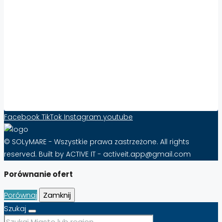
Współpraca:
Zwiększ Widoczność i Sprzedaż Nieruchomości
za Granicą z Solymare – Skuteczność Już od
10 zł Miesięcznie!
FAQ – Najczęściej Zadawane Pytania o
Abonament na Solymare
Formularz kontaktowy
Facebook
TikTok
Instagram
youtube
© SOLyMARE - Wszystkie prawa zastrzeżone. All rights
reserved. Built by ACTIVE IT - activeit.app@gmail.com
Porównanie ofert
Porównaj
Zamknij
Szukaj