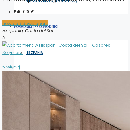
NIERUCHOMOŚCI ZA GRANICĄ
540 000€
nowe od dewelopera
PORADNIKI I PRZEWODNIKI
Hiszpania, Costa del Sol
8
HISZPANIA
5 Więcej
WŁOCHY
ALBANIA