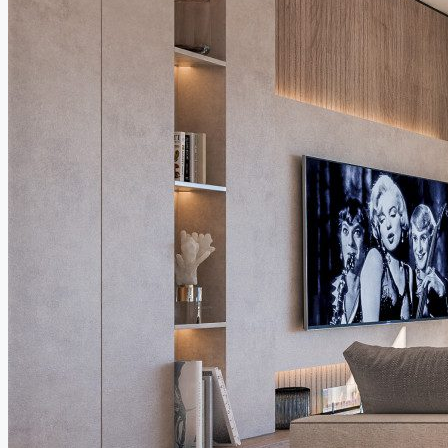
CYPR
DUBAJ – ZEA
PORTUGALIA
WSZYSTKIE KRAJE
WSPÓŁPRACA