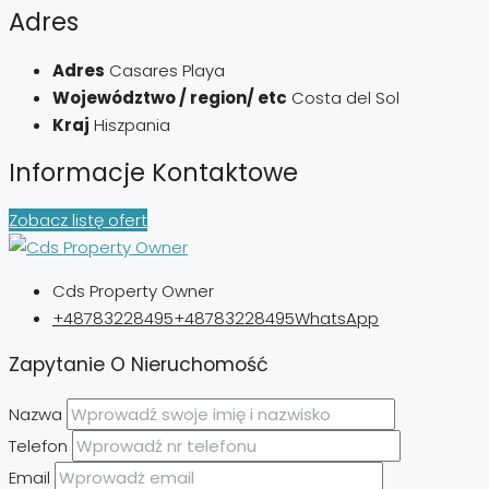
Adres
Adres
Casares Playa
Województwo / region/ etc
Costa del Sol
Kraj
Hiszpania
Informacje Kontaktowe
Zobacz listę ofert
Cds Property Owner
+48783228495
+48783228495
WhatsApp
Zapytanie O Nieruchomość
Nazwa
Telefon
Email