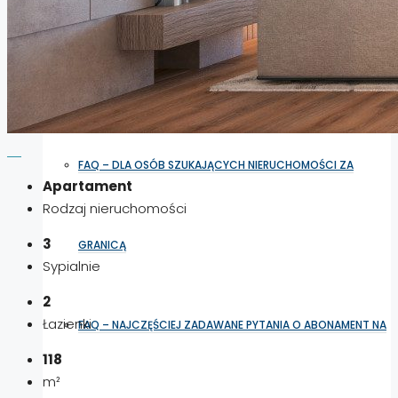
SPOŁECZNOŚĆ INWESTORÓW
FAQ
FAQ – DLA OSÓB SZUKAJĄCYCH NIERUCHOMOŚCI ZA
Apartament
Rodzaj nieruchomości
3
GRANICĄ
Sypialnie
2
Łazienki
FAQ – NAJCZĘŚCIEJ ZADAWANE PYTANIA O ABONAMENT NA
118
m²