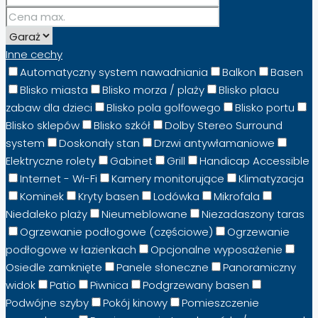
Inne cechy
Automatyczny system nawadniania
Balkon
Basen
Blisko miasta
Blisko morza / plaży
Blisko placu
zabaw dla dzieci
Blisko pola golfowego
Blisko portu
Blisko sklepów
Blisko szkół
Dolby Stereo Surround
system
Doskonały stan
Drzwi antywłamaniowe
Elektryczne rolety
Gabinet
Grill
Handicap Accessible
Internet - Wi-Fi
Kamery monitorujące
Klimatyzacja
Kominek
Kryty basen
Lodówka
Mikrofala
Niedaleko plaży
Nieumeblowane
Niezadaszony taras
Ogrzewanie podłogowe (częściowe)
Ogrzewanie
podłogowe w łazienkach
Opcjonalne wyposażenie
Osiedle zamknięte
Panele słoneczne
Panoramiczny
widok
Patio
Piwnica
Podgrzewany basen
Podwójne szyby
Pokój kinowy
Pomieszczenie