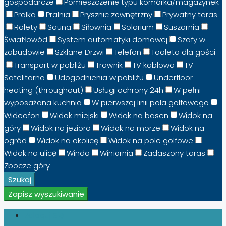
gospodarcze
Pomieszczenie typu komórka/magazynek
Pralka
Pralnia
Prysznic zewnętrzny
Prywatny taras
Rolety
Sauna
Siłownia
Solarium
Suszarnia
Światłowód
System automatyki domowej
Szafy w
zabudowie
Szklane Drzwi
Telefon
Toaleta dla gości
Transport w pobliżu
Trawnik
TV kablowa
TV
Satelitarna
Udogodnienia w pobliżu
Underfloor
heating (throughout)
Usługi ochrony 24h
W pełni
wyposażona kuchnia
W pierwszej linii pola golfowego
Wideofon
Widok miejski
Widok na basen
Widok na
góry
Widok na jezioro
Widok na morze
Widok na
ogród
Widok na okolicę
Widok na pole golfowe
Widok na ulicę
Winda
Winiarnia
Zadaszony taras
Zbocze góry
Szukaj
Zapisz wyszukiwanie
Zaloguj Się