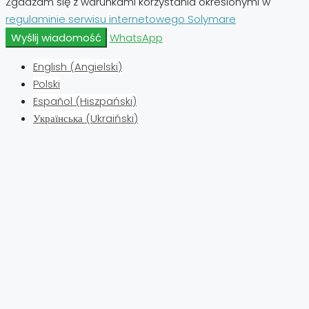
Zgadzam się z warunkami korzystania określonymi w
regulaminie serwisu internetowego Solymare
Wyślij wiadomość
WhatsApp
English
(
Angielski
)
Polski
Español
(
Hiszpański
)
Українська
(
Ukraiński
)