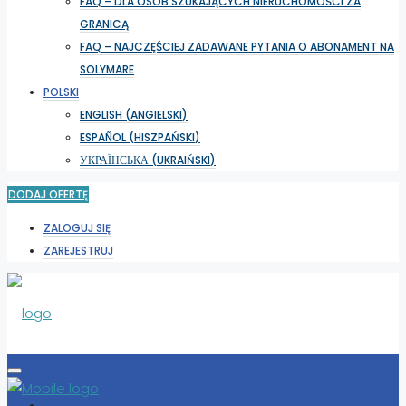
FAQ – DLA OSÓB SZUKAJĄCYCH NIERUCHOMOŚCI ZA
GRANICĄ
FAQ – NAJCZĘŚCIEJ ZADAWANE PYTANIA O ABONAMENT NA
SOLYMARE
POLSKI
ENGLISH
(
ANGIELSKI
)
ESPAÑOL
(
HISZPAŃSKI
)
УКРАЇНСЬКА
(
UKRAIŃSKI
)
DODAJ OFERTĘ
ZALOGUJ SIĘ
ZAREJESTRUJ
WYBIERZ LOKALIZACJĘ