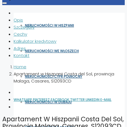
Opis
NIERUCHOMOŚCI W HISZPANII
Szczegóły
Cechy
Kalkulator kredytowy
Adres
NIERUCHOMOŚCI WE WŁOSZECH
Kontakt
Home
Apartament w Hiszpanii Costa del Sol, prowincja
NIERUCHOMOŚCI CYPR PÓŁNOCNY
Malaga, Casares, S12093CD
WHATSAPP
PINTEREST
FACEBOOK
TWITTER
LINKEDIN
E-MAIL
NIERUCHOMOŚCI W DUBAJU
Apartament W Hiszpanii Costa Del Sol,
Prowincja Malaga, Casares, S12093CD