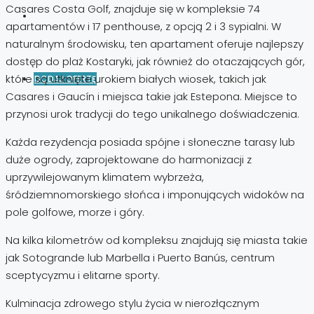
Casares Costa Golf, znajduje się w kompleksie 74
apartamentów i 17 penthouse, z opcją 2 i 3 sypialni. W
naturalnym środowisku, ten apartament oferuje najlepszy
dostęp do plaż Kostaryki, jak również do otaczających gór,
które są utknięte urokiem białych wiosek, takich jak
DODAJ OFERTĘ
Casares i Gaucín i miejsca takie jak Estepona. Miejsce to
przynosi urok tradycji do tego unikalnego doświadczenia.
Każda rezydencja posiada spójne i słoneczne tarasy lub
duże ogrody, zaprojektowane do harmonizacji z
uprzywilejowanym klimatem wybrzeża,
śródziemnomorskiego słońca i imponujących widoków na
pole golfowe, morze i góry.
Na kilka kilometrów od kompleksu znajdują się miasta takie
jak Sotogrande lub Marbella i Puerto Banús, centrum
sceptycyzmu i elitarne sporty.
Kulminacja zdrowego stylu życia w nierozłącznym