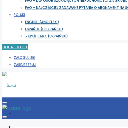
FAQ – DLA OSÓB SZUKAJĄCYCH NIERUCHOMOŚCI ZA GRANIC
FAQ – NAJCZĘŚCIEJ ZADAWANE PYTANIA O ABONAMENT NA 
POLSKI
ENGLISH
(
ANGIELSKI
)
ESPAÑOL
(
HISZPAŃSKI
)
УКРАЇНСЬКА
(
UKRAIŃSKI
)
DODAJ OFERTĘ
ZALOGUJ SIĘ
ZAREJESTRUJ
WYBIERZ LOKALIZACJĘ