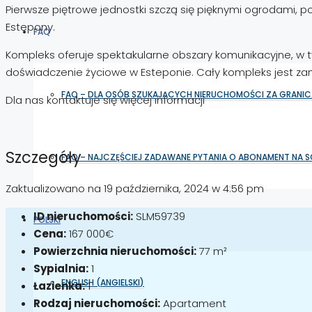
Pierwsze piętrowe jednostki szczą się pięknymi ogrodami,
Estepony.
FAQ
Kompleks oferuje spektakularne obszary komunikacyjne, w t
doświadczenie życiowe w Esteponie. Cały kompleks jest za
FAQ – DLA OSÓB SZUKAJĄCYCH NIERUCHOMOŚCI ZA GRANIC
Dla nas kontaktuje się więcej informacji
Szczegóły
FAQ – NAJCZĘŚCIEJ ZADAWANE PYTANIA O ABONAMENT NA 
Zaktualizowano na 19 października, 2024 w 4:56 pm
ID nieruchomości:
SLM59739
POLSKI
Cena:
167 000€
Powierzchnia nieruchomości:
77 m²
Sypialnia:
1
ENGLISH
(
ANGIELSKI
)
Łazienka:
1
Rodzaj nieruchomości:
Apartament