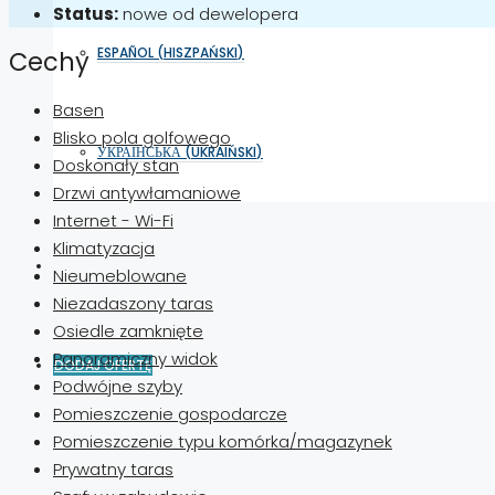
Status:
nowe od dewelopera
ESPAÑOL
(
HISZPAŃSKI
)
Cechy
Basen
Blisko pola golfowego
УКРАЇНСЬКА
(
UKRAIŃSKI
)
Doskonały stan
Drzwi antywłamaniowe
Internet - Wi-Fi
Klimatyzacja
Nieumeblowane
Niezadaszony taras
Osiedle zamknięte
Panoramiczny widok
DODAJ OFERTĘ
Podwójne szyby
Pomieszczenie gospodarcze
Pomieszczenie typu komórka/magazynek
Prywatny taras