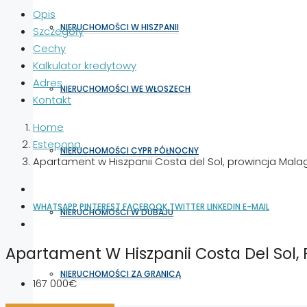
Opis
NIERUCHOMOŚCI W HISZPANII
Szczegóły
Cechy
Kalkulator kredytowy
Adres
NIERUCHOMOŚCI WE WŁOSZECH
Kontakt
Home
Estepona
NIERUCHOMOŚCI CYPR PÓŁNOCNY
Apartament w Hiszpanii Costa del Sol, prowincja Mal
WHATSAPP
PINTEREST
FACEBOOK
TWITTER
LINKEDIN
E-MAIL
NIERUCHOMOŚCI W DUBAJU
Apartament W Hiszpanii Costa Del Sol,
NIERUCHOMOŚCI ZA GRANICĄ
167 000€