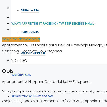
DUBAJ – ZEA
WHATSAPP
PINTEREST
FACEBOOK
TWITTER
LINKEDIN
E-MAIL
PORTUGALIA
nowe od dewelopera
Apartament W Hiszpanii Costa Del Sol, Prowincja Malaga, 
Hiszpania, Costa del Sol, Estepona
WSZYSTKIE KRAJE
167 000€
Opis
WSPÓŁPRACA
Apartament w Hiszpanii Costa del Sol w Estepona.
Nowy kompleks mieszkalny z nowoczesnym i nowożytnym proj
SPOŁECZNOŚĆ INWESTORÓW
Znajduje się obok Valle Romano Golf Club w Esteponie, te do