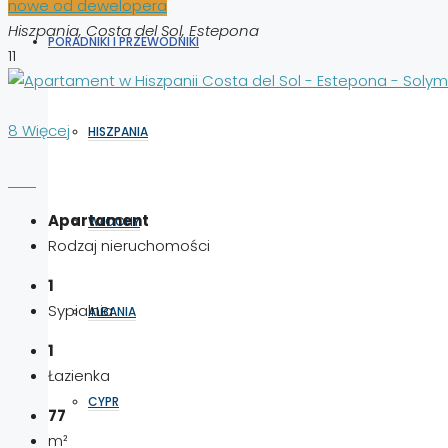
nowe od dewelopera
Hiszpania, Costa del Sol, Estepona
PORADNIKI I PRZEWODNIKI
11
8 Więcej
HISZPANIA
Apartament
WŁOCHY
Rodzaj nieruchomości
1
Sypialnia
ALBANIA
1
Łazienka
CYPR
77
m²