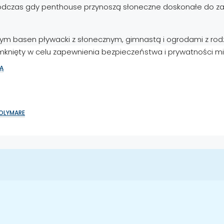
 podczas gdy penthouse przynoszą słoneczne doskonałe do za
ym basen pływacki z słonecznym, gimnastą i ogrodami z rodzi
mknięty w celu zapewnienia bezpieczeństwa i prywatności m
Ą
SOLYMARE