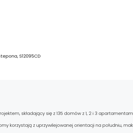
Estepona, S12095CD
ektem, składający się z 135 domów z 1, 2 i 3 apartamentami
my korzystają z uprzywilejowanej orientacji na południu, mak