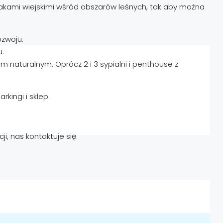
akami wiejskimi wśród obszarów leśnych, tak aby można
ozwoju.
u.
em naturalnym. Oprócz 2 i 3 sypialni i penthouse z
ingi i sklep.
i, nas kontaktuje się.