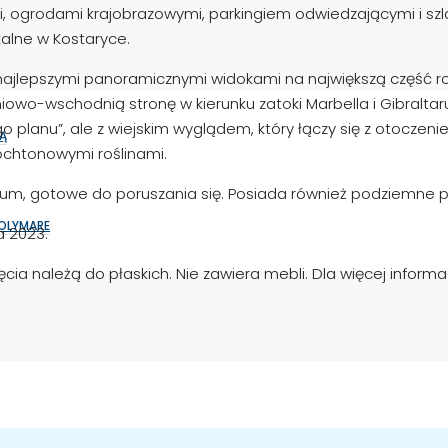
, ogrodami krajobrazowymi, parkingiem odwiedzającymi i szl
kalne w Kostaryce.
 najlepszymi panoramicznymi widokami na największą część r
owo-wschodnią stronę w kierunku zatoki Marbella i Gibraltar
o planu”, ale z wiejskim wyglądem, który łączy się z otoczeni
Ą
ochtonowymi roślinami.
, gotowe do poruszania się. Posiada również podziemne park
SOLYMARE
 2023.
a należą do płaskich. Nie zawiera mebli. Dla więcej informacj