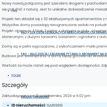
Nowy rozwój połączony jest szerokimi drogami z pachodami
się rozluźnić z naturą. Jest to unikalne doświadczenie miesz
FAQ
Projekt ten składał się z 32 ekskluzywnych apartamentów z
Wszystkie domy posiadają nieograniczone widoki na południ
Projekt obejmuje 4 bloki 3 pięter z domami w stylu „otwarteg
FAQ – DLA OSÓB SZUKAJĄCYCH NIERUCHOMOŚCI ZA GRANIC
słonecznym, z dużymi tarasami, basenem i ogrodami z aut
Domy są w pełni wyposażone, z wykończeniem marki premium
FAQ – NAJCZĘŚCIEJ ZADAWANE PYTANIA O ABONAMENT NA 
Budowa jest wewnętrzna, a domy będą gotowe do września
Wartość ta może różnić się pod względem dostępności. Zdjęci
POLSKI
Szczegóły
Zaktualizowano na 19 października, 2024 w 5:02 pm
ENGLISH
(
ANGIELSKI
)
ID nieruchomości:
SLM59919