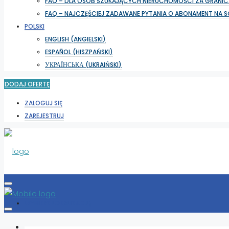
FAQ – DLA OSÓB SZUKAJĄCYCH NIERUCHOMOŚCI ZA GRANIC
FAQ – NAJCZĘŚCIEJ ZADAWANE PYTANIA O ABONAMENT NA 
POLSKI
ENGLISH
(
ANGIELSKI
)
ESPAÑOL
(
HISZPAŃSKI
)
УКРАЇНСЬКА
(
UKRAIŃSKI
)
DODAJ OFERTĘ
ZALOGUJ SIĘ
ZAREJESTRUJ
WYBIERZ LOKALIZACJĘ