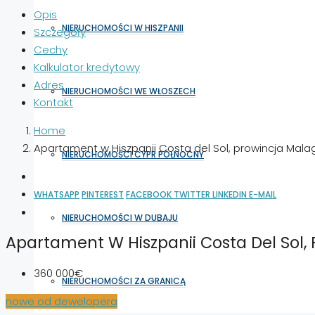
Opis
NIERUCHOMOŚCI W HISZPANII
Szczegóły
Cechy
Kalkulator kredytowy
Adres
NIERUCHOMOŚCI WE WŁOSZECH
Kontakt
Home
Apartament w Hiszpanii Costa del Sol, prowincja Malag
NIERUCHOMOŚCI CYPR PÓŁNOCNY
WHATSAPP
PINTEREST
FACEBOOK
TWITTER
LINKEDIN
E-MAIL
NIERUCHOMOŚCI W DUBAJU
Apartament W Hiszpanii Costa Del Sol, 
360 000€
NIERUCHOMOŚCI ZA GRANICĄ
nowe od dewelopera