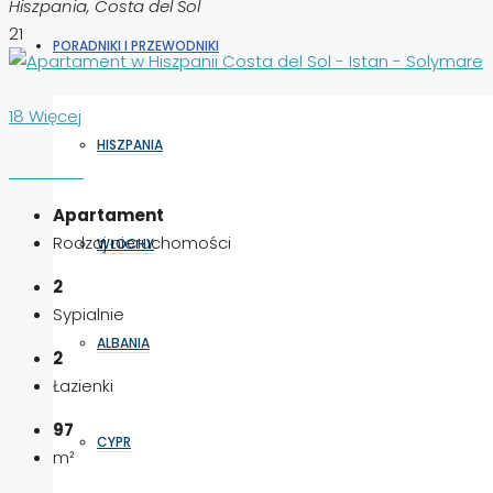
Hiszpania, Costa del Sol
21
PORADNIKI I PRZEWODNIKI
18 Więcej
HISZPANIA
Apartament
Rodzaj nieruchomości
WŁOCHY
2
Sypialnie
ALBANIA
2
Łazienki
97
CYPR
m²