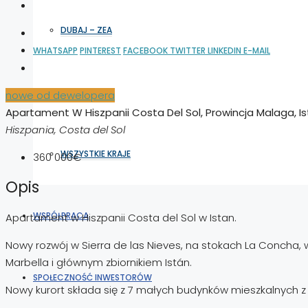
DUBAJ – ZEA
WHATSAPP
PINTEREST
FACEBOOK
TWITTER
LINKEDIN
E-MAIL
PORTUGALIA
nowe od dewelopera
Apartament W Hiszpanii Costa Del Sol, Prowincja Malaga, I
Hiszpania, Costa del Sol
WSZYSTKIE KRAJE
360 000€
Opis
WSPÓŁPRACA
Apartament w Hiszpanii Costa del Sol w Istan.
Nowy rozwój w Sierra de las Nieves, na stokach La Concha, w
Marbella i głównym zbiornikiem Istán.
SPOŁECZNOŚĆ INWESTORÓW
Nowy kurort składa się z 7 małych budynków mieszkalnych z