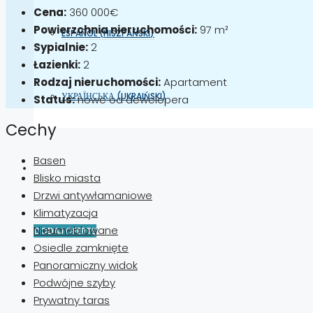
Cena:
360 000€
Powierzchnia nieruchomości:
97 m²
ESPAÑOL
(
HISZPAŃSKI
)
Sypialnie:
2
Łazienki:
2
Rodzaj nieruchomości:
Apartament
УКРАЇНСЬКА
(
UKRAIŃSKI
)
Status:
nowe od dewelopera
Cechy
Basen
Blisko miasta
Drzwi antywłamaniowe
Klimatyzacja
Nieumeblowane
DODAJ OFERTĘ
Osiedle zamknięte
Panoramiczny widok
Podwójne szyby
Prywatny taras