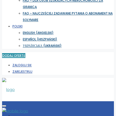
FAQ – DLA OSÓB SZUKAJĄCYCH NIERUCHOMOŚCI ZA
GRANICĄ
FAQ – NAJCZĘŚCIEJ ZADAWANE PYTANIA O ABONAMENT NA
SOLYMARE
POLSKI
ENGLISH
(
ANGIELSKI
)
ESPAÑOL
(
HISZPAŃSKI
)
УКРАЇНСЬКА
(
UKRAIŃSKI
)
DODAJ OFERTĘ
ZALOGUJ SIĘ
ZAREJESTRUJ
WYBIERZ LOKALIZACJĘ