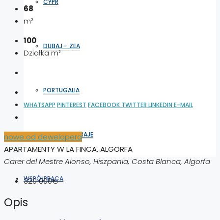
CYPR
68
m²
100
DUBAJ – ZEA
Działka m²
PORTUGALIA
WHATSAPP
PINTEREST
FACEBOOK
TWITTER
LINKEDIN
E-MAIL
WSZYSTKIE KRAJE
nowe od dewelopera
APARTAMENTY W LA FINCA, ALGORFA
Carer del Mestre Alonso, Hiszpania, Costa Blanca, Algorfa
WSPÓŁPRACA
320 000€
Opis