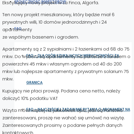
SPOŁECZNOŚĆ INWESTORÓW
Ekscytujący nowy projekt w La Finca, Algorfa.
Ten nowy projekt mieszkaniowy, który będzie miał 6
prywatnych willi, 10 domów jednorodzinnych i 24
FAQ
apartamenty
ze wspólnym basenem i ogrodem.
Apartamenty są z 2 sypialniami i 2 łazienkami od 68 do 75
FAQ – DLA OSÓB SZUKAJĄCYCH NIERUCHOMOŚCI ZA
mkw. Do wyboru są apartamenty na parterze z tarasem o
powierzchni 45 mkw i własnym ogrodem od 40 do 200
mkw lub najlepsze apartamenty z prywatnym solarium 75
mkw.
GRANICĄ
Kupujący nie płaci prowizji. Podana cena netto, należy
doliczyć 10% podatku VAT
FAQ – NAJCZĘŚCIEJ ZADAWANE PYTANIA O ABONAMENT NA
Wizyta mówi więcej niż jakikolwiek opis, jeśli są Państwo
zainteresowani, proszę nie wahać się umówić na wizytę.
Zainteresowanych prosimy o podanie pełnych danych
kontaktowych.