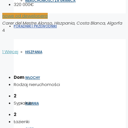
NIERUCHOMOŚCI ZA GRANICĄ
320 000€
nowe od dewelopera
Carer del Mestre Alonso, Hiszpania, Costa Blanca, Algorfa
PORADNIKI I PRZEWODNIKI
4
1 Więcej
HISZPANIA
Dom
WŁOCHY
Rodzaj nieruchomości
2
Sypialnie
ALBANIA
2
Łazienki