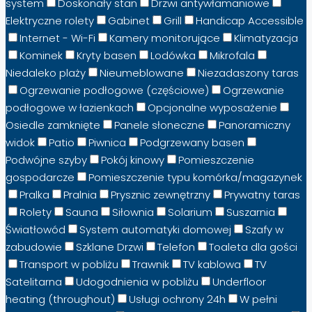
system
Doskonały stan
Drzwi antywłamaniowe
Elektryczne rolety
Gabinet
Grill
Handicap Accessible
Internet - Wi-Fi
Kamery monitorujące
Klimatyzacja
Kominek
Kryty basen
Lodówka
Mikrofala
Niedaleko plaży
Nieumeblowane
Niezadaszony taras
Ogrzewanie podłogowe (częściowe)
Ogrzewanie
podłogowe w łazienkach
Opcjonalne wyposażenie
Osiedle zamknięte
Panele słoneczne
Panoramiczny
widok
Patio
Piwnica
Podgrzewany basen
Podwójne szyby
Pokój kinowy
Pomieszczenie
gospodarcze
Pomieszczenie typu komórka/magazynek
Pralka
Pralnia
Prysznic zewnętrzny
Prywatny taras
Rolety
Sauna
Siłownia
Solarium
Suszarnia
Światłowód
System automatyki domowej
Szafy w
zabudowie
Szklane Drzwi
Telefon
Toaleta dla gości
Transport w pobliżu
Trawnik
TV kablowa
TV
Satelitarna
Udogodnienia w pobliżu
Underfloor
heating (throughout)
Usługi ochrony 24h
W pełni