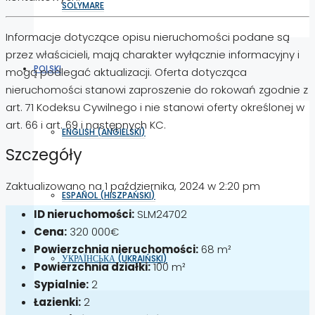
SOLYMARE
Informacje dotyczące opisu nieruchomości podane są
przez właścicieli, mają charakter wyłącznie informacyjny i
POLSKI
mogą podlegać aktualizacji. Oferta dotycząca
nieruchomości stanowi zaproszenie do rokowań zgodnie z
art. 71 Kodeksu Cywilnego i nie stanowi oferty określonej w
art. 66 i art. 69 i następnych KC.
ENGLISH
(
ANGIELSKI
)
Szczegóły
Zaktualizowano na 1 października, 2024 w 2:20 pm
ESPAÑOL
(
HISZPAŃSKI
)
ID nieruchomości:
SLM24702
Cena:
320 000€
Powierzchnia nieruchomości:
68 m²
УКРАЇНСЬКА
(
UKRAIŃSKI
)
Powierzchnia działki:
100 m²
Sypialnie:
2
Łazienki:
2