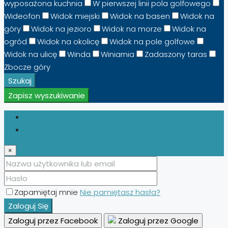
wyposażona kuchnia
W pierwszej linii pola golfowego
Wideofon
Widok miejski
Widok na basen
Widok na
góry
Widok na jezioro
Widok na morze
Widok na
ogród
Widok na okolicę
Widok na pole golfowe
Widok na ulicę
Winda
Winiarnia
Zadaszony taras
Zbocze góry
Szukaj
Zapisz wyszukiwanie
Zaloguj Się
Zarejestruj
×
Zapamiętaj mnie
Nie pamiętasz hasła?
Zaloguj Się
Zaloguj przez Facebook
Zaloguj przez Google