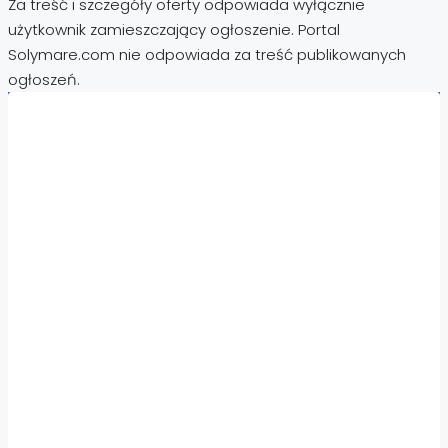
Za treść i szczegóły oferty odpowiada wyłącznie
użytkownik zamieszczający ogłoszenie. Portal
Solymare.com nie odpowiada za treść publikowanych
ogłoszeń.
Nieruchomości:
Nieruchomości Hiszpania
Nieruchomości Emiraty Arabskie Dubaj
Nieruchomości Cypr Północny
Nieruchomości Włochy
Nieruchomości Chorwacja
Nieruchomości Egipt
Nieruchomości Cypr
Nieruchomości Tajlandia
Nieruchomości Turcja
Nieruchomości Bułgaria
Nieruchomości za granicą