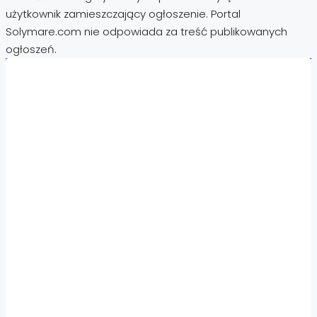
użytkownik zamieszczający ogłoszenie. Portal
Solymare.com nie odpowiada za treść publikowanych
ogłoszeń.
Nieruchomości:
Nieruchomości Hiszpania
Nieruchomości Emiraty Arabskie Dubaj
Nieruchomości Cypr Północny
Nieruchomości Włochy
Nieruchomości Chorwacja
Nieruchomości Egipt
Nieruchomości Cypr
Nieruchomości Tajlandia
Nieruchomości Turcja
Nieruchomości Bułgaria
Nieruchomości za granicą