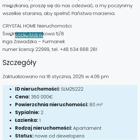
mieszkania, proszę się do nas odezwać, a my poczynimy
wszelkie starania, aby spełnić Państwa marzenia.
CRYSTAL HOME Nieruchomości
Świdnica, ul. Licznikowa 5/8
DODAJ OFERTĘ
Inga Zawadzka – Furmanek
numer licencji 22999, tel. +48 534 868 281
Szczegóły
Zaktualizowano na 16 stycznia, 2025 w 4:06 pm
ID nieruchomości:
SLM25222
Cena:
350 000€
Powierzchnia nieruchomości:
80 m²
Sypialnie:
2
Łazienka:
1
Rodzaj nieruchomości:
Apartament
Status:
nowe od dewelopera