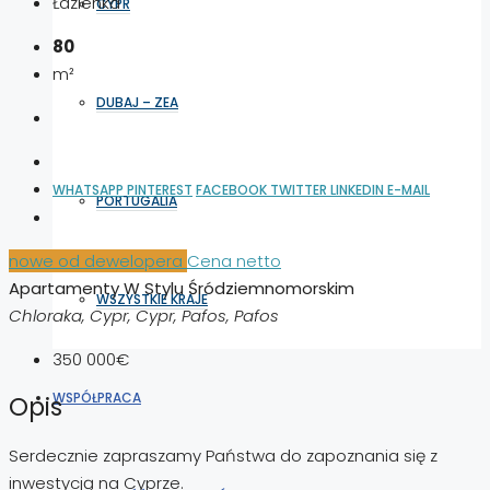
Łazienka
CYPR
80
m²
DUBAJ – ZEA
WHATSAPP
PINTEREST
FACEBOOK
TWITTER
LINKEDIN
E-MAIL
PORTUGALIA
nowe od dewelopera
Cena netto
Apartamenty W Stylu Śródziemnomorskim
WSZYSTKIE KRAJE
Chloraka, Cypr, Cypr, Pafos, Pafos
350 000€
WSPÓŁPRACA
Opis
Serdecznie zapraszamy Państwa do zapoznania się z
inwestycją na Cyprze.