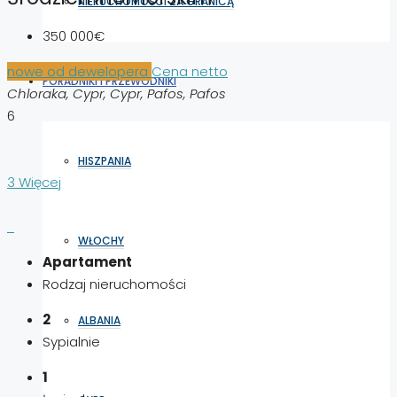
NIERUCHOMOŚCI ZA GRANICĄ
350 000€
nowe od dewelopera
Cena netto
PORADNIKI I PRZEWODNIKI
Chloraka, Cypr, Cypr, Pafos, Pafos
6
HISZPANIA
3 Więcej
WŁOCHY
Apartament
Rodzaj nieruchomości
2
ALBANIA
Sypialnie
1