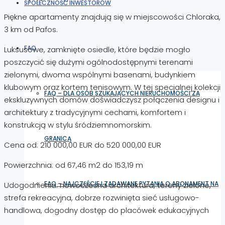
SPOŁECZNOŚĆ INWESTORÓW
Piękne apartamenty znajdują się w miejscowości Chloraka,
3 km od Pafos.
FAQ
Luksusowe, zamknięte osiedle, które będzie mogło
poszczycić się dużymi ogólnodostępnymi terenami
zielonymi, dwoma wspólnymi basenami, budynkiem
klubowym oraz kortem tenisowym. W tej specjalnej kolekcji
FAQ – DLA OSÓB SZUKAJĄCYCH NIERUCHOMOŚCI ZA
ekskluzywnych domów doświadczysz połączenia designu i
architektury z tradycyjnymi cechami, komfortem i
konstrukcją w stylu śródziemnomorskim.
GRANICĄ
Cena od: 210 000,00 EUR do 520 000,00 EUR
Powierzchnia: od 67,46 m2 do 153,19 m
FAQ – NAJCZĘŚCIEJ ZADAWANE PYTANIA O ABONAMENT NA
Udogodnienia: nowoczesna architektura, tereny zielone,
strefa rekreacyjna, dobrze rozwinięta sieć usługowo-
handlowa, dogodny dostęp do placówek edukacyjnych