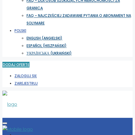
FAQ – DLA OSÓB SZUKAJĄCYCH NIERUCHOMOŚCI ZA
GRANICĄ
FAQ – NAJCZĘŚCIEJ ZADAWANE PYTANIA O ABONAMENT NA
SOLYMARE
POLSKI
ENGLISH
(
ANGIELSKI
)
ESPAÑOL
(
HISZPAŃSKI
)
УКРАЇНСЬКА
(
UKRAIŃSKI
)
DODAJ OFERTĘ
ZALOGUJ SIĘ
ZAREJESTRUJ
WYBIERZ LOKALIZACJĘ