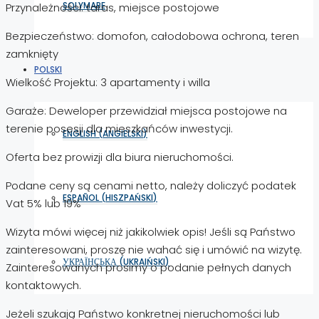
SOLYMARE
Przynależności: taras, miejsce postojowe
Bezpieczeństwo: domofon, całodobowa ochrona, teren
zamknięty
POLSKI
Wielkość Projektu: 3 apartamenty i willa
Garaże: Deweloper przewidział miejsca postojowe na
terenie posesji dla mieszkańców inwestycji.
ENGLISH
(
ANGIELSKI
)
Oferta bez prowizji dla biura nieruchomości.
Podane ceny są cenami netto, należy doliczyć podatek
ESPAÑOL
(
HISZPAŃSKI
)
Vat 5% lub 19%
Wizyta mówi więcej niż jakikolwiek opis! Jeśli są Państwo
zainteresowani, proszę nie wahać się i umówić na wizytę.
УКРАЇНСЬКА
(
UKRAIŃSKI
)
Zainteresowanych prosimy o podanie pełnych danych
kontaktowych.
Jeżeli szukają Państwo konkretnej nieruchomości lub