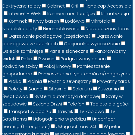
Elektryczne rolety
Gabinet
Grill
Handicap Accessible
Internet - Wi-Fi
Kamery monitorujące
Klimatyzacja
Kominek
Kryty basen
Lodówka
Mikrofala
Niedaleko plaży
Nieumeblowane
Niezadaszony taras
Ogrzewanie podłogowe (częściowe)
Ogrzewanie
podłogowe w łazienkach
Opcjonalne wyposażenie
Osiedle zamknięte
Panele słoneczne
Panoramiczny
widok
Patio
Piwnica
Podgrzewany basen
Podwójne szyby
Pokój kinowy
Pomieszczenie
gospodarcze
Pomieszczenie typu komórka/magazynek
Pralka
Pralnia
Prysznic zewnętrzny
Prywatny taras
Rolety
Sauna
Siłownia
Solarium
Suszarnia
Światłowód
System automatyki domowej
Szafy w
zabudowie
Szklane Drzwi
Telefon
Toaleta dla gości
Transport w pobliżu
Trawnik
TV kablowa
TV
Satelitarna
Udogodnienia w pobliżu
Underfloor
heating (throughout)
Usługi ochrony 24h
W pełni
wyposażona kuchnia
W pierwszej linii pola golfowego