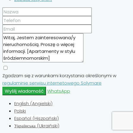
Zgadzam się z warunkami korzystania określonymi w
regulaminie serwisu internetowego Solymare
Wyślij wiadomość
WhatsApp
English
(
Angielski
)
Polski
Español
(
Hiszpański
)
Українська
(
Ukraiński
)