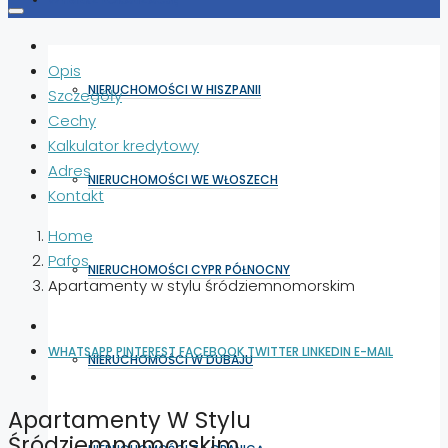
Opis
NIERUCHOMOŚCI W HISZPANII
Szczegóły
Cechy
Kalkulator kredytowy
Adres
NIERUCHOMOŚCI WE WŁOSZECH
Kontakt
Home
Pafos
NIERUCHOMOŚCI CYPR PÓŁNOCNY
Apartamenty w stylu śródziemnomorskim
WHATSAPP
PINTEREST
FACEBOOK
TWITTER
LINKEDIN
E-MAIL
NIERUCHOMOŚCI W DUBAJU
Apartamenty W Stylu
Śródziemnomorskim