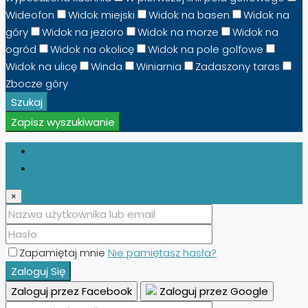
Wideofon
Widok miejski
Widok na basen
Widok na
góry
Widok na jezioro
Widok na morze
Widok na
ogród
Widok na okolicę
Widok na pole golfowe
Widok na ulicę
Winda
Winiarnia
Zadaszony taras
Zbocze góry
Szukaj
Zapisz wyszukiwanie
Zaloguj Się
Zarejestruj
×
Zapamiętaj mnie
Nie pamiętasz hasła?
Zaloguj Się
Zaloguj przez Facebook
Zaloguj przez Google