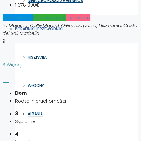
NIERUCHOMOŚCI ZA GRANICĄ
1 378 000€
rynek wtórny
Do negocjacji
Top oferta
La Mairena, Calle Madrid, Ojén, Hiszpania, Hiszpania, Costa
PORADNIKI I PRZEWODNIKI
del Sol, Marbella
9
HISZPANIA
6 Więcej
WŁOCHY
Dom
Rodzaj nieruchomości
3
ALBANIA
Sypialnie
4