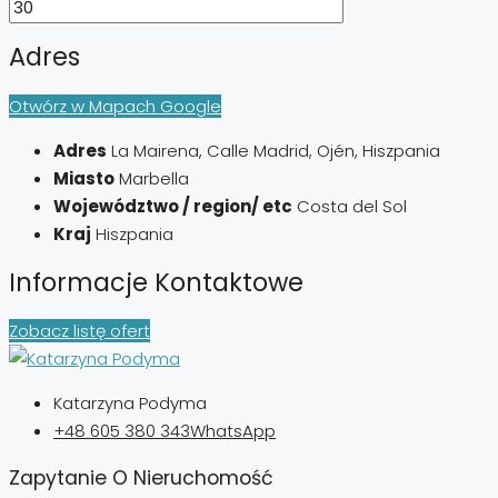
Adres
Otwórz w Mapach Google
Adres
La Mairena, Calle Madrid, Ojén, Hiszpania
Miasto
Marbella
Województwo / region/ etc
Costa del Sol
Kraj
Hiszpania
Informacje Kontaktowe
Zobacz listę ofert
Katarzyna Podyma
+48 605 380 343
WhatsApp
Zapytanie O Nieruchomość