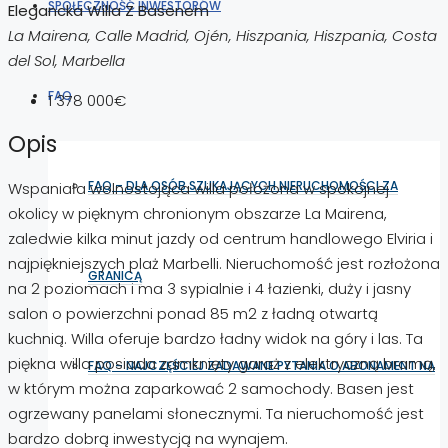
SPOŁECZNOŚĆ INWESTORÓW
Elegancka Willa Z Basenem
La Mairena, Calle Madrid, Ojén, Hiszpania, Hiszpania, Costa
del Sol, Marbella
FAQ
1 378 000€
Opis
FAQ – DLA OSÓB SZUKAJĄCYCH NIERUCHOMOŚCI ZA
Wspaniała wolnostojąca willa położona w spokojnej
okolicy w pięknym chronionym obszarze La Mairena,
zaledwie kilka minut jazdy od centrum handlowego Elviria i
najpiękniejszych plaż Marbelli. Nieruchomość jest rozłożona
GRANICĄ
na 2 poziomach i ma 3 sypialnie i 4 łazienki, duży i jasny
salon o powierzchni ponad 85 m2 z ładną otwartą
kuchnią. Willa oferuje bardzo ładny widok na góry i las. Ta
piękna willa posiada zamknięty garaż z elektryczną bramą,
FAQ – NAJCZĘŚCIEJ ZADAWANE PYTANIA O ABONAMENT NA
w którym można zaparkować 2 samochody. Basen jest
ogrzewany panelami słonecznymi. Ta nieruchomość jest
bardzo dobrą inwestycją na wynajem.