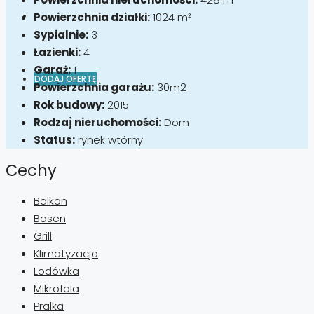
Powierzchnia działki:
1024 m²
Sypialnie:
3
Łazienki:
4
Garaż:
1
DODAJ OFERTĘ
Powierzchnia garażu:
30m2
Rok budowy:
2015
Rodzaj nieruchomości:
Dom
Status:
rynek wtórny
Cechy
Balkon
Basen
Grill
Klimatyzacja
Lodówka
Mikrofala
Pralka