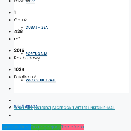
Łazienki
CYPR
1
Garaż
DUBAJ – ZEA
428
m²
2015
PORTUGALIA
Rok budowy
1024
Działka m²
WSZYSTKIE KRAJE
WSPÓŁPRACA
WHATSAPP
PINTEREST
FACEBOOK
TWITTER
LINKEDIN
E-MAIL
rynek wtórny
Do negocjacji
Top oferta