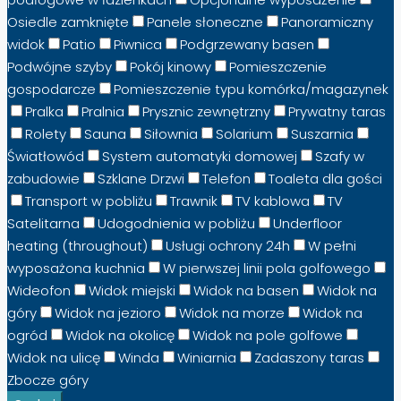
Osiedle zamknięte
Panele słoneczne
Panoramiczny
widok
Patio
Piwnica
Podgrzewany basen
Podwójne szyby
Pokój kinowy
Pomieszczenie
gospodarcze
Pomieszczenie typu komórka/magazynek
Pralka
Pralnia
Prysznic zewnętrzny
Prywatny taras
Rolety
Sauna
Siłownia
Solarium
Suszarnia
Światłowód
System automatyki domowej
Szafy w
zabudowie
Szklane Drzwi
Telefon
Toaleta dla gości
Transport w pobliżu
Trawnik
TV kablowa
TV
Satelitarna
Udogodnienia w pobliżu
Underfloor
heating (throughout)
Usługi ochrony 24h
W pełni
wyposażona kuchnia
W pierwszej linii pola golfowego
Wideofon
Widok miejski
Widok na basen
Widok na
góry
Widok na jezioro
Widok na morze
Widok na
ogród
Widok na okolicę
Widok na pole golfowe
Widok na ulicę
Winda
Winiarnia
Zadaszony taras
Zbocze góry