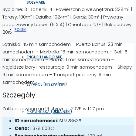
SOLYMARE
Sypialnie: 3 | Łazienki: 4 | Powierzchnia wewnętrzna: 328m² |
Tarasy: 100m² | Działka: 1024m² | Garaż: 30m² | Prywatny
podgrzewany basen (9 X 4) | Orientacja: N/E | Rok budowy:
POLSKI
2015
Lotnisko: 45 min samochodem – Puerto Banus: 23 min
samochodem – Marbella: 16 min samochodem – Golf: 5
ENGLISH
(
ANGIELSKI
)
min samochodem – Plaża: 10 min samochodem –
Najbliższe bary i restauracje: 9 min samochodem – Sklepy:
9 min samochodem – Transport publiczny: 9 min
samochodem
ESPAÑOL
(
HISZPAŃSKI
)
Szczegóły
Zaktualizowano na 16 stycznia, 2025 w 1:27 pm
УКРАЇНСЬКА
(
UKRAIŃSKI
)
ID nieruchomości:
SLM28635
Cena:
1 378 000€
Powierzchnia nieruchomości:
428 m²