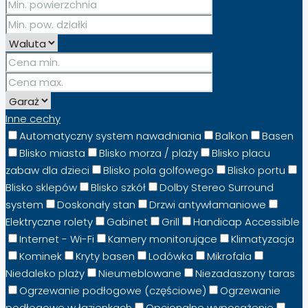
Inne cechy
Automatyczny system nawadniania
Balkon
Basen
Blisko miasta
Blisko morza / plaży
Blisko placu
zabaw dla dzieci
Blisko pola golfowego
Blisko portu
Blisko sklepów
Blisko szkół
Dolby Stereo Surround
system
Doskonały stan
Drzwi antywłamaniowe
Elektryczne rolety
Gabinet
Grill
Handicap Accessible
Internet - Wi-Fi
Kamery monitorujące
Klimatyzacja
Kominek
Kryty basen
Lodówka
Mikrofala
Niedaleko plaży
Nieumeblowane
Niezadaszony taras
Ogrzewanie podłogowe (częściowe)
Ogrzewanie
podłogowe w łazienkach
Opcjonalne wyposażenie