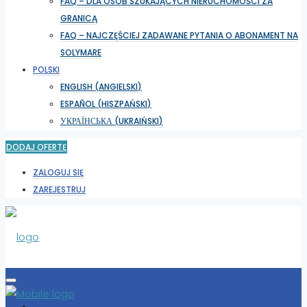
FAQ – DLA OSÓB SZUKAJĄCYCH NIERUCHOMOŚCI ZA
GRANICĄ
FAQ – NAJCZĘŚCIEJ ZADAWANE PYTANIA O ABONAMENT NA
SOLYMARE
POLSKI
ENGLISH
(
ANGIELSKI
)
ESPAÑOL
(
HISZPAŃSKI
)
УКРАЇНСЬКА
(
UKRAIŃSKI
)
DODAJ OFERTĘ
ZALOGUJ SIĘ
ZAREJESTRUJ
WYBIERZ LOKALIZACJĘ