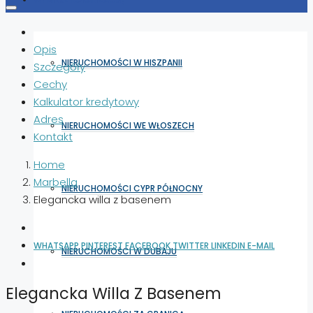
Opis
NIERUCHOMOŚCI W HISZPANII
Szczegóły
Cechy
Kalkulator kredytowy
Adres
NIERUCHOMOŚCI WE WŁOSZECH
Kontakt
Home
Marbella
NIERUCHOMOŚCI CYPR PÓŁNOCNY
Elegancka willa z basenem
WHATSAPP
PINTEREST
FACEBOOK
TWITTER
LINKEDIN
E-MAIL
NIERUCHOMOŚCI W DUBAJU
Elegancka Willa Z Basenem