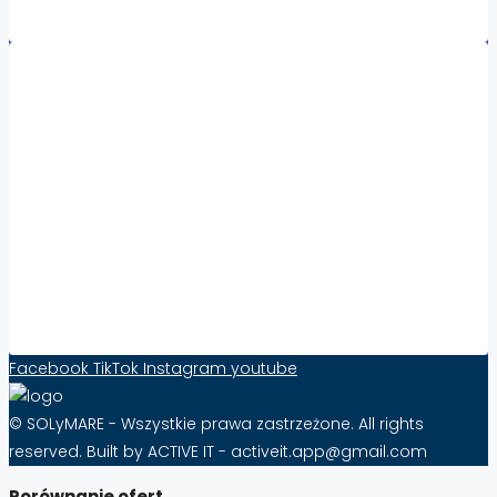
Współpraca:
Zwiększ Widoczność i Sprzedaż Nieruchomości
za Granicą z Solymare – Skuteczność Już od
10 zł Miesięcznie!
FAQ – Najczęściej Zadawane Pytania o
Abonament na Solymare
Formularz kontaktowy
Facebook
TikTok
Instagram
youtube
© SOLyMARE - Wszystkie prawa zastrzeżone. All rights
reserved. Built by ACTIVE IT - activeit.app@gmail.com
Porównanie ofert