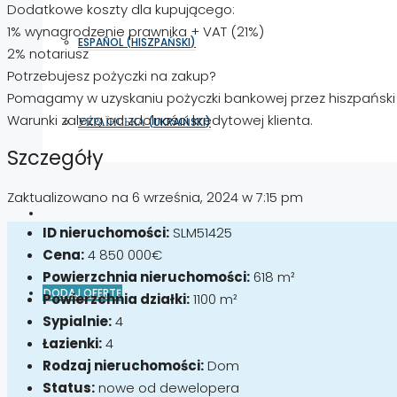
Dodatkowe koszty dla kupującego:
1% wynagrodzenie prawnika + VAT (21%)
ESPAÑOL
(
HISZPAŃSKI
)
2% notariusz
Potrzebujesz pożyczki na zakup?
Pomagamy w uzyskaniu pożyczki bankowej przez hiszpański
Warunki zależą od zdolności kredytowej klienta.
УКРАЇНСЬКА
(
UKRAIŃSKI
)
Szczegóły
Zaktualizowano na 6 września, 2024 w 7:15 pm
ID nieruchomości:
SLM51425
Cena:
4 850 000€
Powierzchnia nieruchomości:
618 m²
DODAJ OFERTĘ
Powierzchnia działki:
1100 m²
Sypialnie:
4
Łazienki:
4
Rodzaj nieruchomości:
Dom
Status:
nowe od dewelopera