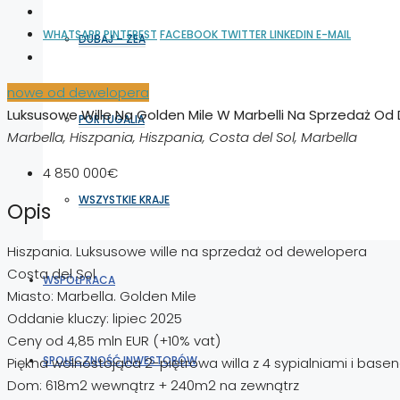
WHATSAPP
PINTEREST
FACEBOOK
TWITTER
LINKEDIN
E-MAIL
DUBAJ – ZEA
nowe od dewelopera
Luksusowe Wille Na Golden Mile W Marbelli Na Sprzedaż O
PORTUGALIA
Marbella, Hiszpania, Hiszpania, Costa del Sol, Marbella
4 850 000€
WSZYSTKIE KRAJE
Opis
Hiszpania. Luksusowe wille na sprzedaż od dewelopera
Costa del Sol
WSPÓŁPRACA
Miasto: Marbella. Golden Mile
Oddanie kluczy: lipiec 2025
Ceny od 4,85 mln EUR (+10% vat)
SPOŁECZNOŚĆ INWESTORÓW
Piękna wolnostojąca 2-piętrowa willa z 4 sypialniami i bas
Dom: 618m2 wewnątrz + 240m2 na zewnątrz