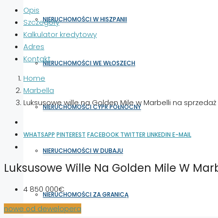
Opis
NIERUCHOMOŚCI W HISZPANII
Szczegóły
Kalkulator kredytowy
Adres
Kontakt
NIERUCHOMOŚCI WE WŁOSZECH
Home
Marbella
Luksusowe wille na Golden Mile w Marbelli na sprzeda
NIERUCHOMOŚCI CYPR PÓŁNOCNY
WHATSAPP
PINTEREST
FACEBOOK
TWITTER
LINKEDIN
E-MAIL
NIERUCHOMOŚCI W DUBAJU
Luksusowe Wille Na Golden Mile W Mar
4 850 000€
NIERUCHOMOŚCI ZA GRANICĄ
nowe od dewelopera