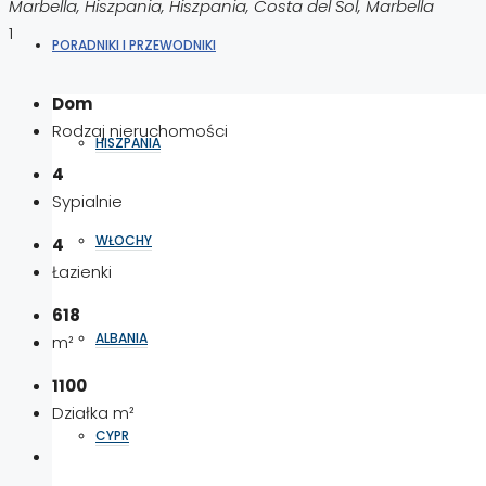
Marbella, Hiszpania, Hiszpania, Costa del Sol, Marbella
1
PORADNIKI I PRZEWODNIKI
Dom
Rodzaj nieruchomości
HISZPANIA
4
Sypialnie
WŁOCHY
4
Łazienki
618
ALBANIA
m²
1100
Działka m²
CYPR