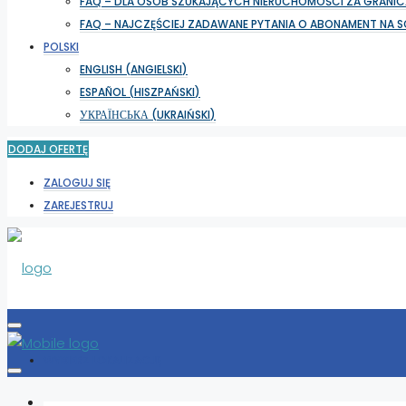
FAQ – DLA OSÓB SZUKAJĄCYCH NIERUCHOMOŚCI ZA GRANIC
FAQ – NAJCZĘŚCIEJ ZADAWANE PYTANIA O ABONAMENT NA 
POLSKI
ENGLISH
(
ANGIELSKI
)
ESPAÑOL
(
HISZPAŃSKI
)
УКРАЇНСЬКА
(
UKRAIŃSKI
)
DODAJ OFERTĘ
ZALOGUJ SIĘ
ZAREJESTRUJ
WYBIERZ LOKALIZACJĘ