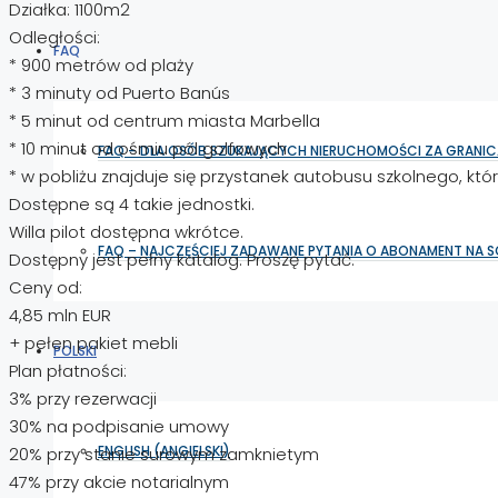
Działka: 1100m2
Odległości:
FAQ
* 900 metrów od plaży
* 3 minuty od Puerto Banús
* 5 minut od centrum miasta Marbella
* 10 minut od ośmiu pól golfowych
FAQ – DLA OSÓB SZUKAJĄCYCH NIERUCHOMOŚCI ZA GRANIC
* w pobliżu znajduje się przystanek autobusu szkolnego, któ
Dostępne są 4 takie jednostki.
Willa pilot dostępna wkrótce.
FAQ – NAJCZĘŚCIEJ ZADAWANE PYTANIA O ABONAMENT NA 
Dostępny jest pełny katalog. Proszę pytać.
Ceny od:
4,85 mln EUR
+ pełen pakiet mebli
POLSKI
Plan płatności:
3% przy rezerwacji
30% na podpisanie umowy
ENGLISH
(
ANGIELSKI
)
20% przy stanie surowym zamknietym
47% przy akcie notarialnym