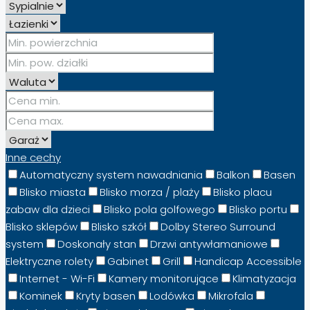
Inne cechy
Automatyczny system nawadniania
Balkon
Basen
Blisko miasta
Blisko morza / plaży
Blisko placu
zabaw dla dzieci
Blisko pola golfowego
Blisko portu
Blisko sklepów
Blisko szkół
Dolby Stereo Surround
system
Doskonały stan
Drzwi antywłamaniowe
Elektryczne rolety
Gabinet
Grill
Handicap Accessible
Internet - Wi-Fi
Kamery monitorujące
Klimatyzacja
Kominek
Kryty basen
Lodówka
Mikrofala