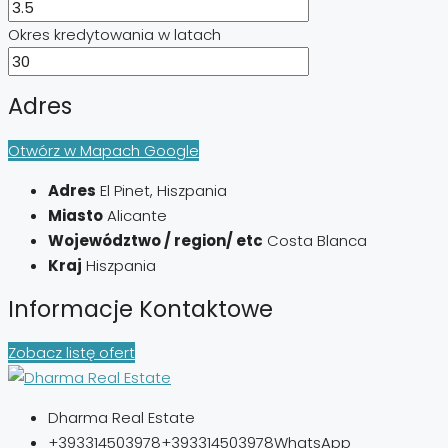
Okres kredytowania w latach
Adres
Otwórz w Mapach Google
Adres
El Pinet, Hiszpania
Miasto
Alicante
Województwo / region/ etc
Costa Blanca
Kraj
Hiszpania
Informacje Kontaktowe
Zobacz listę ofert
Dharma Real Estate
+393314503978
+393314503978
WhatsApp