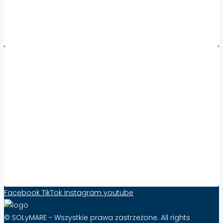
Nieruchomości Kalabria
Nieruchomości za granicą – wszystkie regiony
Współpraca:
Zwiększ Widoczność i Sprzedaż Nieruchomości
za Granicą z Solymare – Skuteczność Już od
10 zł Miesięcznie!
FAQ – Najczęściej Zadawane Pytania o
Abonament na Solymare
Formularz kontaktowy
Facebook
TikTok
Instagram
youtube
© SOLyMARE - Wszystkie prawa zastrzeżone. All rights