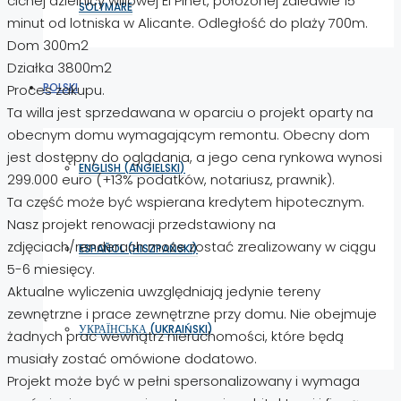
cichej dzielnicy willowej El Pinet, położonej zaledwie 15
SOLYMARE
minut od lotniska w Alicante. Odległość do plaży 700m.
Dom 300m2
Działka 3800m2
POLSKI
Proces zakupu.
Ta willa jest sprzedawana w oparciu o projekt oparty na
obecnym domu wymagającym remontu. Obecny dom
jest dostępny do oglądania, a jego cena rynkowa wynosi
ENGLISH
(
ANGIELSKI
)
299.000 euro (+13% podatków, notariusz, prawnik).
Ta część może być wspierana kredytem hipotecznym.
Nasz projekt renowacji przedstawiony na
zdjęciach/renderach może zostać zrealizowany w ciągu
ESPAÑOL
(
HISZPAŃSKI
)
5-6 miesięcy.
Aktualne wyliczenia uwzględniają jedynie tereny
zewnętrzne i prace zewnętrzne przy domu. Nie obejmuje
УКРАЇНСЬКА
(
UKRAIŃSKI
)
żadnych prac wewnątrz nieruchomości, które będą
musiały zostać omówione dodatowo.
Projekt może być w pełni spersonalizowany i wymaga