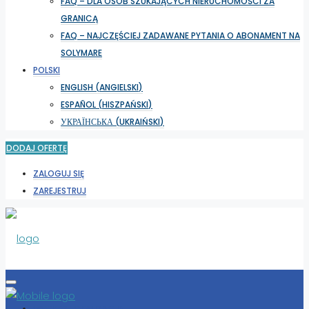
FAQ – DLA OSÓB SZUKAJĄCYCH NIERUCHOMOŚCI ZA
GRANICĄ
FAQ – NAJCZĘŚCIEJ ZADAWANE PYTANIA O ABONAMENT NA
SOLYMARE
POLSKI
ENGLISH
(
ANGIELSKI
)
ESPAÑOL
(
HISZPAŃSKI
)
УКРАЇНСЬКА
(
UKRAIŃSKI
)
DODAJ OFERTĘ
ZALOGUJ SIĘ
ZAREJESTRUJ
WYBIERZ LOKALIZACJĘ