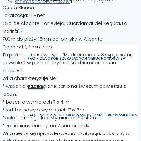
SPOŁECZNOŚĆ INWESTORÓW
Costa Blanca
Lokalizacja: El Pinet
Okolice Alicante, Torrevieja, Guardamar del Segura, La
FAQ
Marina
700m do plaży. 15min do lotniska w Alicante
Cena od: 1,2 mln euro
Ta piekna, luksusowa willa ’Mediterraneo’ z 3 sypialniami,
FAQ – DLA OSÓB SZUKAJĄCYCH NIERUCHOMOŚCI ZA
pozwoli Ci w pełni cieszyć się śródziemnomorskim
klimatem.
Willa charakteryzuje się:
* wspaniałe zacienione patio na świeżym powietrzu z
GRANICĄ
jacuzzi
* basen o wymiarach 7 x 4 m
*kort tenisowy o wymiarach 17x35m
FAQ – NAJCZĘŚCIEJ ZADAWANE PYTANIA O ABONAMENT NA
*pole do minigolfa o wymiarach 60x40m
* zacieniony parking na 2 samochody
Willa cieszy się uprzywilejowaną lokalizacją, położoną w