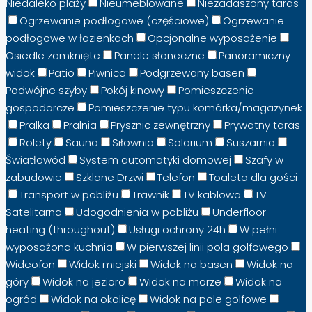
Niedaleko plaży
Nieumeblowane
Niezadaszony taras
Ogrzewanie podłogowe (częściowe)
Ogrzewanie
podłogowe w łazienkach
Opcjonalne wyposażenie
Osiedle zamknięte
Panele słoneczne
Panoramiczny
widok
Patio
Piwnica
Podgrzewany basen
Podwójne szyby
Pokój kinowy
Pomieszczenie
gospodarcze
Pomieszczenie typu komórka/magazynek
Pralka
Pralnia
Prysznic zewnętrzny
Prywatny taras
Rolety
Sauna
Siłownia
Solarium
Suszarnia
Światłowód
System automatyki domowej
Szafy w
zabudowie
Szklane Drzwi
Telefon
Toaleta dla gości
Transport w pobliżu
Trawnik
TV kablowa
TV
Satelitarna
Udogodnienia w pobliżu
Underfloor
heating (throughout)
Usługi ochrony 24h
W pełni
wyposażona kuchnia
W pierwszej linii pola golfowego
Wideofon
Widok miejski
Widok na basen
Widok na
góry
Widok na jezioro
Widok na morze
Widok na
ogród
Widok na okolicę
Widok na pole golfowe