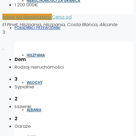
NIERUCHOMOŚCI ZA GRANICĄ
1 200 000€
nowe od dewelopera
Cena od
El Pinet, Hiszpania, Hiszpania, Costa Blanca, Alicante
PORADNIKI I PRZEWODNIKI
3
HISZPANIA
Dom
Rodzaj nieruchomości
3
WŁOCHY
Sypialnie
2
Łazienki
ALBANIA
2
Garaże