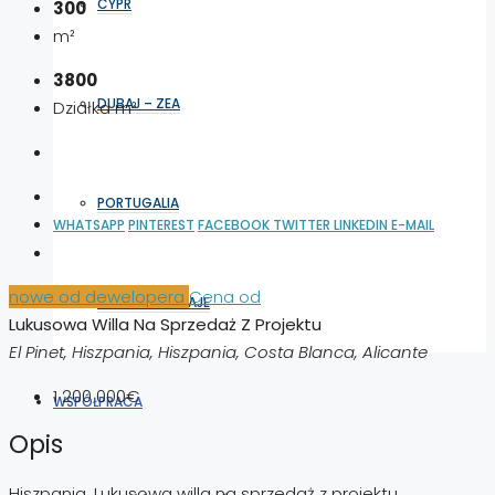
CYPR
300
m²
3800
DUBAJ – ZEA
Działka m²
PORTUGALIA
WHATSAPP
PINTEREST
FACEBOOK
TWITTER
LINKEDIN
E-MAIL
nowe od dewelopera
Cena od
WSZYSTKIE KRAJE
Lukusowa Willa Na Sprzedaż Z Projektu
El Pinet, Hiszpania, Hiszpania, Costa Blanca, Alicante
1 200 000€
WSPÓŁPRACA
Opis
Hiszpania. Lukusowa willa na sprzedaż z projektu.