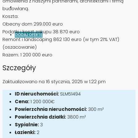
omówienia z naszymi partnerami, architektami i firmą
budowlaną.
Koszta:
Obecny dom 299.000 euro
Podatki i koszt zakupu 38 870 euro
DODAJ OFERTĘ
Remont i landscaping 862 130 euro (w tym 21% VAT)
(oszacowanie)
Razem: 1 200 000 euro
Szczegóły
Zaktualizowano na 16 stycznia, 2025 w 1:22 pm
ID nieruchomości:
SLM51494
Cena:
1 200 000€
Powierzchnia nieruchomości:
300 m²
Powierzchnia działki:
3800 m²
Sypialnie:
3
Łazienki:
2