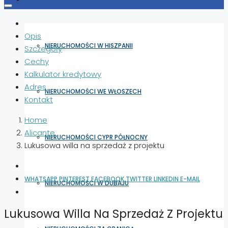
Opis
NIERUCHOMOŚCI W HISZPANII
Szczegóły
Cechy
Kalkulator kredytowy
Adres
NIERUCHOMOŚCI WE WŁOSZECH
Kontakt
Home
Alicante
NIERUCHOMOŚCI CYPR PÓŁNOCNY
Lukusowa willa na sprzedaż z projektu
WHATSAPP
PINTEREST
FACEBOOK
TWITTER
LINKEDIN
E-MAIL
NIERUCHOMOŚCI W DUBAJU
Lukusowa Willa Na Sprzedaż Z Projektu