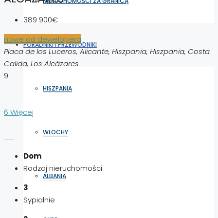
NIERUCHOMOŚCI ZA GRANICĄ
389 900€
nowe od dewelopera
PORADNIKI I PRZEWODNIKI
Placa de los Luceros, Alicante, Hiszpania, Hiszpania, Costa
Calida, Los Alcázares
9
HISZPANIA
6 Więcej
WŁOCHY
Dom
Rodzaj nieruchomości
ALBANIA
3
Sypialnie