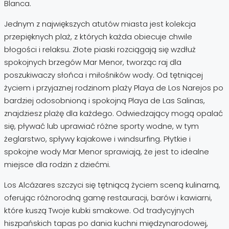
Blanca.
Jednym z największych atutów miasta jest kolekcja
przepięknych plaż, z których każda obiecuje chwile
błogości i relaksu. Złote piaski rozciągają się wzdłuż
spokojnych brzegów Mar Menor, tworząc raj dla
poszukiwaczy słońca i miłośników wody. Od tętniącej
życiem i przyjaznej rodzinom plaży Playa de Los Narejos po
bardziej odosobnioną i spokojną Playa de Las Salinas,
znajdziesz plażę dla każdego. Odwiedzający mogą opalać
się, pływać lub uprawiać różne sporty wodne, w tym
żeglarstwo, spływy kajakowe i windsurfing. Płytkie i
spokojne wody Mar Menor sprawiają, że jest to idealne
miejsce dla rodzin z dziećmi.
Los Alcázares szczyci się tętniącą życiem sceną kulinarną,
oferując różnorodną gamę restauracji, barów i kawiarni,
które kuszą Twoje kubki smakowe. Od tradycyjnych
hiszpańskich tapas po dania kuchni międzynarodowej,