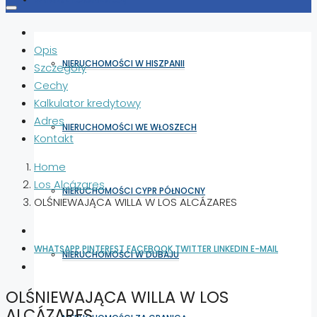
Opis
NIERUCHOMOŚCI W HISZPANII
Szczegóły
Cechy
Kalkulator kredytowy
Adres
NIERUCHOMOŚCI WE WŁOSZECH
Kontakt
Home
Los Alcázares
NIERUCHOMOŚCI CYPR PÓŁNOCNY
OLŚNIEWAJĄCA WILLA W LOS ALCÁZARES
WHATSAPP
PINTEREST
FACEBOOK
TWITTER
LINKEDIN
E-MAIL
NIERUCHOMOŚCI W DUBAJU
OLŚNIEWAJĄCA WILLA W LOS
ALCÁZARES