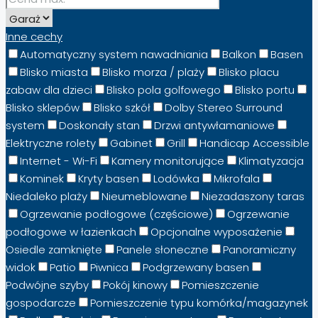
Inne cechy
Automatyczny system nawadniania
Balkon
Basen
Blisko miasta
Blisko morza / plaży
Blisko placu
zabaw dla dzieci
Blisko pola golfowego
Blisko portu
Blisko sklepów
Blisko szkół
Dolby Stereo Surround
system
Doskonały stan
Drzwi antywłamaniowe
Elektryczne rolety
Gabinet
Grill
Handicap Accessible
Internet - Wi-Fi
Kamery monitorujące
Klimatyzacja
Kominek
Kryty basen
Lodówka
Mikrofala
Niedaleko plaży
Nieumeblowane
Niezadaszony taras
Ogrzewanie podłogowe (częściowe)
Ogrzewanie
podłogowe w łazienkach
Opcjonalne wyposażenie
Osiedle zamknięte
Panele słoneczne
Panoramiczny
widok
Patio
Piwnica
Podgrzewany basen
Podwójne szyby
Pokój kinowy
Pomieszczenie
gospodarcze
Pomieszczenie typu komórka/magazynek