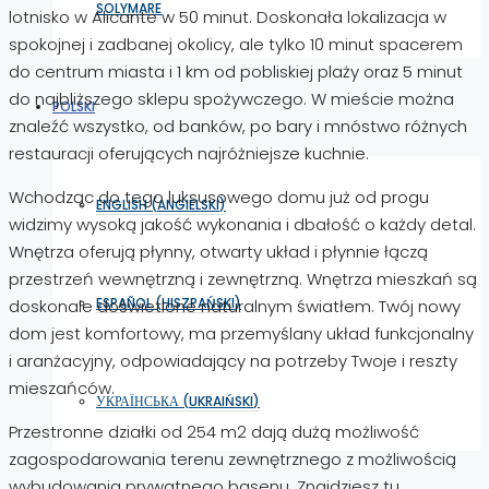
SOLYMARE
lotnisko w Alicante w 50 minut. Doskonała lokalizacja w
spokojnej i zadbanej okolicy, ale tylko 10 minut spacerem
do centrum miasta i 1 km od pobliskiej plaży oraz 5 minut
do najbliższego sklepu spożywczego. W mieście można
POLSKI
znaleźć wszystko, od banków, po bary i mnóstwo różnych
restauracji oferujących najróżniejsze kuchnie.
Wchodząc do tego luksusowego domu już od progu
ENGLISH
(
ANGIELSKI
)
widzimy wysoką jakość wykonania i dbałość o każdy detal.
Wnętrza oferują płynny, otwarty układ i płynnie łączą
przestrzeń wewnętrzną i zewnętrzną. Wnętrza mieszkań są
ESPAÑOL
(
HISZPAŃSKI
)
doskonale doświetlone naturalnym światłem. Twój nowy
dom jest komfortowy, ma przemyślany układ funkcjonalny
i aranżacyjny, odpowiadający na potrzeby Twoje i reszty
mieszańców.
УКРАЇНСЬКА
(
UKRAIŃSKI
)
Przestronne działki od 254 m2 dają dużą możliwość
zagospodarowania terenu zewnętrznego z możliwością
wybudowania prywatnego basenu. Znajdziesz tu