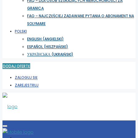
FAQ – DLA OSÓB SZUKAJĄCYCH NIERUCHOMOŚCI ZA
GRANICĄ
FAQ – NAJCZĘŚCIEJ ZADAWANE PYTANIA O ABONAMENT NA
SOLYMARE
POLSKI
ENGLISH
(
ANGIELSKI
)
ESPAÑOL
(
HISZPAŃSKI
)
УКРАЇНСЬКА
(
UKRAIŃSKI
)
DODAJ OFERTĘ
ZALOGUJ SIĘ
ZAREJESTRUJ
WYBIERZ LOKALIZACJĘ