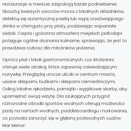
restauracje w mieście zaspokoją każde podniebienie.
Skosztuj świeżych owoców morza z lokalnych składników,
delektuj się autentyczną paellą lub wypij orzeźwiającego
drinka w chiringuito przy plaży, podziwiając wspaniałe
widoki. Ciepła i gościnna atmosfera miejskich jadłodajni
potęguje ogólne doznania kulinarne, sprawiając, że jest to
prawdziwa rozkosz dla miłośników jedzenia.
Oprócz plaż i lokali gastronomicznych, Los Alcázares
oferuje wiele atrakcji, które zapewnią odwiedzającym
rozrywkę. Przeglądaj urocze uliczki w centrum miasta,
usiane sklepami, butikami i sklepami rzemieślniczymi.
Odkryj lokalne rękodzieło, pamiątki i wyjątkowe skarby, aby
upamiętnić swoją wizytę. Dla szukających przygód
różnorodne ośrodki sportów wodnych oferują możliwości
jazdy na nartach wodnych, paddleboardingu i nurkowania,
co pozwala zanurzyć się w głębiny podwodnych cudów
Mar Menor.