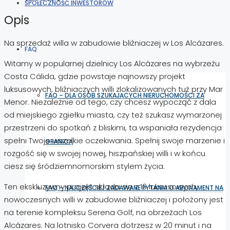
SPOŁECZNOŚĆ INWESTORÓW
Opis
Na sprzedaż willa w zabudowie bliźniaczej w Los Alcázares.
FAQ
Witamy w popularnej dzielnicy Los Alcázares na wybrzeżu
Costa Cálida, gdzie powstaje najnowszy projekt
luksusowych, bliźniaczych willi zlokalizowanych tuż przy Mar
FAQ – DLA OSÓB SZUKAJĄCYCH NIERUCHOMOŚCI ZA
Menor. Niezależnie od tego, czy chcesz wypocząć z dala
od miejskiego zgiełku miasta, czy też szukasz wymarzonej
przestrzeni do spotkań z bliskimi, ta wspaniała rezydencja
spełni Twoje wszelkie oczekiwania. Spełnij swoje marzenie i
GRANICĄ
rozgość się w swojej nowej, hiszpańskiej willi i w końcu
ciesz się śródziemnomorskim stylem życia.
Ten ekskluzywny projekt składa się z 16 luksusowych,
FAQ – NAJCZĘŚCIEJ ZADAWANE PYTANIA O ABONAMENT NA
nowoczesnych willi w zabudowie bliźniaczej i położony jest
na terenie kompleksu Serena Golf, na obrzeżach Los
Alcázares. Na lotnisko Corvera dotrzesz w 20 minut i na