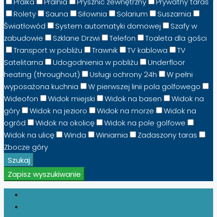
Pralka
Pralnia
Prysznic zewnętrzny
Prywatny taras
Rolety
Sauna
Siłownia
Solarium
Suszarnia
Światłowód
System automatyki domowej
Szafy w
zabudowie
Szklane Drzwi
Telefon
Toaleta dla gości
Transport w pobliżu
Trawnik
TV kablowa
TV
Satelitarna
Udogodnienia w pobliżu
Underfloor
heating (throughout)
Usługi ochrony 24h
W pełni
wyposażona kuchnia
W pierwszej linii pola golfowego
Wideofon
Widok miejski
Widok na basen
Widok na
góry
Widok na jezioro
Widok na morze
Widok na
ogród
Widok na okolicę
Widok na pole golfowe
Widok na ulicę
Winda
Winiarnia
Zadaszony taras
Zbocze góry
Szukaj
Zapisz wyszukiwanie
Zaloguj Się
Zarejestruj