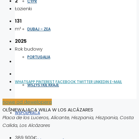
2
CYPR
Łazienki
131
m²
DUBAJ – ZEA
2025
Rok budowy
PORTUGALIA
WHATSAPP
PINTEREST
FACEBOOK
TWITTER
LINKEDIN
E-MAIL
WSZYSTKIE KRAJE
nowe od dewelopera
OLŚNIEWAJĄCA WILLA W LOS ALCÁZARES
WSPÓŁPRACA
Placa de los Luceros, Alicante, Hiszpania, Hiszpania, Costa
Calida, Los Alcázares
389 900€