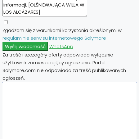
Zgadzam się z warunkami korzystania określonymi w
regulaminie serwisu internetowego Solymare
Wyślij wiadomość
WhatsApp
Za treść i szczegóły oferty odpowiada wyłącznie
użytkownik zamieszczający ogłoszenie. Portal
Solymare.com nie odpowiada za treść publikowanych
ogłoszeń.
Nieruchomości:
Nieruchomości Hiszpania
Nieruchomości Emiraty Arabskie Dubaj
Nieruchomości Cypr Północny
Nieruchomości Włochy