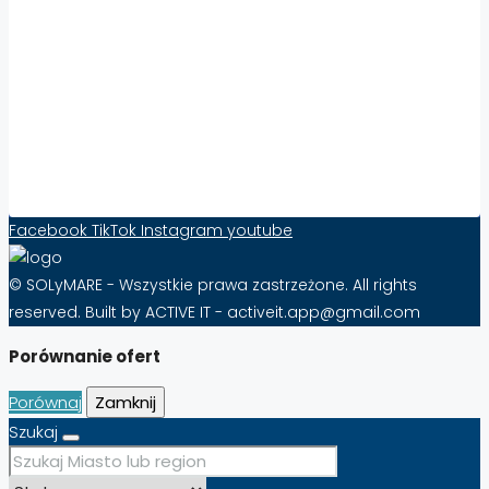
Zwiększ Widoczność i Sprzedaż Nieruchomości
za Granicą z Solymare – Skuteczność Już od
10 zł Miesięcznie!
FAQ – Najczęściej Zadawane Pytania o
Abonament na Solymare
Formularz kontaktowy
Facebook
TikTok
Instagram
youtube
© SOLyMARE - Wszystkie prawa zastrzeżone. All rights
reserved. Built by ACTIVE IT - activeit.app@gmail.com
Porównanie ofert
Porównaj
Zamknij
Szukaj