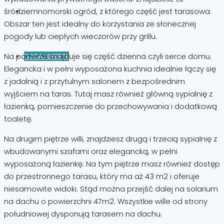
śródziemnomorski ogród, z którego część jest tarasowa.
Obszar ten jest idealny do korzystania ze słonecznej
pogody lub ciepłych wieczorów przy grillu.
Na parterze znajduje się część dzienna czyli serce domu.
DODAJ OFERTĘ
Elegancka i w pełni wyposażona kuchnia idealnie łączy się
z jadalnią i z przytulnym salonem z bezpośrednim
wyjściem na taras. Tutaj masz również główną sypialnię z
łazienką, pomieszczenie do przechowywania i dodatkową
toaletę.
Na drugim piętrze willi, znajdziesz drugą i trzecią sypialnię z
wbudowanymi szafami oraz elegancką, w pełni
wyposażoną łazienkę. Na tym piętrze masz również dostęp
do przestronnego tarasu, który ma aż 43 m2 i oferuje
niesamowite widoki. Stąd można przejść dalej na solarium
na dachu o powierzchni 47m2. Wszystkie wille od strony
południowej dysponują tarasem na dachu.