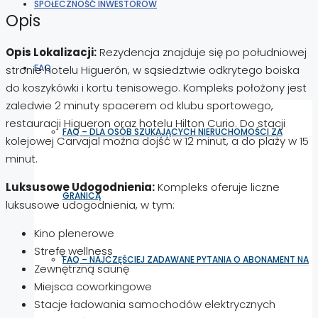
SPOŁECZNOŚĆ INWESTORÓW
Opis
Opis Lokalizacji:
Rezydencja znajduje się po południowej
FAQ
stronie hotelu Higuerón, w sąsiedztwie odkrytego boiska
do koszykówki i kortu tenisowego. Kompleks położony jest
zaledwie 2 minuty spacerem od klubu sportowego,
restauracji Higueron oraz hotelu Hilton Curio. Do stacji
FAQ – DLA OSÓB SZUKAJĄCYCH NIERUCHOMOŚCI ZA
kolejowej Carvajal można dojść w 12 minut, a do plaży w 15
minut.
Luksusowe Udogodnienia:
Kompleks oferuje liczne
GRANICĄ
luksusowe udogodnienia, w tym:
Kino plenerowe
Strefę wellness
FAQ – NAJCZĘŚCIEJ ZADAWANE PYTANIA O ABONAMENT NA
Zewnętrzną saunę
Miejsca coworkingowe
Stacje ładowania samochodów elektrycznych