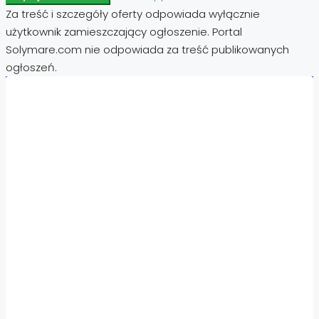
Za treść i szczegóły oferty odpowiada wyłącznie
użytkownik zamieszczający ogłoszenie. Portal
Solymare.com nie odpowiada za treść publikowanych
ogłoszeń.
Nieruchomości:
Nieruchomości Hiszpania
Nieruchomości Emiraty Arabskie Dubaj
Nieruchomości Cypr Północny
Nieruchomości Włochy
Nieruchomości Chorwacja
Nieruchomości Egipt
Nieruchomości Cypr
Nieruchomości Tajlandia
Nieruchomości Turcja
Nieruchomości Bułgaria