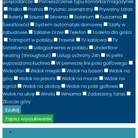
gospodarcze
Pomieszczenie typu komórka/magazynek
Pralka
Pralnia
Prysznic zewnętrzny
Prywatny taras
Rolety
Sauna
Siłownia
Solarium
Suszarnia
Światłowód
System automatyki domowej
Szafy w
zabudowie
Szklane Drzwi
Telefon
Toaleta dla gości
Transport w pobliżu
Trawnik
TV kablowa
TV
Satelitarna
Udogodnienia w pobliżu
Underfloor
heating (throughout)
Usługi ochrony 24h
W pełni
wyposażona kuchnia
W pierwszej linii pola golfowego
Wideofon
Widok miejski
Widok na basen
Widok na
góry
Widok na jezioro
Widok na morze
Widok na
ogród
Widok na okolicę
Widok na pole golfowe
Widok na ulicę
Winda
Winiarnia
Zadaszony taras
Zbocze góry
Szukaj
Zapisz wyszukiwanie
Zaloguj Się