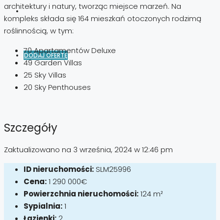
architektury i natury, tworząc miejsce marzeń. Na
kompleks składa się 164 mieszkań otoczonych rodzimą
roślinnością, w tym:
70 Apartamentów Deluxe
DODAJ OFERTĘ
49 Garden Villas
25 Sky Villas
20 Sky Penthouses
Szczegóły
Zaktualizowano na 3 września, 2024 w 12:46 pm
ID nieruchomości:
SLM25996
Cena:
1 290 000€
Powierzchnia nieruchomości:
124 m²
Sypialnia:
1
Łazienki:
2