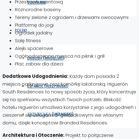
Przestrzeń eventową
SOLYMARE
Różnorodne baseny
Tereny zielone z ogrodem i drzewami owocowymi
Platformę do jogi
POLSKI
Ogródek jadalny
Salę fitness
Alejki spacerowe
Ogólnodostępne miejsca na piknik i grill
ENGLISH
(
ANGIELSKI
)
Plac zabaw dla dzieci
Dodatkowe Udogodnienia:
Każdy dom posiada 2
miejsca parkingowe oraz komórkę lokatorską. Higuerón
ESPAÑOL
(
HISZPAŃSKI
)
South Residences to nowy sposób życia, który koncentruje
się na spełnianiu wszystkich Twoich potrzeb. Bliskość
hotelu Higuerón umożliwia korzystanie z jego udogodnień i
УКРАЇНСЬКА
(
UKRAIŃSKI
)
cieszenie się usługami 5-gwiazdkowymi we własnym
domu, dzięki konceptowi Branded Residences.
Architektura i Otoczenie:
Projekt to połączenie