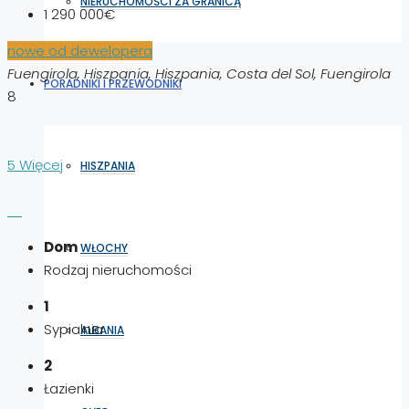
NIERUCHOMOŚCI ZA GRANICĄ
1 290 000€
nowe od dewelopera
Fuengirola, Hiszpania, Hiszpania, Costa del Sol, Fuengirola
PORADNIKI I PRZEWODNIKI
8
5 Więcej
HISZPANIA
Dom
WŁOCHY
Rodzaj nieruchomości
1
Sypialnia
ALBANIA
2
Łazienki