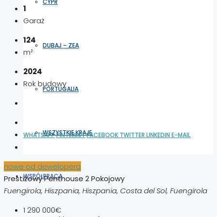
CYPR
1
Garaż
124
DUBAJ – ZEA
m²
2024
Rok budowy
PORTUGALIA
WSZYSTKIE KRAJE
WHATSAPP
PINTEREST
FACEBOOK
TWITTER
LINKEDIN
E-MAIL
nowe od dewelopera
WSPÓŁPRACA
Prestiżowy Penthouse 2 Pokojowy
Fuengirola, Hiszpania, Hiszpania, Costa del Sol, Fuengirola
1 290 000€