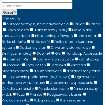
Inne cechy
Automatyczny system nawadniania
Balkon
Basen
Blisko miasta
Blisko morza / plaży
Blisko placu
zabaw dla dzieci
Blisko pola golfowego
Blisko portu
Blisko sklepów
Blisko szkół
Dolby Stereo Surround
system
Doskonały stan
Drzwi antywłamaniowe
Elektryczne rolety
Gabinet
Grill
Handicap Accessible
Internet - Wi-Fi
Kamery monitorujące
Klimatyzacja
Kominek
Kryty basen
Lodówka
Mikrofala
Niedaleko plaży
Nieumeblowane
Niezadaszony taras
Ogrzewanie podłogowe (częściowe)
Ogrzewanie
podłogowe w łazienkach
Opcjonalne wyposażenie
Osiedle zamknięte
Panele słoneczne
Panoramiczny
widok
Patio
Piwnica
Podgrzewany basen
Podwójne szyby
Pokój kinowy
Pomieszczenie