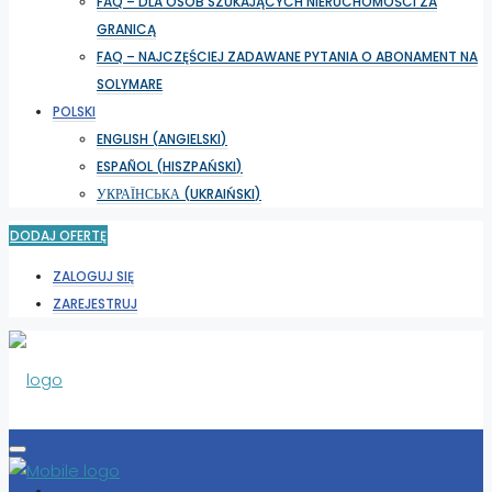
FAQ – DLA OSÓB SZUKAJĄCYCH NIERUCHOMOŚCI ZA
GRANICĄ
FAQ – NAJCZĘŚCIEJ ZADAWANE PYTANIA O ABONAMENT NA
SOLYMARE
POLSKI
ENGLISH
(
ANGIELSKI
)
ESPAÑOL
(
HISZPAŃSKI
)
УКРАЇНСЬКА
(
UKRAIŃSKI
)
DODAJ OFERTĘ
ZALOGUJ SIĘ
ZAREJESTRUJ
WYBIERZ LOKALIZACJĘ