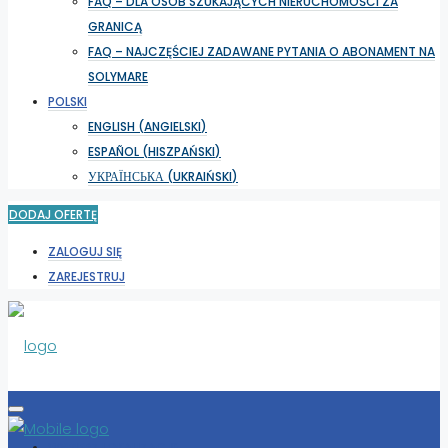
FAQ – DLA OSÓB SZUKAJĄCYCH NIERUCHOMOŚCI ZA
GRANICĄ
FAQ – NAJCZĘŚCIEJ ZADAWANE PYTANIA O ABONAMENT NA
SOLYMARE
POLSKI
ENGLISH
(
ANGIELSKI
)
ESPAÑOL
(
HISZPAŃSKI
)
УКРАЇНСЬКА
(
UKRAIŃSKI
)
DODAJ OFERTĘ
ZALOGUJ SIĘ
ZAREJESTRUJ
WYBIERZ LOKALIZACJĘ