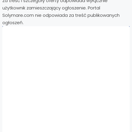
Za treść i szczegóły oferty odpowiada wyłącznie
użytkownik zamieszczający ogłoszenie. Portal
Solymare.com nie odpowiada za treść publikowanych
ogłoszeń.
Nieruchomości:
Nieruchomości Hiszpania
Nieruchomości Emiraty Arabskie Dubaj
Nieruchomości Cypr Północny
Nieruchomości Włochy
Nieruchomości Chorwacja
Nieruchomości Egipt
Nieruchomości Cypr
Nieruchomości Tajlandia
Nieruchomości Turcja
Nieruchomości Bułgaria
Nieruchomości za granicą