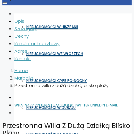
Opis
NIERUCHOMOŚCI W HISZPANII
Szczegóły
Cechy
Kalkulator kredytowy
Adres
NIERUCHOMOŚCI WE WŁOSZECH
Kontakt
Home
Marbella
NIERUCHOMOŚCI CYPR PÓŁNOCNY
Przestronna willa z dużą działką blisko plaży
WHATSAPP
PINTEREST
FACEBOOK
TWITTER
LINKEDIN
E-MAIL
NIERUCHOMOŚCI W DUBAJU
Przestronna Willa Z Dużą Działką Blisko
Plaży