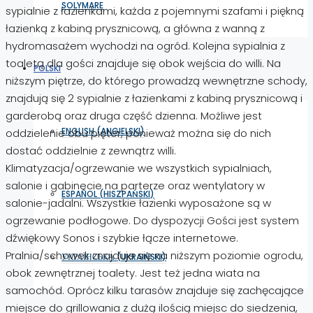
SOLYMARE
sypialnie z łazienkami, każda z pojemnymi szafami i piękną
łazienką z kabiną prysznicową, a główna z wanną z
hydromasażem wychodzi na ogród. Kolejna sypialnia z
toaletą dla gości znajduje się obok wejścia do willi. Na
POLSKI
niższym piętrze, do którego prowadzą wewnętrzne schody,
znajdują się 2 sypialnie z łazienkami z kabiną prysznicową i
garderobą oraz druga część dzienna. Możliwe jest
ENGLISH
(
ANGIELSKI
)
oddzielenie obu pięter, ponieważ można się do nich
dostać oddzielnie z zewnątrz willi.
Klimatyzacja/ogrzewanie we wszystkich sypialniach,
salonie i gabinecie na parterze oraz wentylatory w
ESPAÑOL
(
HISZPAŃSKI
)
salonie-jadalni. Wszystkie łazienki wyposażone są w
ogrzewanie podłogowe. Do dyspozycji Gości jest system
dźwiękowy Sonos i szybkie łącze internetowe.
Pralnia/schowek znajduje się na niższym poziomie ogrodu,
УКРАЇНСЬКА
(
UKRAIŃSKI
)
obok zewnętrznej toalety. Jest też jedna wiata na
samochód. Oprócz kilku tarasów znajduje się zachęcające
miejsce do grillowania z dużą ilością miejsc do siedzenia,