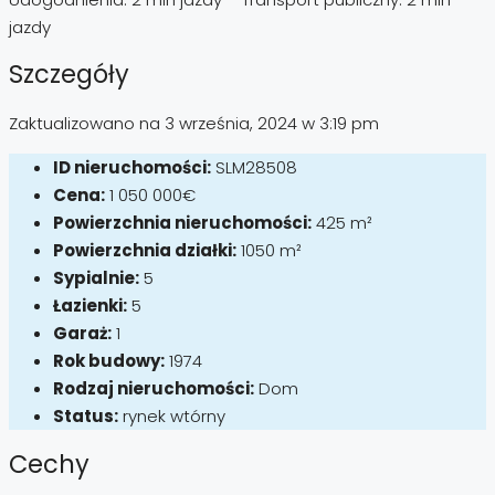
jazdy
Szczegóły
Zaktualizowano na 3 września, 2024 w 3:19 pm
ID nieruchomości:
SLM28508
Cena:
1 050 000€
Powierzchnia nieruchomości:
425 m²
Powierzchnia działki:
1050 m²
Sypialnie:
5
Łazienki:
5
Garaż:
1
Rok budowy:
1974
Rodzaj nieruchomości:
Dom
Status:
rynek wtórny
Cechy