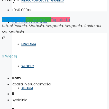
NIERUCHOMOŚCI ZA GRANICĄ
1 050 000€
rynek wtórny
Do negocjacji
Top oferta
PORADNIKI I PRZEWODNIKI
Urb. el Rosario, Marbella, Hiszpania, Hiszpania, Costa del
Sol, Marbella
12
HISZPANIA
9 Więcej
WŁOCHY
Dom
Rodzaj nieruchomości
ALBANIA
5
Sypialnie