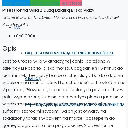
SPOŁECZNOŚĆ INWESTORÓW
rynek wtórny
Do negocjacji
Top oferta
Przestronna Willa Z Dużą Działką Blisko Plaży
Urb. el Rosario, Marbella, Hiszpania, Hiszpania, Costa del
Sol, Marbella
FAQ
1 050 000€
Opis
FAQ – DLA OSÓB SZUKAJĄCYCH NIERUCHOMOŚCI ZA
Jest to urocza willa w atrakcyjnej cenie; położona w
dzielnicy El Rosario, blisko morza, udogodnień i 5 minut do
centrum Marbelli, przy bardzo cichej ulicy z bardzo dobrym
GRANICĄ
widokiem na morze i góry. Nieruchomość jest rozłożona na
2 piętrach; Główne piętro na podzielonych poziomach z w
pełni wyposażoną kuchnią na otwartym planie i jadalnią z
widokiem na piękny i jasny salon z wysokim skośnym
FAQ – NAJCZĘŚCIEJ ZADAWANE PYTANIA O ABONAMENT NA
sufitem i szerokimi szybami. Salon jest otwarty na
zadaszony taras z widokiem na morze i dostępem do
górnego ogrodu i tarasu przy basenie. 2 przestronne