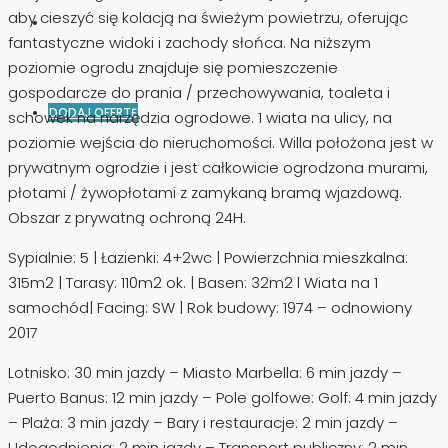
aby cieszyć się kolacją na świeżym powietrzu, oferując
fantastyczne widoki i zachody słońca. Na niższym
poziomie ogrodu znajduje się pomieszczenie
gospodarcze do prania / przechowywania, toaleta i
DODAJ OFERTĘ
schowek na narzędzia ogrodowe. 1 wiata na ulicy, na
poziomie wejścia do nieruchomości. Willa położona jest w
prywatnym ogrodzie i jest całkowicie ogrodzona murami,
płotami / żywopłotami z zamykaną bramą wjazdową.
Obszar z prywatną ochroną 24H.
Sypialnie: 5 | Łazienki: 4+2wc | Powierzchnia mieszkalna:
315m2 | Tarasy: 110m2 ok. | Basen: 32m2 l Wiata na 1
samochód| Facing: SW | Rok budowy: 1974 – odnowiony
2017
Lotnisko: 30 min jazdy – Miasto Marbella: 6 min jazdy –
Puerto Banus: 12 min jazdy – Pole golfowe: Golf: 4 min jazdy
– Plaża: 3 min jazdy – Bary i restauracje: 2 min jazdy –
Udogodnienia: 2 min jazdy – Transport publiczny: 2 min