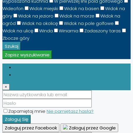
wyposażona kuchnia
W pierwszej linii pola golfowego
Wideofon
Widok miejski
Widok na basen
Widok na
góry
Widok na jezioro
Widok na morze
Widok na
ogród
Widok na okolicę
Widok na pole golfowe
Widok na ulicę
Winda
Winiarnia
Zadaszony taras
Zbocze góry
Szukaj
Zapisz wyszukiwanie
Zaloguj Się
Zarejestruj
×
Zapamiętaj mnie
Nie pamiętasz hasła?
Zaloguj Się
Zaloguj przez Facebook
Zaloguj przez Google