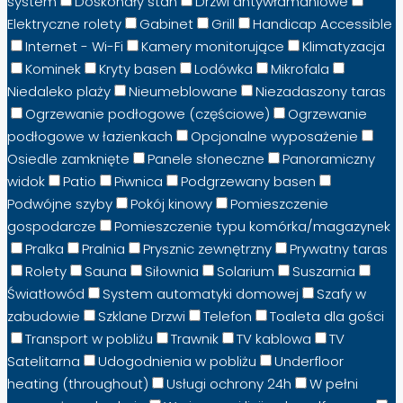
system
Doskonały stan
Drzwi antywłamaniowe
Elektryczne rolety
Gabinet
Grill
Handicap Accessible
Internet - Wi-Fi
Kamery monitorujące
Klimatyzacja
Kominek
Kryty basen
Lodówka
Mikrofala
Niedaleko plaży
Nieumeblowane
Niezadaszony taras
Ogrzewanie podłogowe (częściowe)
Ogrzewanie
podłogowe w łazienkach
Opcjonalne wyposażenie
Osiedle zamknięte
Panele słoneczne
Panoramiczny
widok
Patio
Piwnica
Podgrzewany basen
Podwójne szyby
Pokój kinowy
Pomieszczenie
gospodarcze
Pomieszczenie typu komórka/magazynek
Pralka
Pralnia
Prysznic zewnętrzny
Prywatny taras
Rolety
Sauna
Siłownia
Solarium
Suszarnia
Światłowód
System automatyki domowej
Szafy w
zabudowie
Szklane Drzwi
Telefon
Toaleta dla gości
Transport w pobliżu
Trawnik
TV kablowa
TV
Satelitarna
Udogodnienia w pobliżu
Underfloor
heating (throughout)
Usługi ochrony 24h
W pełni