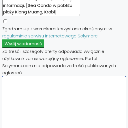
Zgadzam się z warunkami korzystania określonymi w
regulaminie serwisu internetowego Solymare
Wyślij wiadomość
Za treść i szczegóły oferty odpowiada wyłącznie
użytkownik zamieszczający ogłoszenie. Portal
Solymare.com nie odpowiada za treść publikowanych
ogłoszeń.
Nieruchomości:
Nieruchomości Hiszpania
Nieruchomości Emiraty Arabskie Dubaj
Nieruchomości Cypr Północny
Nieruchomości Włochy