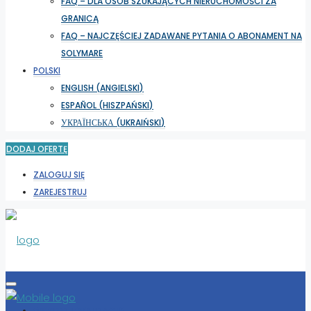
FAQ – DLA OSÓB SZUKAJĄCYCH NIERUCHOMOŚCI ZA
GRANICĄ
FAQ – NAJCZĘŚCIEJ ZADAWANE PYTANIA O ABONAMENT NA
SOLYMARE
POLSKI
ENGLISH
(
ANGIELSKI
)
ESPAÑOL
(
HISZPAŃSKI
)
УКРАЇНСЬКА
(
UKRAIŃSKI
)
DODAJ OFERTĘ
ZALOGUJ SIĘ
ZAREJESTRUJ
WYBIERZ LOKALIZACJĘ