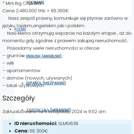
SOLYMARE
* Mini Big C: 1,5 km
Cena 2.480.000 thb = 66.300€
Nasz zespół prawny, komunikuje się płynnie zarówno w
języku tajskim,angielskim jaki i polskim .
POLSKI
Nasi klienci otrzymują wsparcie na każdym etapie , aż do
momentu gdy zgodnie z prawem zakupią nieruchomość.
Posiadamy wiele nieruchomości w ofercie
– gruntów
ENGLISH
(
ANGIELSKI
)
– willi
– apartamentów
– domów (nowych, używanych)
ESPAÑOL
(
HISZPAŃSKI
)
– lokali użytkowych
Szczegóły
УКРАЇНСЬКА
(
UKRAIŃSKI
)
Zaktualizowano na 5 listopada, 2024 w 9:52 am
ID nieruchomości:
SLM51636
Cena:
66 300€