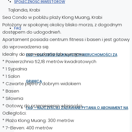
SPOŁECZNOŚĆ INWESTORÓW
Tajlandia, Krabi
Sea Condo w pobliżu plaży Klong Muang, Krabi
Położony w spokojnej okolicy blisko morza, z dogodnym
FAQ
dostępem do udogodnień.
Apartament posiada centrum fitness i basen i jest gotowy
do wprowadzenia się.
Idealny do zamieszkania lub wynajmu.
FAQ – DLA OSÓB SZUKAJĄCYCH NIERUCHOMOŚCI ZA
* Powierzchnia 52,18 metrów kwadratowych
* 1 Sypialnia
* 1 Salon
GRANICĄ
* Czwarte piętro z dobrym widokiem
* Basen
* Siłownia
* Gotowy do przeniesienia własności
FAQ – NAJCZĘŚCIEJ ZADAWANE PYTANIA O ABONAMENT NA
Odległości:
* Plaża Klong Muang: 300 metrów
* 7-Eleven: 400 metrów