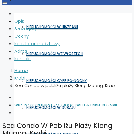
Opis
NIERUCHOMOŚCI W HISZPANII
Szczegóły
Cechy
Kalkulator kredytowy
Adres
NIERUCHOMOŚCI WE WŁOSZECH
Kontakt
Home
Krabi
NIERUCHOMOŚCI CYPR PÓŁNOCNY
Sea Condo w pobliżu plaży Klong Muang, Krabi
WHATSAPP
PINTEREST
FACEBOOK
TWITTER
LINKEDIN
E-MAIL
NIERUCHOMOŚCI W DUBAJU
Sea Condo W Pobliżu Plaży Klong
Muang, Krabi