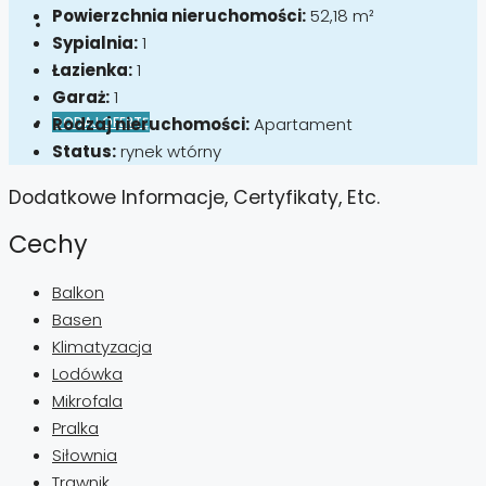
Powierzchnia nieruchomości:
52,18 m²
Sypialnia:
1
Łazienka:
1
Garaż:
1
DODAJ OFERTĘ
Rodzaj nieruchomości:
Apartament
Status:
rynek wtórny
Dodatkowe Informacje, Certyfikaty, Etc.
Cechy
Balkon
Basen
Klimatyzacja
Lodówka
Mikrofala
Pralka
Siłownia
Trawnik