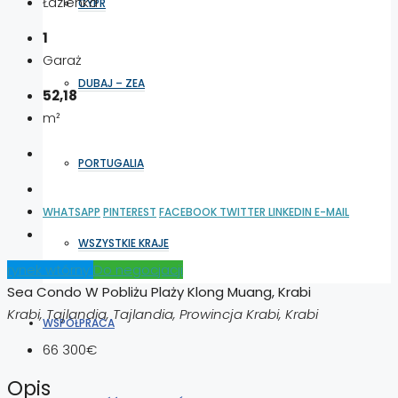
Łazienka
CYPR
1
Garaż
DUBAJ – ZEA
52,18
m²
PORTUGALIA
WHATSAPP
PINTEREST
FACEBOOK
TWITTER
LINKEDIN
E-MAIL
WSZYSTKIE KRAJE
rynek wtórny
Do negocjacji
Sea Condo W Pobliżu Plaży Klong Muang, Krabi
Krabi, Tajlandia, Tajlandia, Prowincja Krabi, Krabi
WSPÓŁPRACA
66 300€
Opis