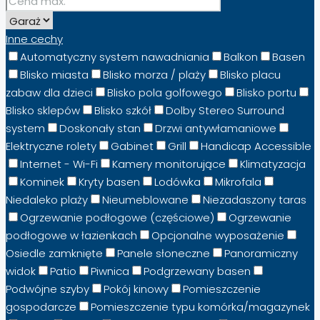
Inne cechy
Automatyczny system nawadniania
Balkon
Basen
Blisko miasta
Blisko morza / plaży
Blisko placu
zabaw dla dzieci
Blisko pola golfowego
Blisko portu
Blisko sklepów
Blisko szkół
Dolby Stereo Surround
system
Doskonały stan
Drzwi antywłamaniowe
Elektryczne rolety
Gabinet
Grill
Handicap Accessible
Internet - Wi-Fi
Kamery monitorujące
Klimatyzacja
Kominek
Kryty basen
Lodówka
Mikrofala
Niedaleko plaży
Nieumeblowane
Niezadaszony taras
Ogrzewanie podłogowe (częściowe)
Ogrzewanie
podłogowe w łazienkach
Opcjonalne wyposażenie
Osiedle zamknięte
Panele słoneczne
Panoramiczny
widok
Patio
Piwnica
Podgrzewany basen
Podwójne szyby
Pokój kinowy
Pomieszczenie
gospodarcze
Pomieszczenie typu komórka/magazynek