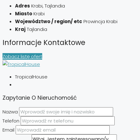
Adres
Krabi, Tajlandia
Miasto
Krabi
Województwo / region/ etc
Prowincja Krabi
Kraj
Tajlandia
Informacje Kontaktowe
Zobacz listę ofert
TropicalHouse
Zapytanie O Nieruchomość
Nazwa
Telefon
Email