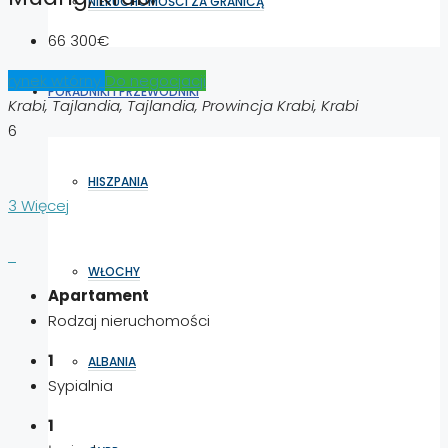
NIERUCHOMOŚCI ZA GRANICĄ
66 300€
rynek wtórny
Do negocjacji
PORADNIKI I PRZEWODNIKI
Krabi, Tajlandia, Tajlandia, Prowincja Krabi, Krabi
6
HISZPANIA
3 Więcej
WŁOCHY
Apartament
Rodzaj nieruchomości
1
ALBANIA
Sypialnia
1