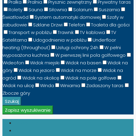
Pralka
Pralnia
Prysznic zewnętrzny
Prywatny taras
Rolety
Sauna
Siłownia
Solarium
Suszarnia
Światłowód
System automatyki domowej
Szafy w
zabudowie
Szklane Drzwi
Telefon
Toaleta dla gości
Transport w pobliżu
Trawnik
TV kablowa
TV
Satelitarna
Udogodnienia w pobliżu
Underfloor
heating (throughout)
Usługi ochrony 24h
W pełni
wyposażona kuchnia
W pierwszej linii pola golfowego
Wideofon
Widok miejski
Widok na basen
Widok na
góry
Widok na jezioro
Widok na morze
Widok na
ogród
Widok na okolicę
Widok na pole golfowe
Widok na ulicę
Winda
Winiarnia
Zadaszony taras
Zbocze góry
Szukaj
Zapisz wyszukiwanie
Zaloguj Się
Zarejestruj