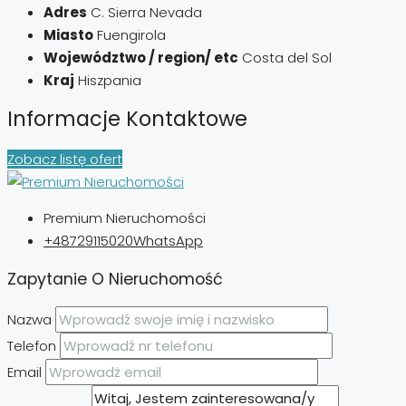
Adres
C. Sierra Nevada
Miasto
Fuengirola
Województwo / region/ etc
Costa del Sol
Kraj
Hiszpania
Informacje Kontaktowe
Zobacz listę ofert
Premium Nieruchomości
+48729115020
WhatsApp
Zapytanie O Nieruchomość
Nazwa
Telefon
Email