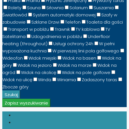
Pralka
Pralnia
Prysznic zewnętrzny
Prywatny taras
Rolety
Sauna
Siłownia
Solarium
Suszarnia
Światłowód
System automatyki domowej
Szafy w
zabudowie
Szklane Drzwi
Telefon
Toaleta dla gości
Transport w pobliżu
Trawnik
TV kablowa
TV
Satelitarna
Udogodnienia w pobliżu
Underfloor
heating (throughout)
Usługi ochrony 24h
W pełni
wyposażona kuchnia
W pierwszej linii pola golfowego
Wideofon
Widok miejski
Widok na basen
Widok na
góry
Widok na jezioro
Widok na morze
Widok na
ogród
Widok na okolicę
Widok na pole golfowe
Widok na ulicę
Winda
Winiarnia
Zadaszony taras
Zbocze góry
Szukaj
Zapisz wyszukiwanie
Zaloguj Się
Zarejestruj