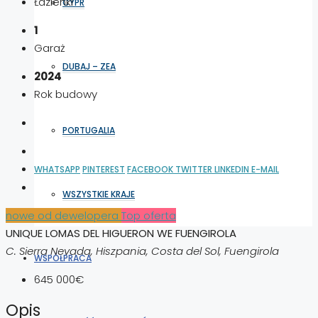
Łazienki
CYPR
1
Garaż
DUBAJ – ZEA
2024
Rok budowy
PORTUGALIA
WHATSAPP
PINTEREST
FACEBOOK
TWITTER
LINKEDIN
E-MAIL
WSZYSTKIE KRAJE
nowe od dewelopera
Top oferta
UNIQUE LOMAS DEL HIGUERON WE FUENGIROLA
C. Sierra Nevada, Hiszpania, Costa del Sol, Fuengirola
WSPÓŁPRACA
645 000€
Opis