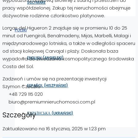
wyposażoną butikową siłownię z sauną i przestrzeń do
SOLYMARE
pracy współdzielonej. Zakup tej nieruchomości obejmuje
dożywotnie rodzinne członkostwo platynowe.
Lomas del Higueron 2 znajduje się w promieniu 10 do 25
POLSKI
minut od Fuengiroli, Benalmadeny, Mijas, Marbelli, Malagi i
międzynarodowego lotniska, a także w odległości spaceru
od stacji kolejowej Carvajal i plaży. Doskonała baza
ENGLISH
(
ANGIELSKI
)
wypadowa do zwiedzania kosmopolitycznego środowiska
Costa del Sol.
Zadzwoń i umów się na prezentację inwestycji
ESPAÑOL
(
HISZPAŃSKI
)
Szymon Czeczko
+48 729 115 020
biuro@premiumnieruchomosci.com.pl
Szczegóły
УКРАЇНСЬКА
(
UKRAIŃSKI
)
Zaktualizowano na 16 stycznia, 2025 w 1:23 pm