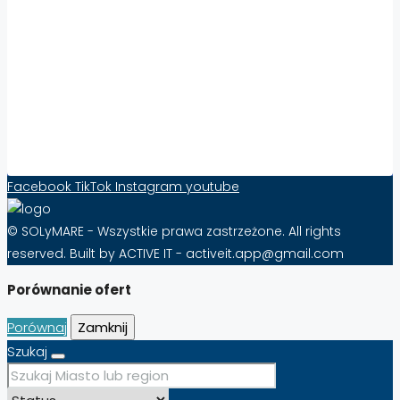
Zwiększ Widoczność i Sprzedaż Nieruchomości
za Granicą z Solymare – Skuteczność Już od
10 zł Miesięcznie!
FAQ – Najczęściej Zadawane Pytania o
Abonament na Solymare
Formularz kontaktowy
Facebook
TikTok
Instagram
youtube
© SOLyMARE - Wszystkie prawa zastrzeżone. All rights
reserved. Built by ACTIVE IT - activeit.app@gmail.com
Porównanie ofert
Porównaj
Zamknij
Szukaj