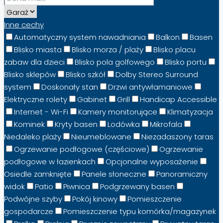
Inne cechy
Automatyczny system nawadniania
Balkon
Basen
Blisko miasta
Blisko morza / plaży
Blisko placu
zabaw dla dzieci
Blisko pola golfowego
Blisko portu
Blisko sklepów
Blisko szkół
Dolby Stereo Surround
system
Doskonały stan
Drzwi antywłamaniowe
Elektryczne rolety
Gabinet
Grill
Handicap Accessible
Internet - Wi-Fi
Kamery monitorujące
Klimatyzacja
Kominek
Kryty basen
Lodówka
Mikrofala
Niedaleko plaży
Nieumeblowane
Niezadaszony taras
Ogrzewanie podłogowe (częściowe)
Ogrzewanie
podłogowe w łazienkach
Opcjonalne wyposażenie
Osiedle zamknięte
Panele słoneczne
Panoramiczny
widok
Patio
Piwnica
Podgrzewany basen
Podwójne szyby
Pokój kinowy
Pomieszczenie
gospodarcze
Pomieszczenie typu komórka/magazynek