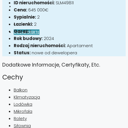
ID nieruchomości:
SLM49811
Cena:
645 000€
Sypialnie:
2
Łazienki:
2
Garaż:
1
DODAJ OFERTĘ
Rok budowy:
2024
Rodzaj nieruchomości:
Apartament
Status:
nowe od dewelopera
Dodatkowe Informacje, Certyfikaty, Etc.
Cechy
Balkon
Klimatyzacja
Lodówka
Mikrofala
Rolety
Siłownia