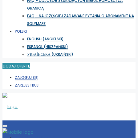
FAQ – DLA OSÓB SZUKAJĄCYCH NIERUCHOMOŚCI ZA
GRANICĄ
FAQ – NAJCZĘŚCIEJ ZADAWANE PYTANIA O ABONAMENT NA
SOLYMARE
POLSKI
ENGLISH
(
ANGIELSKI
)
ESPAÑOL
(
HISZPAŃSKI
)
УКРАЇНСЬКА
(
UKRAIŃSKI
)
DODAJ OFERTĘ
ZALOGUJ SIĘ
ZAREJESTRUJ
WYBIERZ LOKALIZACJĘ