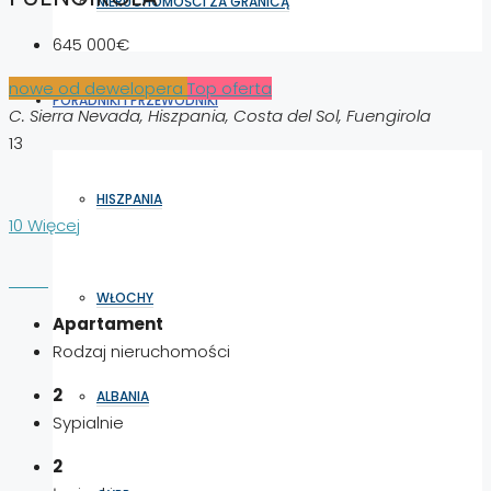
NIERUCHOMOŚCI ZA GRANICĄ
645 000€
nowe od dewelopera
Top oferta
PORADNIKI I PRZEWODNIKI
C. Sierra Nevada, Hiszpania, Costa del Sol, Fuengirola
13
HISZPANIA
10 Więcej
WŁOCHY
Apartament
Rodzaj nieruchomości
2
ALBANIA
Sypialnie
2