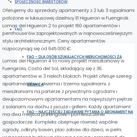
SPOŁECZNOŚĆ INWESTORÓW
Oferujemy do sprzedaży apartamenty z 2 lub 3 sypialniami
położone w luksusowej dzielnicy El Higueron w Fuengirolii.
Lomas del Higueron 2 to projekt 160 apartamentów i
FAQ
penthouse’ów zaprojektowanych w najnowocześniejszym
stylu architektonicznym. Ceny apartamentów
rozpoczynają się od 645.000 €.
FAQ – DLA OSÓB SZUKAJĄCYCH NIERUCHOMOŚCI ZA
Lomas del Higueron 4 to nowy projekt mieszkaniowy w
Fuengirola, Costa del Sol, składający się z 36
apartamentów w 3 niskich blokach. Projekt oferuje szereg
apartamentów z dwiema i trzema sypialniami, z
GRANICĄ
mieszkaniami na parterze z prywatnymi ogrodami i
dwupoziomowymi apartamentami na najwyższym piętrze
z solariami na dachu z jacuzzi i grillem. Każdy apartament
FAQ – NAJCZĘŚCIEJ ZADAWANE PYTANIA O ABONAMENT NA
ma dwa miejsca parkingowe i pomieszczenie
gospodarcze. Kompleks obejmuje również wspólne
ogrody, odkryty basen, plac zabaw dla dzieci, w pełni